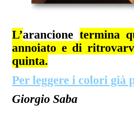
L’
arancione
termina q
annoiato e di ritrovarv
quinta.
Per leggere i colori già 
Giorgio Saba