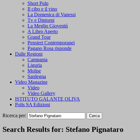
Short Pulp
Il cibo e il vino
La Domenica di Vanessi
Tv e Dintorni
La Meglio Gioventù
A Libro Aperto
Grand Tour
Pensieri Contemporanei
Pagano Rosa risponde
Dalle Regioni
Campania
Liguria
Molise
Sardegna
Video Magazine
Video
Video Gallery
ISTITUTO GALANTE OLIVA
Polis SA Edizioni
Ricerca per:
Search Results for:
Stefano Pignataro