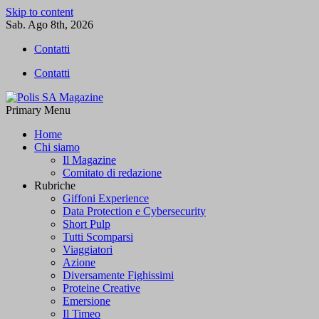
Skip to content
Sab. Ago 8th, 2026
Contatti
Contatti
Primary Menu
Polis SA Magazine
L'informazione libera
Home
Chi siamo
Il Magazine
Comitato di redazione
Rubriche
Giffoni Experience
Data Protection e Cybersecurity
Short Pulp
Tutti Scomparsi
Viaggiatori
Azione
Diversamente Fighissimi
Proteine Creative
Emersione
Il Timeo