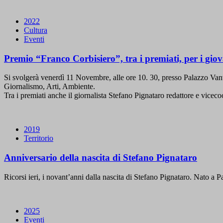
2022
Cultura
Eventi
Premio “Franco Corbisiero”, tra i premiati, per i giov
Si svolgerà venerdì 11 Novembre, alle ore 10. 30, presso Palazzo Vanv
Giornalismo, Arti, Ambiente.
Tra i premiati anche il giornalista Stefano Pignataro redattore e vice
2019
Territorio
Anniversario della nascita di Stefano Pignataro
Ricorsi ieri, i novant’anni dalla nascita di Stefano Pignataro. Nato a 
2025
Eventi