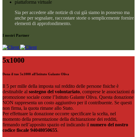
piattaforma virtuale
Sia per accedere alle notizie di cui già siamo in possesso ma
anche per segnalare, raccontare storie o semplicemente fornire
elementi di approfondimento.
I nostri Partner
5x1000
Dona il tuo 5x1000 all'Istituto Galante Oliva
Il 5 per mille della imposta sul reddito delle persone fisiche è
destinabile al
sostegno del volontariato
, comprese le associazioni di
promozione sociale come l’Istituto Galante Oliva. Questa donazione
NON rappresenta un costo aggiuntivo per il contribuente. Se questi
non firma, la quota rimane allo Stato.
Per effettuare la donazione occorre specificare la scelta, nel
momento della presentazione della dichiarazione dei redditi,
firmando nell’apposito spazio ed indicando il
numero del nostro
codice fiscale 94048050655
.