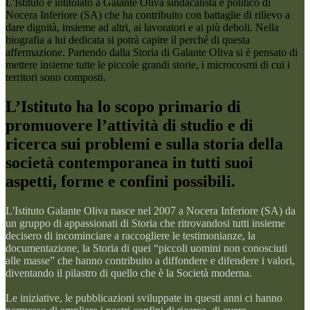
L'Istituto è intitolato a Galante Oliva sindacalista e politico di
Nocera Inferiore (SA) che ha contribuito con battaglie di rilievo a
dare dignità, insieme ad altri, ai lavoratori e ai più deboli. Nella
biografia a lui dedicata si potrà capire il perché di questa
affermazione. Partendo dalla Storia di Galante Oliva si è pensato di
mettere insieme tutte le piccole grandi storie, i microcosmi di cui i
territori sono composti.
L’Istituto ha lo scopo primario di
promuovere l’attività di studio e di
ricerca sui problemi e sulla storia della
società contemporanea in tutti suoi
aspetti, forme e confini possibili.
L'Istituto Galante Oliva nasce nel 2007 a Nocera Inferiore (SA) da
un gruppo di appassionati di Storia che ritrovandosi tutti insieme
decisero di incominciare a raccogliere le testimonianze, la
documentazione, la Storia di quei “piccoli uomini non conosciuti
alle masse” che hanno contribuito a diffondere e difendere i valori,
diventando il pilastro di quello che è la Società moderna.
Le iniziative, le pubblicazioni sviluppate in questi anni ci hanno