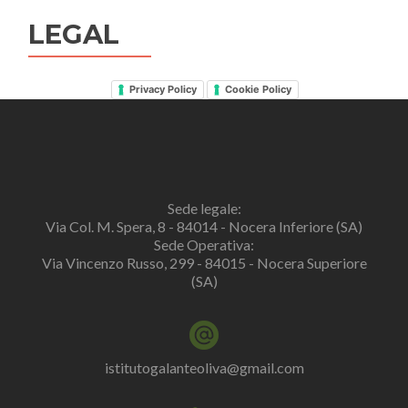
LEGAL
Privacy Policy
Cookie Policy
Sede legale:
Via Col. M. Spera, 8 - 84014 - Nocera Inferiore (SA)
Sede Operativa:
Via Vincenzo Russo, 299 - 84015 - Nocera Superiore
(SA)
istitutogalanteoliva@gmail.com