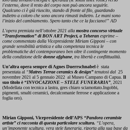
l’esterno, dove il resto del corpo non può ancora seguirle.
Qualcuno ci è già riuscito, stando di fronte al filo, guardando
indietro a coloro che sono ancora rimasti indietro. Le mani sono
l’inizio del cambiamento. Spero tanto che ce la facciano!” AD
L’opera premiata nell’ottobre 2021 alla
mostra concorso virtuale
“Transformation” di BON ART Project, a Teheran
esprime –
come commentato dalla Vicepresidente Miriam Gipponi – con
grande sensibilità artistica e alta competenza tecnica le
problematiche del contemporaneo ben oltre il contingente momento
della condizione delle
donne afghane
, tra libertà e conflittualità.
Un’altra opera sempre di Agnes Duerrschnabel
è stata
presentata al
“
Matres Terrae ceramics & design”
tenutosi dal
25
novembre 2021 al 5 gennaio 2022 al Museo Campano di Capua.
Il
suo titolo è “
INVOCAZIONE – STELE FUNERARIA”
,
2021
(Modellata con tecnica a lastra, gres chiaro sciamottato.Ingobbi,
pigmenti, smalti ceramici, decalcomanie ferrose e applicazione a
foglia oro).
Mirian Gipponi,
Vicepresidente
dell’APS
“Pandora ceramiste
artiste” ci racconta di questa particolare scultura.
“L’opera,
un’imponente scultura, vera stele funeraria, riporta alla sua base da