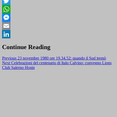
Facebook
Twitter
WhatsApp
Messenger
Email
LinkedIn
Continue Reading
Previous
23 novembre 1980 ore 19.34.52: quando il Sud tremò
Next
Celebrazioni del centenario di Italo Calvino: convegno Lions
Club Salerno Hostn