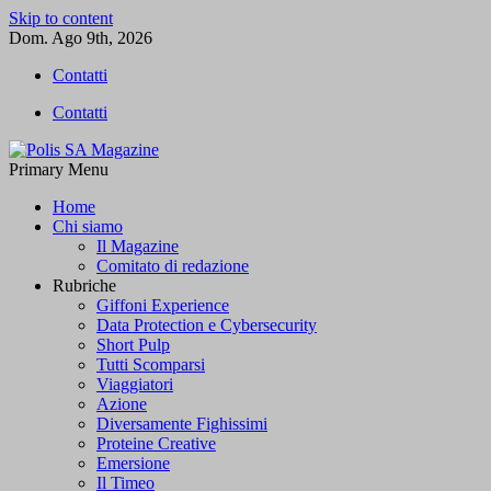
Skip to content
Dom. Ago 9th, 2026
Contatti
Contatti
Primary Menu
Polis SA Magazine
L'informazione libera
Home
Chi siamo
Il Magazine
Comitato di redazione
Rubriche
Giffoni Experience
Data Protection e Cybersecurity
Short Pulp
Tutti Scomparsi
Viaggiatori
Azione
Diversamente Fighissimi
Proteine Creative
Emersione
Il Timeo