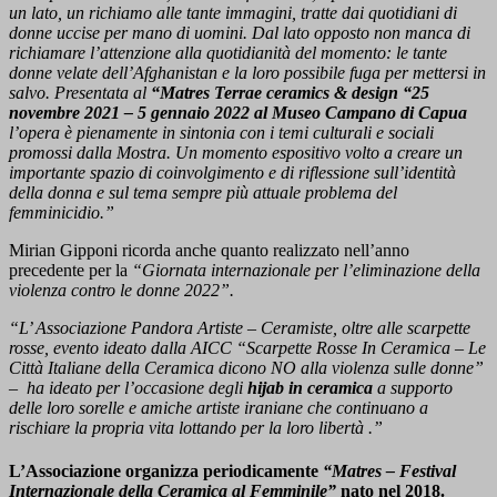
un lato, un richiamo alle tante immagini, tratte dai quotidiani di
donne uccise per mano di uomini. Dal lato opposto non manca di
richiamare l’attenzione alla quotidianità del momento: le tante
donne velate dell’Afghanistan e la loro possibile fuga per mettersi in
salvo. Presentata al
“Matres Terrae ceramics & design “25
novembre 2021 – 5 gennaio 2022 al Museo Campano di Capua
l’opera è pienamente in sintonia con i temi culturali e sociali
promossi dalla Mostra. Un momento espositivo volto a creare un
importante spazio di coinvolgimento e di riflessione sull’identità
della donna e sul tema sempre più attuale problema del
femminicidio.”
Mirian Gipponi ricorda anche quanto realizzato nell’anno
precedente per la
“Giornata internazionale per l’eliminazione della
violenza contro le donne 2022”.
“L’ Associazione Pandora Artiste – Ceramiste, oltre alle scarpette
rosse, evento ideato dalla AICC “Scarpette Rosse In Ceramica – Le
Città Italiane della Ceramica dicono NO alla violenza sulle donne”
– ha ideato per l’occasione degli
hijab in ceramica
a supporto
delle loro sorelle e amiche artiste iraniane che continuano a
rischiare la propria vita lottando per la loro libertà .”
L’Associazione organizza periodicamente
“Matres – Festival
Internazionale della Ceramica al Femminile”
nato nel 2018.