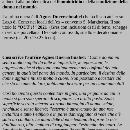
attinenti alla problematica del
femminicidio
e della
condizione della
donna nel mondo.
La prima opera è di
Agnes Duerrschnabel
che ha il suo atelier sul
Lago di Como nei locali dell’ex – convento S. Margherita. Il suo
titolo è
:
“OUT !!”
2021
(Gres con inclusioni di fil di ferro, schegge
di vetro e porcellana. Decorato con ossidi, smalto e decalcomanie
ferrose (ca. 20 x13x23 h cm).
Così scrive l’autrice Agnes Duerrschnabel:
“Come donna mi
sento molto colpita da tutte le ingiustizie, le repressioni, le
aggressioni che si ripetono continuamente nei confronti del mio
genere, in qualsiasi parte del mondo. In particolare, il destino delle
donne afghane mi sta molto a cuore. Non possiamo accettare ciò
che sta accadendo loro, dobbiamo lavorare per un cambiamento!!
Così ho creato questo contenitore in gres, una prigione da cui in
realtà si può solo sperare di scappare. Un brutto posto. Sulla
superficie vetrata interna scorrono immagini di donne velate,
rinchiuse e senza libertà; l’esterno è attraversato da una rete
metallica e tutto l’edificio è in parte danneggiato: si vede che c’è
stato un conflitto. Le mani delle donne tentano di aprire la rete
dall’interno, altre tentano di raggiungere l’estremità del muro. Le
loro dita inviano energia e speranza (le sottili linee rosse) verso