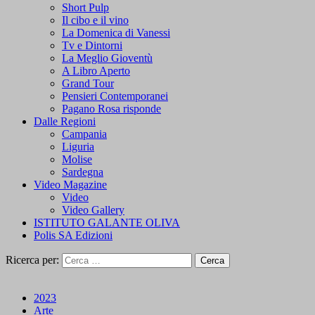
Short Pulp
Il cibo e il vino
La Domenica di Vanessi
Tv e Dintorni
La Meglio Gioventù
A Libro Aperto
Grand Tour
Pensieri Contemporanei
Pagano Rosa risponde
Dalle Regioni
Campania
Liguria
Molise
Sardegna
Video Magazine
Video
Video Gallery
ISTITUTO GALANTE OLIVA
Polis SA Edizioni
Ricerca per:
2023
Arte