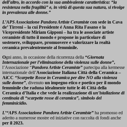
dell’altro, in accordo con la sua ambivalente caratteristica: “la
resistenza nella fragilità” e, in virtù di questa sua natura, si rivolge
in prevalenza alle donne.”
L’APS Associazione Pandora Artiste Ceramiste
con sede in Cava
de’ Tirreni – la cui Presidente é
Anna Rita Fasano
e la
Vicepresidente
Miriam Gipponi
– ha tra le associate artiste
ceramiste di tutto il mondo e
propone in particolare di
sostenere, sviluppare, promuovere e valorizzare la realtà
ceramica prevalentemente al femminile.
O
gni anno, in occasione della ricorrenza della
“
Gi
ornata
Internazionale per l’eliminazione della violenza sulle donne”
,
l’Associazione “
Pandora Artiste Ceramiste”
partecipa alla kermesse
internazionale dell’
Associazione Italiana Città della Ceramica –
AiCC
“Scarpette Rosse in Ceramica per dire NO alla violenza
sulle donne”
, divenuto
un impegno etico e poetico per il mondo
femminile che raduna idealmente tutte le 46 Città della
Ceramica d’Italia e che vede la realizzazione di
u
n’istallazione di
centinaia di “scarpette rosse di ceramica”, simbolo del
femminicidio.
L’“APS Associazione Pandora Artiste Ceramiste”
ha promosso ed
aderito a numerose mostre ed iniziative con raccolta di fondi anche
per il 2023.