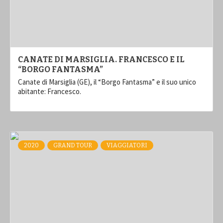
CANATE DI MARSIGLIA. FRANCESCO E IL
“BORGO FANTASMA”
Canate di Marsiglia (GE), il “Borgo Fantasma” e il suo unico
abitante: Francesco.
2020
GRAND TOUR
VIAGGIATORI