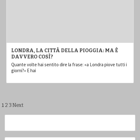
LONDRA, LA CITTÀ DELLA PIOGGIA: MA È
DAVVERO COSÌ?
Quante volte hai sentito dire la frase: «a Londra piove tutti i
giorni?» E hai
Paginazione
1
2
3
Next
degli
articoli