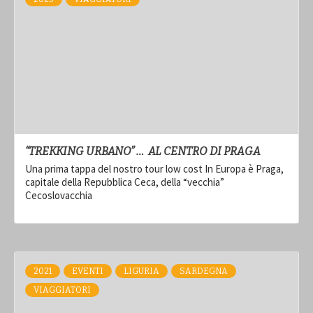
“TREKKING URBANO” … AL CENTRO DI PRAGA
Una prima tappa del nostro tour low cost In Europa è Praga,
capitale della Repubblica Ceca, della “vecchia”
Cecoslovacchia
2021
EVENTI
LIGURIA
SARDEGNA
VIAGGIATORI