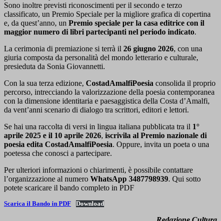
Sono inoltre previsti riconoscimenti per il secondo e terzo
classificato, un Premio Speciale per la migliore grafica di copertina
e, da quest’anno, un
Premio speciale per la casa editrice con il
maggior numero di libri partecipanti nel periodo indicato
.
La cerimonia di premiazione si terrà il
26 giugno 2026
, con una
giuria composta da personalità del mondo letterario e culturale,
presieduta da Sonia Giovannetti.
Con la sua terza edizione,
CostadAmalfiPoesia
consolida il proprio
percorso, intrecciando la valorizzazione della poesia contemporanea
con la dimensione identitaria e paesaggistica della Costa d’Amalfi,
da vent’anni scenario di dialogo tra scrittori, editori e lettori.
Se hai una raccolta di versi in lingua italiana pubblicata tra il
1°
aprile 2025 e il 10 aprile 2026
,
iscrivila al Premio nazionale di
poesia edita CostadAmalfiPoesia
. Oppure, invita un poeta o una
poetessa che conosci a partecipare.
Per ulteriori informazioni o chiarimenti, è possibile contattare
l’organizzazione al numero
WhatsApp 3487798939
. Qui sotto
potete scaricare il bando completo in PDF
Scarica il Bando in PDF
Download
Redazione Cultura