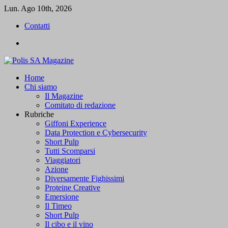
Skip
Lun. Ago 10th, 2026
to
Contatti
content
Contatti
Primary
Polis SA Magazine
L'informazione libera
Home
Menu
Chi siamo
Il Magazine
Comitato di redazione
Rubriche
Giffoni Experience
Data Protection e Cybersecurity
Short Pulp
Tutti Scomparsi
Viaggiatori
Azione
Diversamente Fighissimi
Proteine Creative
Emersione
Il Timeo
Short Pulp
Il cibo e il vino