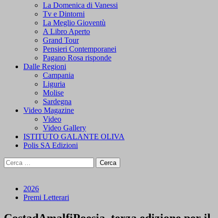
La Domenica di Vanessi
Tv e Dintorni
La Meglio Gioventù
A Libro Aperto
Grand Tour
Pensieri Contemporanei
Pagano Rosa risponde
Dalle Regioni
Campania
Liguria
Molise
Sardegna
Video Magazine
Video
Video Gallery
ISTITUTO GALANTE OLIVA
Polis SA Edizioni
Ricerca
per:
2026
Premi Letterari
CostadAmalfiPoesia, terza edizione per il