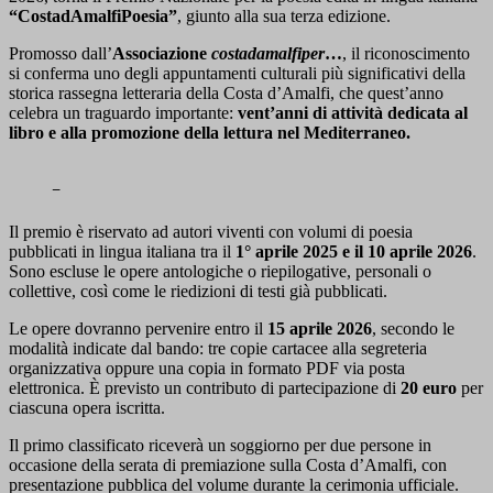
“CostadAmalfiPoesia”
, giunto alla sua terza edizione.
Promosso dall’
Associazione
costadamalfiper
…
, il riconoscimento
si conferma uno degli appuntamenti culturali più significativi della
storica rassegna letteraria della Costa d’Amalfi, che quest’anno
celebra un traguardo importante:
vent’anni di attività dedicata al
libro e alla promozione della lettura nel Mediterraneo.
–
Il premio è riservato ad autori viventi con volumi di poesia
pubblicati in lingua italiana tra il
1° aprile 2025 e il 10 aprile 2026
.
Sono escluse le opere antologiche o riepilogative, personali o
collettive, così come le riedizioni di testi già pubblicati.
Le opere dovranno pervenire entro il
15 aprile 2026
, secondo le
modalità indicate dal bando: tre copie cartacee alla segreteria
organizzativa oppure una copia in formato PDF via posta
elettronica. È previsto un contributo di partecipazione di
20 euro
per
ciascuna opera iscritta.
Il primo classificato riceverà un soggiorno per due persone in
occasione della serata di premiazione sulla Costa d’Amalfi, con
presentazione pubblica del volume durante la cerimonia ufficiale.