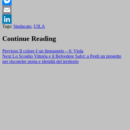
WhatsApp
Messenger
Email
Tags:
Sindacato
,
UILA
LinkedIn
Continue Reading
Previous
Il colore è un linguaggio – 6: Viola
Next
Lo Scoglio Vittoria e il Belvedere Salvi: a Pegli un progetto
per riscoprire storia e identità del territorio