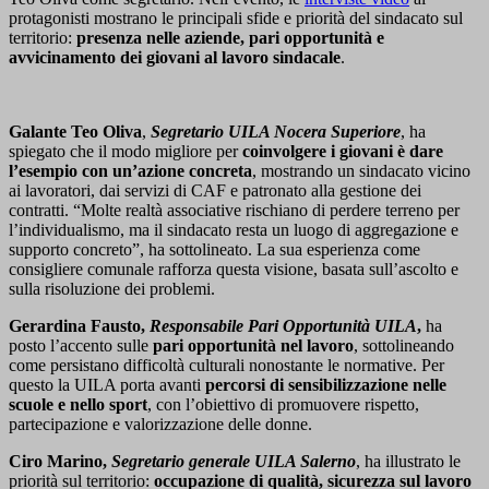
protagonisti mostrano le principali sfide e priorità del sindacato sul
territorio:
presenza nelle aziende, pari opportunità e
avvicinamento dei giovani al lavoro sindacale
.
Galante Teo Oliva
,
Segretario UILA Nocera Superiore
, ha
spiegato che il modo migliore per
coinvolgere i giovani è dare
l’esempio con un’azione concreta
, mostrando un sindacato vicino
ai lavoratori, dai servizi di CAF e patronato alla gestione dei
contratti. “Molte realtà associative rischiano di perdere terreno per
l’individualismo, ma il sindacato resta un luogo di aggregazione e
supporto concreto”, ha sottolineato. La sua esperienza come
consigliere comunale rafforza questa visione, basata sull’ascolto e
sulla risoluzione dei problemi.
Gerardina Fausto,
Responsabile Pari Opportunità UILA
,
ha
posto l’accento sulle
pari opportunità nel lavoro
, sottolineando
come persistano difficoltà culturali nonostante le normative. Per
questo la UILA porta avanti
percorsi di sensibilizzazione nelle
scuole e nello sport
, con l’obiettivo di promuovere rispetto,
partecipazione e valorizzazione delle donne.
Ciro Marino,
Segretario generale UILA Salerno
, ha illustrato le
priorità sul territorio:
occupazione di qualità, sicurezza sul lavoro