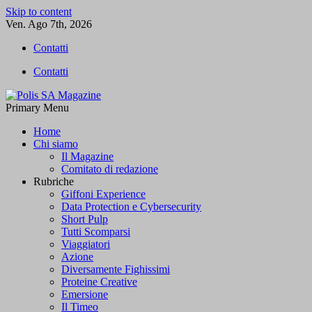
Skip to content
Ven. Ago 7th, 2026
Contatti
Contatti
Primary Menu
Polis SA Magazine
L'informazione libera
Home
Chi siamo
Il Magazine
Comitato di redazione
Rubriche
Giffoni Experience
Data Protection e Cybersecurity
Short Pulp
Tutti Scomparsi
Viaggiatori
Azione
Diversamente Fighissimi
Proteine Creative
Emersione
Il Timeo