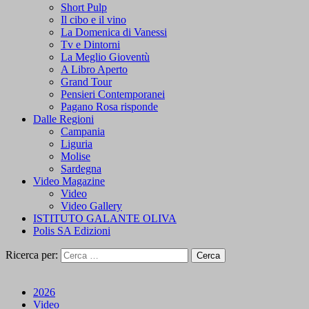
Short Pulp
Il cibo e il vino
La Domenica di Vanessi
Tv e Dintorni
La Meglio Gioventù
A Libro Aperto
Grand Tour
Pensieri Contemporanei
Pagano Rosa risponde
Dalle Regioni
Campania
Liguria
Molise
Sardegna
Video Magazine
Video
Video Gallery
ISTITUTO GALANTE OLIVA
Polis SA Edizioni
Ricerca per:
2026
Video