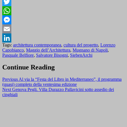
Facebook
Twitter
WhatsApp
Messenger
Email
Tags:
architettura contemporanea
,
cultura del progetto
,
Lorenzo
LinkedIn
Capobianco
,
Maggio dell’Architettura
,
Mugnano di Napoli
,
Pasquale Belfiore
,
Salvatore Bisogni
,
SiebenArchi
Continue Reading
Previous
Al via la “Festa del Libro in Mediterraneo”, il programma
(quasi) completo della ventesima edizione
Next
Genova Pegli. Villa Durazzo Pallavicini sotto assedio dei
cinghiali