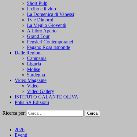
Short Pulp
Il cibo e il vino
La Domenica di Vanessi
Tv e Dintorni
La Meglio Gioventù
A Libro Aperto
Grand Tour
Pensieri Contemporanei
Pagano Rosa risponde
Dalle Regioni
Campania
Liguria
Molise
Sardegna
Video Magazine
Video
Video Gallery
ISTITUTO GALANTE OLIVA
Polis SA Edizioni
Ricerca per:
2026
Eventi