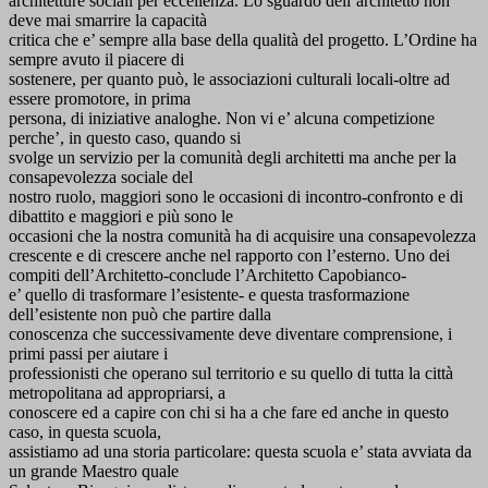
architetture sociali per eccellenza. Lo sguardo dell’architetto non
deve mai smarrire la capacità
critica che e’ sempre alla base della qualità del progetto. L’Ordine ha
sempre avuto il piacere di
sostenere, per quanto può, le associazioni culturali locali-oltre ad
essere promotore, in prima
persona, di iniziative analoghe. Non vi e’ alcuna competizione
perche’, in questo caso, quando si
svolge un servizio per la comunità degli architetti ma anche per la
consapevolezza sociale del
nostro ruolo, maggiori sono le occasioni di incontro-confronto e di
dibattito e maggiori e più sono le
occasioni che la nostra comunità ha di acquisire una consapevolezza
crescente e di crescere anche nel rapporto con l’esterno. Uno dei
compiti dell’Architetto-conclude l’Architetto Capobianco-
e’ quello di trasformare l’esistente- e questa trasformazione
dell’esistente non può che partire dalla
conoscenza che successivamente deve diventare comprensione, i
primi passi per aiutare i
professionisti che operano sul territorio e su quello di tutta la città
metropolitana ad appropriarsi, a
conoscere ed a capire con chi si ha a che fare ed anche in questo
caso, in questa scuola,
assistiamo ad una storia particolare: questa scuola e’ stata avviata da
un grande Maestro quale