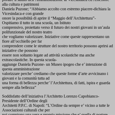
alla cultura e patrimoni
Daniela Puzone; “Abbiamo accolto con estremo piacere-dichiara la
Vicesindaca-e con grande
onore la possibilità di aprire il “Maggio dell’Architettura”-
Ospitiamo il tutto in una scuola, un Istituto
comprensivo, proiettato verso il futuro dei nostri giovani in un’aula
polifunzionale del nostro teatro
che vogliamo valorizzare. Iniziative come queste rappresentano un
fiore all’occhiello per far
comprendere come le strutture del nostro territorio possono aprirsi ad
iniziative che possono
essere non soltanto legate ad attività scolastiche ma anche
extrascolastiche. In questa scuola-
aggiunge Daniela Puzone- un Museo ipogeo che e’ intenzione di
questa amministrazione
valorizzare perche’ crediamo che queste forme d’arte avvicinano i
giovani e la comunità tutta ad
una forma di bellezza perche’ l’Architettura, di fatti, ispira e guarda
sempre alla bellezza”
Soddisfatto dell’iniziativa l’Architetto Lorenzo Capobianco-
Presidente dell’Ordine degli
Architetti P.P.C. di Napoli: “L’Ordine da sempre e’ vicino a tutte le
Associazioni culturali che per
noi compiono una vera e propria missione che e’ quella di portare