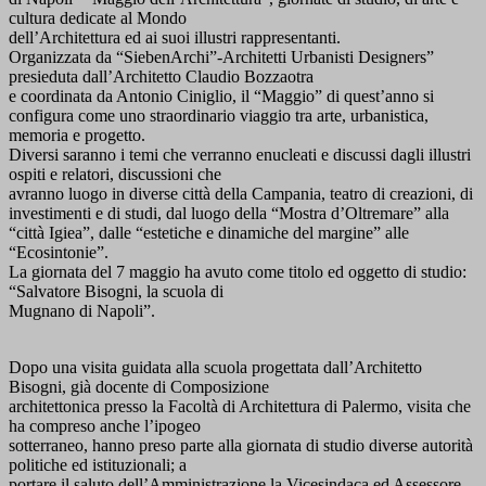
cultura dedicate al Mondo
dell’Architettura ed ai suoi illustri rappresentanti.
Organizzata da “SiebenArchi”-Architetti Urbanisti Designers”
presieduta dall’Architetto Claudio Bozzaotra
e coordinata da Antonio Ciniglio, il “Maggio” di quest’anno si
configura come uno straordinario viaggio tra arte, urbanistica,
memoria e progetto.
Diversi saranno i temi che verranno enucleati e discussi dagli illustri
ospiti e relatori, discussioni che
avranno luogo in diverse città della Campania, teatro di creazioni, di
investimenti e di studi, dal luogo della “Mostra d’Oltremare” alla
“città Igiea”, dalle “estetiche e dinamiche del margine” alle
“Ecosintonie”.
La giornata del 7 maggio ha avuto come titolo ed oggetto di studio:
“Salvatore Bisogni, la scuola di
Mugnano di Napoli”.
Dopo una visita guidata alla scuola progettata dall’Architetto
Bisogni, già docente di Composizione
architettonica presso la Facoltà di Architettura di Palermo, visita che
ha compreso anche l’ipogeo
sotterraneo, hanno preso parte alla giornata di studio diverse autorità
politiche ed istituzionali; a
portare il saluto dell’Amministrazione la Vicesindaca ed Assessore