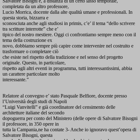
Salvatore Bisogni e, a distanza di un certo lasso temporale,
completata da un altro professore,
Lucio Morrica, docente dalla alte qualità umane e professionali. In
questa storia, bizzarra e
sconosciuta anche agli studiosi in primis, c’e’ il tema “dello scrivere
tra scritture interrotte” che e’
tipico del nostro mestiere. Oggi ci confrontiamo sempre meno con il
tema della costruzione ex
novo, dobbiamo sempre più capire come intervenire nel costruito e
trasformare o completare ciò
che esiste nel rispetto della tradizione e nel senso del progetto
originale. Questo, in particolare,
rispetto agli altri eventi in programma, tutti interessantissimi, abbia
un carattere particolare molto
interessante.”
Relatore al convegno e’ stato Pasquale Belfiore, docente presso
l’Università degli studi di Napoli
“Luigi Vanvitelli” e già coordinatore del censimento delle
architetture italiane del secondo
dopoguerra per conto del Ministero (delle opere di Salvatore Bisogni
il professore, in 350 opere in
tutta la Campania,ne ha contate 3- Anche io ignoravo quest’opera di
Salvatore Bisogni, questa