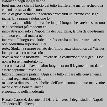
stabulario negli ipogei venne
fuori qualcosa che mi lasciò del tutto indifferente ma un’archeologa
che mi assisteva diede uno
strillo di gioia notando un terreno arato: vidi un terreno con segni
incisi. Una prima valutazione lo
attribuiva al neolitico; l’idea che in quel luogo, che sarebbe stato uno
degli stabulari più moderni ed
innovativi non solo a Napoli ma del Sud Italia, la vita da due-tremila
anni non era mai mutata né
interrotta. Il luogo-conclude il professore-ha un’importanza pari se
non addirittura superiore. Del
resto, Shulz ha sempre parlato dell’importanza simbolica del “genius
loci: prima si costruiva solo
dove la divinità mostrava il favore della costruzione: se il genius loci
non si fosse manifestato non
si costruiva e si andava in altro luogo, era un Il legame diretto da un
essere soprannaturale e da
fattori di carattere pratico. Oggi si fa tutto in base alla convenienza,
ai piani regolatori, importanti
ma questa dimensione simbolica dell’architettura non può mai venire
meno e deve tornare, anche
e soprattutto nella modernità.
Renato Capozzi, docente del Diarc-Università degli studi di Napoli
“Federico II”, allievo di