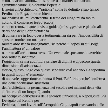
scuola. Alcune attribuzioni sarebbe da chiarire: noto alcune
sgrammaticature. Ho definito l’opera di
Bisogni un Architetto di “ragione” come fu definito a suo tempo
Ferdinando Fuga, altro architetto
razionalista del millesettecento. Il tema del luogo mi ha molto
colpito: il complesso teatro-scuola-
cimitero (emozionante la visita guidata) e’ suggestivo e plaudo alla
decisione della Soprintendenza
di conservare in loco questa testimonianza sia per l’impossibilità di
spostare tombe con una parte
murata abbastanza impegnativa, sia perche’ il topos su cui sorge
l’architettura e’ un valore
naturato all’architettura stessa. Un eventuale spostamento avrebbe
non soltanto snaturato
l’oggetto in se ma addirittura privare di dignità e di decoro questa
dimensione di aristocrazia
storica, questo luogo con queste sepolture così antiche- La sepoltura
in questi luoghi e’ elemento
di notevole suggestione-continua il Prof. Belfiore- perche’ conferma
una delle pochissime situazioni
dell’architettura, la permanenza nei secoli e nei millenni della vita
all’interno di un luogo. Quando
mi occupavo dell’edilizia della seconda università, a Napoli,curai, da
Delegato del Rettore per
l’edilizia, alcuni lavori sull’Acropoli a Caponapoli e scavando nello