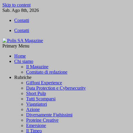
Skip to content
Sab. Ago 8th, 2026
Contatti
Contatti
Primary Menu
Polis SA Magazine
L'informazione libera
Home
Chi siamo
Il Magazine
Comitato di redazione
Rubriche
Giffoni Experience
Data Protection e Cybersecurity
Short Pulp
Tutti Scomparsi
Viaggiatori
Azione
Diversamente Fighissimi
Proteine Creative
Emersione
Il Timeo