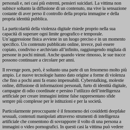
personali e, nei casi più estremi, pensieri suicidari. La vittima non
subisce soltanto la diffusione di un contenuto, ma vive la sensazione
costante di aver perso il controllo della propria immagine e della
propria identità pubblica.
La particolarità della violenza digitale risiede proprio nella sua
capacità di superare ogni limite geografico e temporale.
Un’aggressione fisica avviene in un luogo preciso e in un momento
specifico. Un contenuto pubblicato online, invece, può essere
copiato, condiviso e archiviato all’infinito, raggiungendo migliaia di
persone in pochi minuti. Anche quando viene rimosso, le sue tracce
possono continuare a circolare per anni.
Il revenge porn, però, è soltanto una parte di un fenomeno molto più
ampio. Le nuove tecnologie hanno dato origine a forme di violenza
che fino a pochi anni fa erano impensabili. Cyberstalking, molestie
online, diffusione di informazioni personali, furto di identità digitale,
campagne di odio coordinate e persino l’utilizzo dell’intelligenza
artificiale per creare immagini intime false rappresentano sfide
sempre più complesse per le istituzioni e per la società.
Particolarmente preoccupante è il fenomeno dei cosiddetti deepfake
sessuali, contenuti manipolati attraverso strumenti di intelligenza
artificiale che consentono di sovrapporre il volto di una persona a
immagini o video pornografici. In questi casi la vittima può vedere