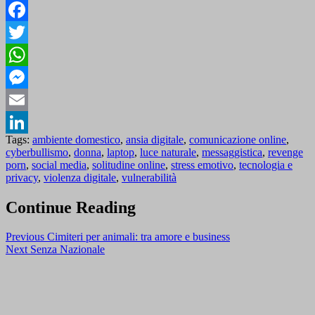
Facebook
Twitter
WhatsApp
Messenger
Email
Tags:
ambiente domestico
,
ansia digitale
,
comunicazione online
,
LinkedIn
cyberbullismo
,
donna
,
laptop
,
luce naturale
,
messaggistica
,
revenge
porn
,
social media
,
solitudine online
,
stress emotivo
,
tecnologia e
privacy
,
violenza digitale
,
vulnerabilità
Continue Reading
Previous
Cimiteri per animali: tra amore e business
Next
Senza Nazionale