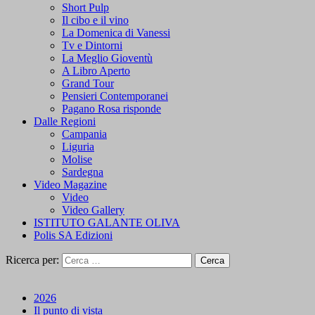
Short Pulp
Il cibo e il vino
La Domenica di Vanessi
Tv e Dintorni
La Meglio Gioventù
A Libro Aperto
Grand Tour
Pensieri Contemporanei
Pagano Rosa risponde
Dalle Regioni
Campania
Liguria
Molise
Sardegna
Video Magazine
Video
Video Gallery
ISTITUTO GALANTE OLIVA
Polis SA Edizioni
Ricerca per:
2026
Il punto di vista