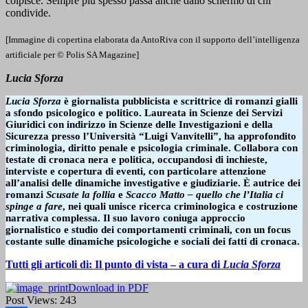
colpisce. Sempre più spesso passa anche dallo schermo di chi
condivide.
[Immagine di copertina elaborata da AntoRiva con il supporto dell’intelligenza
artificiale per © Polis SA Magazine]
Lucia Sforza
Lucia Sforza
è giornalista pubblicista e scrittrice di romanzi gialli
a sfondo psicologico e politico. Laureata in Scienze dei Servizi
Giuridici con indirizzo in Scienze delle Investigazioni e della
Sicurezza presso l’Università “Luigi Vanvitelli”, ha approfondito
criminologia, diritto penale e psicologia criminale. Collabora con
testate di cronaca nera e politica, occupandosi di inchieste,
interviste e copertura di eventi, con particolare attenzione
all’analisi delle dinamiche investigative e giudiziarie. È autrice dei
romanzi
Scusate la follia
e
Scacco Matto – quello che l’Italia ci
spinge a fare
, nei quali unisce ricerca criminologica e costruzione
narrativa complessa. Il suo lavoro coniuga approccio
giornalistico e studio dei comportamenti criminali, con un focus
costante sulle dinamiche psicologiche e sociali dei fatti di cronaca.
Tutti gli articoli di: Il punto di vista – a cura di
Lucia Sforza
Download in PDF
Post Views:
243