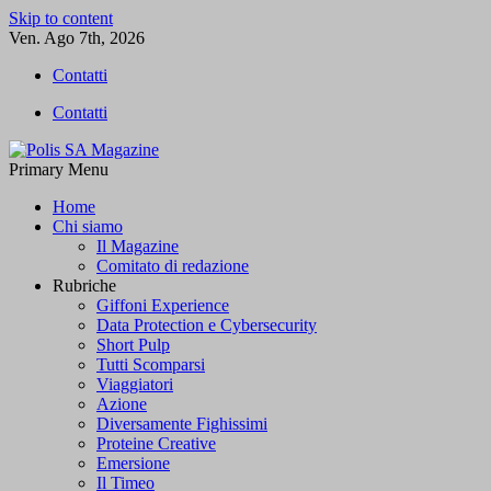
Skip to content
Ven. Ago 7th, 2026
Contatti
Contatti
Primary Menu
Polis SA Magazine
L'informazione libera
Home
Chi siamo
Il Magazine
Comitato di redazione
Rubriche
Giffoni Experience
Data Protection e Cybersecurity
Short Pulp
Tutti Scomparsi
Viaggiatori
Azione
Diversamente Fighissimi
Proteine Creative
Emersione
Il Timeo