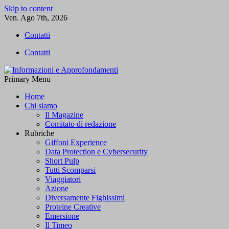
Skip to content
Ven. Ago 7th, 2026
Contatti
Contatti
Primary Menu
Informazioni e Approfondamenti
L'informazione libera
Home
Chi siamo
Il Magazine
Comitato di redazione
Rubriche
Giffoni Experience
Data Protection e Cybersecurity
Short Pulp
Tutti Scomparsi
Viaggiatori
Azione
Diversamente Fighissimi
Proteine Creative
Emersione
Il Timeo