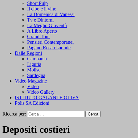
Short Pulp
Il cibo e il vino
La Domenica di Vanessi
Tv e Dintorni
La Meglio Gioventù
A Libro Aperto
Grand Tour
Pensieri Contemporanei
Pagano Rosa risponde
Dalle Regioni
Campania
Liguria
Molise
Sardegna
Video Magazine
Video
Video Gallery
ISTITUTO GALANTE OLIVA
Polis SA Edizioni
Ricerca per:
Depositi costieri