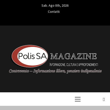
Skip
Sab. Ago 8th, 2026
to
Contatti
content
Contatti
L'INFORMAZIONE LIBERA
POLIS SA
Primary
MAGAZINE
Menu