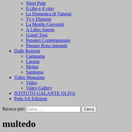
Short Pulp
Il cibo e il vino
La Domenica di Vanessi
Tv e Dintorni
La Meglio Gioventù
A Libro Aperto
Grand Tour
Pensieri Contemporanei
Pagano Rosa risponde
Dalle Regioni
Campania
Liguria
Molise
Sardegna
Video Magazine
Video
Video Gallery
ISTITUTO GALANTE OLIVA
Polis SA Edizioni
Ricerca per:
multedo