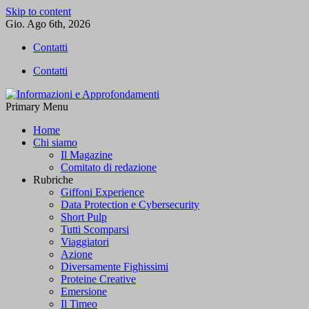
Skip to content
Gio. Ago 6th, 2026
Contatti
Contatti
Primary Menu
Informazioni e Approfondamenti
L'informazione libera
Home
Chi siamo
Il Magazine
Comitato di redazione
Rubriche
Giffoni Experience
Data Protection e Cybersecurity
Short Pulp
Tutti Scomparsi
Viaggiatori
Azione
Diversamente Fighissimi
Proteine Creative
Emersione
Il Timeo