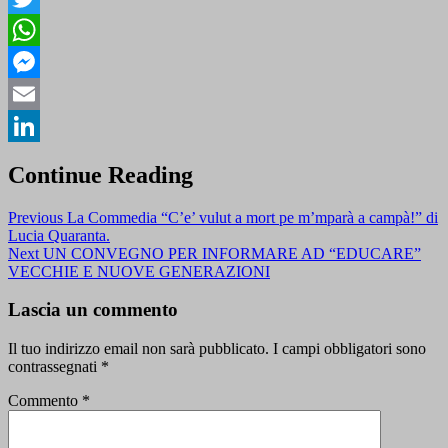
Twitter
WhatsApp
Messenger
Email
LinkedIn
Continue Reading
Previous
La Commedia “C’e’ vulut a mort pe m’mparà a campà!” di
Lucia Quaranta.
Next
UN CONVEGNO PER INFORMARE AD “EDUCARE”
VECCHIE E NUOVE GENERAZIONI
Lascia un commento
Il tuo indirizzo email non sarà pubblicato.
I campi obbligatori sono
contrassegnati
*
Commento
*