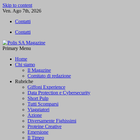
Skip to content
Ven. Ago 7th, 2026
Contatti
Contatti
Primary Menu
Polis SA Magazine
L'informazione libera
Home
Chi siamo
Il Magazine
Comitato di redazione
Rubriche
Giffoni Experience
Data Protection e Cybersecurity
Short Pulp
Tutti Scomparsi
Viaggiatori
Azione
Diversamente Fighissimi
Proteine Creative
Emersione
Il Timeo