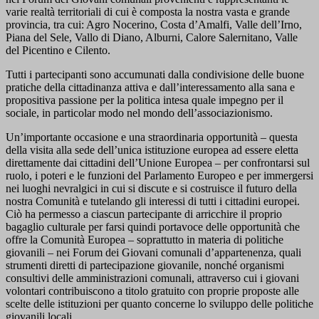
varie realtà territoriali di cui è composta la nostra vasta e grande
provincia, tra cui: Agro Nocerino, Costa d’Amalfi, Valle dell’Irno,
Piana del Sele, Vallo di Diano, Alburni, Calore Salernitano, Valle
del Picentino e Cilento.
Tutti i partecipanti sono accumunati dalla condivisione delle buone
pratiche della cittadinanza attiva e dall’interessamento alla sana e
propositiva passione per la politica intesa quale impegno per il
sociale, in particolar modo nel mondo dell’associazionismo.
Un’importante occasione e una straordinaria opportunità – questa
della visita alla sede dell’unica istituzione europea ad essere eletta
direttamente dai cittadini dell’Unione Europea – per confrontarsi sul
ruolo, i poteri e le funzioni del Parlamento Europeo e per immergersi
nei luoghi nevralgici in cui si discute e si costruisce il futuro della
nostra Comunità e tutelando gli interessi di tutti i cittadini europei.
Ciò ha permesso a ciascun partecipante di arricchire il proprio
bagaglio culturale per farsi quindi portavoce delle opportunità che
offre la Comunità Europea – soprattutto in materia di politiche
giovanili – nei Forum dei Giovani comunali d’appartenenza, quali
strumenti diretti di partecipazione giovanile, nonché organismi
consultivi delle amministrazioni comunali, attraverso cui i giovani
volontari contribuiscono a titolo gratuito con proprie proposte alle
scelte delle istituzioni per quanto concerne lo sviluppo delle politiche
giovanili locali.