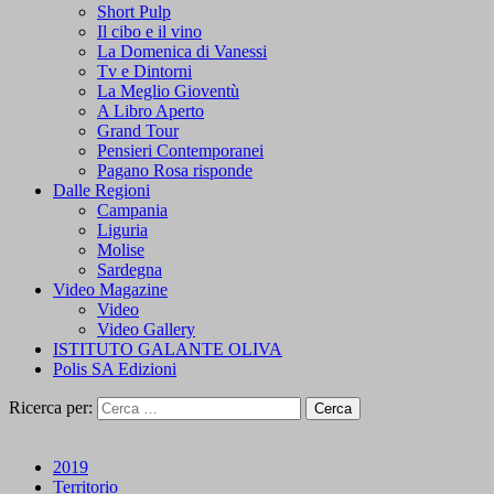
Short Pulp
Il cibo e il vino
La Domenica di Vanessi
Tv e Dintorni
La Meglio Gioventù
A Libro Aperto
Grand Tour
Pensieri Contemporanei
Pagano Rosa risponde
Dalle Regioni
Campania
Liguria
Molise
Sardegna
Video Magazine
Video
Video Gallery
ISTITUTO GALANTE OLIVA
Polis SA Edizioni
Ricerca per:
2019
Territorio