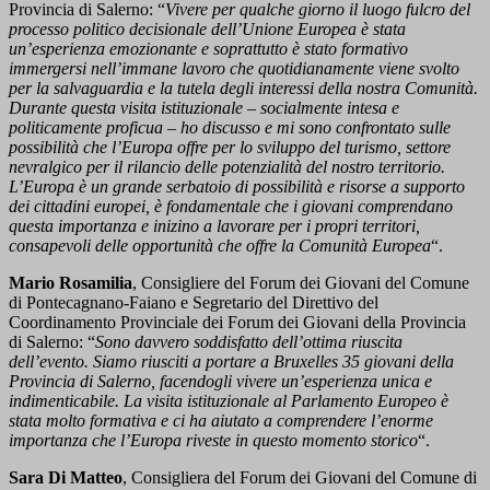
Provincia di Salerno: “
Vivere per qualche giorno il luogo fulcro del
processo politico decisionale dell’Unione Europea è stata
un’esperienza emozionante e soprattutto è stato formativo
immergersi nell’immane lavoro che quotidianamente viene svolto
per la salvaguardia e la tutela degli interessi della nostra Comunità.
Durante questa visita istituzionale – socialmente intesa e
politicamente proficua – ho discusso e mi sono confrontato sulle
possibilità che l’Europa offre per lo sviluppo del turismo, settore
nevralgico per il rilancio delle potenzialità del nostro territorio.
L’Europa è un grande serbatoio di possibilità e risorse a supporto
dei cittadini europei, è fondamentale che i giovani comprendano
questa importanza e inizino a lavorare per i propri territori,
consapevoli delle opportunità che offre la Comunità Europea
“.
Mario Rosamilia
, Consigliere del Forum dei Giovani del Comune
di Pontecagnano-Faiano e Segretario del Direttivo del
Coordinamento Provinciale dei Forum dei Giovani della Provincia
di Salerno: “
Sono davvero soddisfatto dell’ottima riuscita
dell’evento. Siamo riusciti a portare a Bruxelles 35 giovani della
Provincia di Salerno, facendogli vivere un’esperienza unica e
indimenticabile. La visita istituzionale al Parlamento Europeo è
stata molto formativa e ci ha aiutato a comprendere l’enorme
importanza che l’Europa riveste in questo momento storico
“.
Sara Di Matteo
, Consigliera del Forum dei Giovani del Comune di