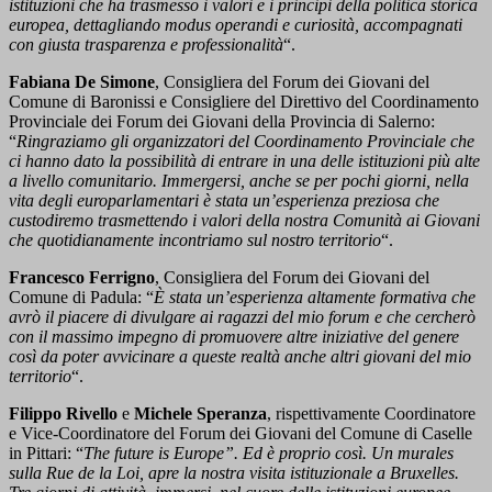
istituzioni che ha trasmesso i valori e i principi della politica storica
europea, dettagliando modus operandi e curiosità, accompagnati
con giusta trasparenza e professionalità
“.
Fabiana De Simone
, Consigliera del Forum dei Giovani del
Comune di Baronissi e Consigliere del Direttivo del Coordinamento
Provinciale dei Forum dei Giovani della Provincia di Salerno:
“
Ringraziamo gli organizzatori del Coordinamento Provinciale che
ci hanno dato la possibilità di entrare in una delle istituzioni più alte
a livello comunitario. Immergersi, anche se per pochi giorni, nella
vita degli europarlamentari è stata un’esperienza preziosa che
custodiremo trasmettendo i valori della nostra Comunità ai Giovani
che quotidianamente incontriamo sul nostro territorio
“.
Francesco Ferrigno
, Consigliera del Forum dei Giovani del
Comune di Padula: “
È stata un’esperienza altamente formativa che
avrò il piacere di divulgare ai ragazzi del mio forum e che cercherò
con il massimo impegno di promuovere altre iniziative del genere
così da poter avvicinare a queste realtà anche altri giovani del mio
territorio
“.
Filippo Rivello
e
Michele Speranza
, rispettivamente Coordinatore
e Vice-Coordinatore del Forum dei Giovani del Comune di Caselle
in Pittari: “
The future is Europe”. Ed è proprio così. Un murales
sulla Rue de la Loi, apre la nostra visita istituzionale a Bruxelles.