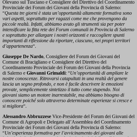
Olevano sul Tusciano e Consigliere del Direttivo del Coordinamento
Provinciale dei Forum dei Giovani della Provincia di Salerno:
“
Questa tre giorni è stata un’opportunità altamente formativa sono
vari aspetti, soprattutto per ragazzi come me che provengono da
piccole realtà. Infatti, abbiamo avuto gli strumenti sia per poter
intensificare la fitta rete dei Forum comunali in Provincia di Salerno
e soprattutto per allargare i nostri orizzonti e raccogliere spunti
importanti di riflessione da riportare, ciascuno, nei propri territori
d’appartenenza
“.
Giuseppe De Nardo
, Consigliere del Forum dei Giovani del
Comune di Bracigliano e Consigliere del Direttivo del
Coordinamento Provinciale dei Forum dei Giovani della Provincia
di Salerno e
Giovanni Grimaldi
: “
Un’opportunità di ampliare le
nostre conoscenze. Ritrovarsi catapultati in una realtà del genere
lascia un segno profondo, e non è facile descrivere le emozioni
provate, semplicemente sintetizzo il tutto come stupendo. Noi
giovani siamo un motore inarrestabile, ma abbiamo bisogno di
conoscere poiché solo attraverso determinate esperienze si cresce e
si migliora
“.
Alessandro Abbruzzese
Vice-Presidente del Forum dei Giovani del
Comune di Agropoli e Delegato all’Assemblea del Coordinamento
Provinciale dei Forum dei Giovani della Provincia di Salerno:
“
Un’esperienza formativa per l’avvicinamento dei giovani alle