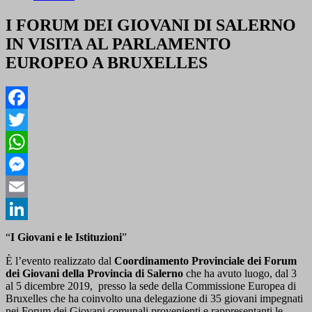
I FORUM DEI GIOVANI DI SALERNO
IN VISITA AL PARLAMENTO
EUROPEO A BRUXELLES
Facebook
Twitter
WhatsApp
Messenger
Email
LinkedIn
“
I Giovani e le Istituzioni
”
È l’evento realizzato dal
Coordinamento Provinciale dei Forum
dei Giovani della Provincia di Salerno
che ha avuto luogo, dal 3
al 5 dicembre 2019, presso la sede della Commissione Europea di
Bruxelles che ha coinvolto una delegazione di 35 giovani impegnati
nei Forum dei Giovani comunali provenienti e rappresentanti le