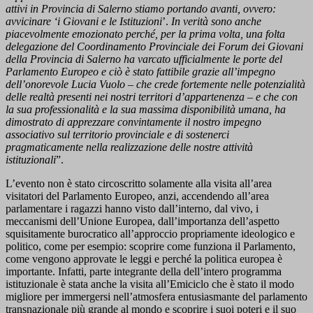
attivi in Provincia di Salerno stiamo portando avanti, ovvero:
avvicinare ‘i Giovani e le Istituzioni
’.
In verità sono anche
piacevolmente emozionato perché, per la prima volta, una folta
delegazione del Coordinamento Provinciale dei Forum dei Giovani
della Provincia di Salerno ha varcato ufficialmente le porte del
Parlamento Europeo e ciò è stato fattibile grazie all’impegno
dell’onorevole Lucia Vuolo – che crede fortemente nelle potenzialità
delle realtà presenti nei nostri territori d’appartenenza – e che con
la sua professionalità e la sua massima disponibilità umana, ha
dimostrato di apprezzare convintamente il nostro impegno
associativo sul territorio provinciale e di sostenerci
pragmaticamente nella realizzazione delle nostre attività
istituzionali
”.
L’evento non è stato circoscritto solamente alla visita all’area
visitatori del Parlamento Europeo, anzi, accendendo all’area
parlamentare i ragazzi hanno visto dall’interno, dal vivo, i
meccanismi dell’Unione Europea, dall’importanza dell’aspetto
squisitamente burocratico all’approccio propriamente ideologico e
politico, come per esempio: scoprire come funziona il Parlamento,
come vengono approvate le leggi e perché la politica europea è
importante. Infatti, parte integrante della dell’intero programma
istituzionale è stata anche la visita all’Emiciclo che è stato il modo
migliore per immergersi nell’atmosfera entusiasmante del parlamento
transnazionale più grande al mondo e scoprire i suoi poteri e il suo