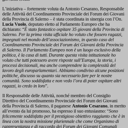
L’iniziativa – fortemente voluta da Antonio Cesarano, Responsabile
delle Attività del Coordinamento Provinciale dei Forum dei Giovani
della Provincia di Salerno – è stata coordinata in sinergia con l’On.
Lucia Vuolo
, deputato eletto al Parlamento Europeo che ha
dichiarato: “
È stato fantastico ospitare 35 giovani della Provincia di
Salerno. Per la prima visita ufficiale ho voluto che fossero ragazzi,
impegnati nel mondo dell’associazionismo, in questo caso del
Coordinamento Provinciale dei Forum dei Giovani della Provincia
di Salerno. Il Parlamento Europeo non è un luogo esclusivo della
politica, è la casa di tutti. Durante questa visita istituzionale ho
voluto che tutti potessero avere risposte sull’Europa, la storia, i
processi decisionali, ma anche comprendere la complessità del
lavoro degli europarlamentari. Abbiamo condiviso alcune posizioni
politiche, discusso su quanto sia necessario fare per le nostre
comunità. Sono soddisfatta e non vedo l’ora di poter ospitare altri
ragazzi, io credo in loro
”.
Il Responsabile delle Attività, nonché membro del Consiglio
Direttivo del Coordinamento Provinciale dei Forum dei Giovani
della Provincia di Salerno, il paganese
Antonio Cesarano
, in merito
all’evento da lui promosso, ha espresso il suo entusiasmo: “
Sono
felicemente soddisfatto per il prestigioso obiettivo raggiunto che è in
linea con la nostra missione pluriennale che come Organismo di
rappresentanza e di raccordo dei Forum dei Giovani Comunali