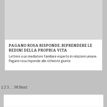
PAGANO ROSA RISPONDE. RIPRENDERE LE
REDINI DELLA PROPRIA VITA
Lettere a un mediatore familiare esperto in relazioni umane.
Pagano rosa risponde alle richieste giunte
Paginazione
1
…
2
3
98
Next
degli
articoli