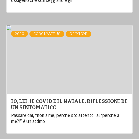
ossigeno che scarseggiano e gli
2020
CORONAVIRUS
OPINIONI
IO, LEI, IL COVID E IL NATALE: RIFLESSIONI DI
UN SINTOMATICO
Passare dal, “non a me, perché sto attento” al “perché a
me?!” è un attimo