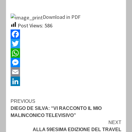
Download in PDF
Post Views:
586
Facebook
Twitter
WhatsApp
Messenger
Email
LinkedIn
Continue
PREVIOUS
DIEGO DE SILVA: “VI RACCONTO IL MIO
Reading
MALINCONICO TELEVISIVO”
NEXT
ALLA 59ESIMA EDIZIONE DEL TRAVEL