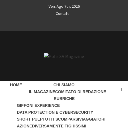
Skip
Ven. Ago 7th, 2026
to
Contatti
content
Contatti
POLIS SA
L'INFORMAZIONE LIBERA
MAGAZINE
HOME
CHI SIAMO
IL MAGAZINE
COMITATO DI REDAZIONE
RUBRICHE
GIFFONI EXPERIENCE
DATA PROTECTION E CYBERSECURITY
SHORT PULP
TUTTI SCOMPARSI
VIAGGIATORI
AZIONE
DIVERSAMENTE FIGHISSIMI