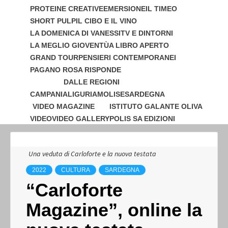
PROTEINE CREATIVE
EMERSIONE
IL TIMEO
SHORT PULP
IL CIBO E IL VINO
LA DOMENICA DI VANESSI
TV E DINTORNI
LA MEGLIO GIOVENTÙ
A LIBRO APERTO
GRAND TOUR
PENSIERI CONTEMPORANEI
PAGANO ROSA RISPONDE
DALLE REGIONI
CAMPANIA
LIGURIA
MOLISE
SARDEGNA
VIDEO MAGAZINE
ISTITUTO GALANTE OLIVA
VIDEO
VIDEO GALLERY
POLIS SA EDIZIONI
Una veduta di Carloforte e la nuova testata
2022
CULTURA
SARDEGNA
“Carloforte
Magazine”, online la