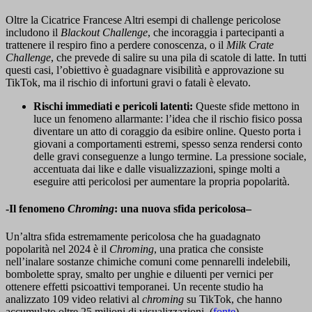
Oltre la Cicatrice Francese Altri esempi di challenge pericolose
includono il
Blackout Challenge
, che incoraggia i partecipanti a
trattenere il respiro fino a perdere conoscenza, o il
Milk Crate
Challenge
, che prevede di salire su una pila di scatole di latte. In tutti
questi casi, l’obiettivo è guadagnare visibilità e approvazione su
TikTok, ma il rischio di infortuni gravi o fatali è elevato.
Rischi immediati e pericoli latenti:
Queste sfide mettono in
luce un fenomeno allarmante: l’idea che il rischio fisico possa
diventare un atto di coraggio da esibire online. Questo porta i
giovani a comportamenti estremi, spesso senza rendersi conto
delle gravi conseguenze a lungo termine. La pressione sociale,
accentuata dai like e dalle visualizzazioni, spinge molti a
eseguire atti pericolosi per aumentare la propria popolarità.
-Il fenomeno
Chroming
: una nuova sfida pericolosa
–
Un’altra sfida estremamente pericolosa che ha guadagnato
popolarità nel 2024 è il
Chroming
, una pratica che consiste
nell’inalare sostanze chimiche comuni come pennarelli indelebili,
bombolette spray, smalto per unghie e diluenti per vernici per
ottenere effetti psicoattivi temporanei. Un recente studio ha
analizzato 109 video relativi al
chroming
su TikTok, che hanno
accumulato oltre 25 milioni di visualizzazioni. (
fonte
)