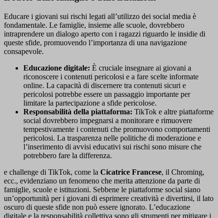
Educare i giovani sui rischi legati all’utilizzo dei social media è
fondamentale. Le famiglie, insieme alle scuole, dovrebbero
intraprendere un dialogo aperto con i ragazzi riguardo le insidie di
queste sfide, promuovendo l’importanza di una navigazione
consapevole.
Educazione digitale:
È cruciale insegnare ai giovani a
riconoscere i contenuti pericolosi e a fare scelte informate
online. La capacità di discernere tra contenuti sicuri e
pericolosi potrebbe essere un passaggio importante per
limitare la partecipazione a sfide pericolose.
Responsabilità della piattaforma:
TikTok e altre piattaforme
social dovrebbero impegnarsi a monitorare e rimuovere
tempestivamente i contenuti che promuovono comportamenti
pericolosi. La trasparenza nelle politiche di moderazione e
l’inserimento di avvisi educativi sui rischi sono misure che
potrebbero fare la differenza.
e challenge di TikTok, come la
Cicatrice Francese
, il Chroming,
ecc., evidenziano un fenomeno che merita attenzione da parte di
famiglie, scuole e istituzioni. Sebbene le piattaforme social siano
un’opportunità per i giovani di esprimere creatività e divertirsi, il lato
oscuro di queste sfide non può essere ignorato. L’educazione
digitale e la responsabilità collettiva sono gli strumenti per mitigare i