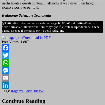
rischi legati a questi contenuti, affinché il web diventi un luogo
sicuro e positivo per tutti.
Redazione Scienza e Tecnologia
@Tutti i diritti riservati ai sensi della Legge 633/1941 sul diritto d’autore e
delle normative internazionali sul copyright. È vietata la riproduzione, anche
parziale, senza il permesso scritto della redazione
Download in PDF
Post Views:
1.867
Facebook
Twitter
WhatsApp
Messenger
Email
Tags:
Ragazzi
,
Sfide
,
tik tok
LinkedIn
Continue Reading