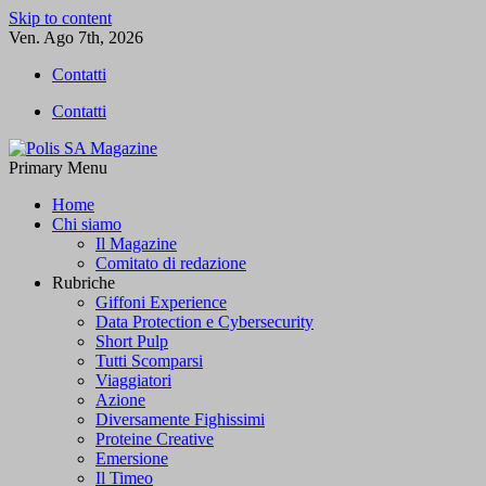
Skip to content
Ven. Ago 7th, 2026
Contatti
Contatti
Primary Menu
Polis SA Magazine
L'informazione libera
Home
Chi siamo
Il Magazine
Comitato di redazione
Rubriche
Giffoni Experience
Data Protection e Cybersecurity
Short Pulp
Tutti Scomparsi
Viaggiatori
Azione
Diversamente Fighissimi
Proteine Creative
Emersione
Il Timeo