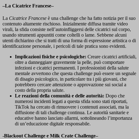
–
La Cicatrice Francese
–
La
Cicatrice Francese
è una challenge che ha fatto notizia per il suo
contenuto altamente rischioso. Inizialmente diffusa tramite video
virali, la sfida consiste nell’autoinfliggersi delle cicatrici sul corpo,
usando strumenti appuntiti come coltelli o lame. Sebbene alcuni
utenti dichiarino che si tratti di una forma di espressione artistica o di
identificazione personale, i pericoli di tale pratica sono evidenti.
Implicazioni fisiche e psicologiche:
Creare cicatrici artificiali,
oltre a danneggiare gravemente la pelle, può comportare
infezioni e cicatrici permanenti. I professionisti della salute
mentale avvertono che questa challenge può essere un segnale
di disagio psicologico, in particolare tra i più giovani, che
potrebbero cercare attenzione o approvazione sui social a
costo della propria salute.
Le reazioni della comunità e delle autorità:
Dopo che
numerosi incidenti legati a questa sfida sono stati riportati,
TikTok ha cercato di rimuovere i contenuti associati, ma la
diffusione di tali challenge continua. Le autorità sanitarie e
educative hanno lanciato allarmi, sottolineando l’importanza
di un’educazione digitale responsabile.
-Blackout Challenge e Milk Crate Challenge
–