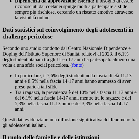
Dipendenza da approvazione esterna:
Il bisogno di essere
riconosciuti dai coetanei spinge molti a partecipare a sfide
sempre più rischiose, cercando un riscatto emotivo attraverso
la visibilità online.
Dati statistici sul coinvolgimento degli adolescenti in
challenge pericolose
Secondo uno studio condotto dal Centro Nazionale Dipendenze e
Doping dell’Istituto Superiore di Sanità, relatovi al 2023, il 6,1%
degli studenti italiani tra gli 11 e i 17 anni ha partecipato almeno una
volta a una sfida social pericolosa. (
fonte
)
In particolare, il 7,6% degli studenti nella fascia di età 11-13
anni e il 5% nella fascia 14-17 anni hanno ammesso di aver
preso parte a tali sfide.
Tra i ragazzi, la prevalenza è del 10% nella fascia 11-13 anni e
del 6,1% nella fascia 14-17 anni, mentre tra le ragazze è del
5,3% nella fascia 11-13 anni e del 3,3% nella fascia 14-17
anni.
Questi dati evidenziano una diffusione significativa del fenomeno tra
gli adolescenti italiani.
Il ruolo delle famiglie e delle istituzioni