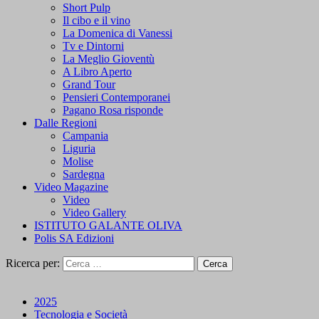
Short Pulp
Il cibo e il vino
La Domenica di Vanessi
Tv e Dintorni
La Meglio Gioventù
A Libro Aperto
Grand Tour
Pensieri Contemporanei
Pagano Rosa risponde
Dalle Regioni
Campania
Liguria
Molise
Sardegna
Video Magazine
Video
Video Gallery
ISTITUTO GALANTE OLIVA
Polis SA Edizioni
Ricerca per:
2025
Tecnologia e Società