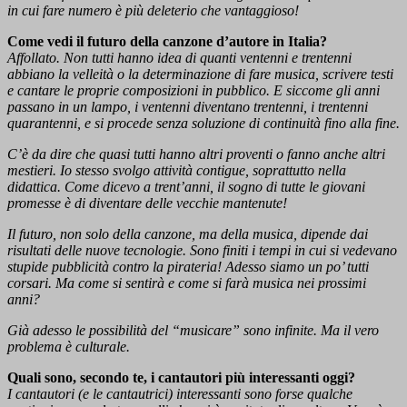
in cui fare numero è più deleterio che vantaggioso!
Come vedi il futuro della canzone d’autore in Italia?
Affollato. Non tutti hanno idea di quanti ventenni e trentenni
abbiano la velleità o la determinazione di fare musica, scrivere testi
e cantare le proprie composizioni in pubblico. E siccome gli anni
passano in un lampo, i ventenni diventano trentenni, i trentenni
quarantenni, e si procede senza soluzione di continuità fino alla fine.
C’è da dire che quasi tutti hanno altri proventi o fanno anche altri
mestieri. Io stesso svolgo attività contigue, soprattutto nella
didattica. Come dicevo a trent’anni, il sogno di tutte le giovani
promesse è di diventare delle vecchie mantenute!
Il futuro, non solo della canzone, ma della musica, dipende dai
risultati delle nuove tecnologie. Sono finiti i tempi in cui si vedevano
stupide pubblicità contro la pirateria! Adesso siamo un po’ tutti
corsari. Ma come si sentirà e come si farà musica nei prossimi
anni?
Già adesso le possibilità del “musicare” sono infinite. Ma il vero
problema è culturale.
Quali sono, secondo te, i cantautori più interessanti oggi?
I cantautori (e le cantautrici) interessanti sono forse qualche