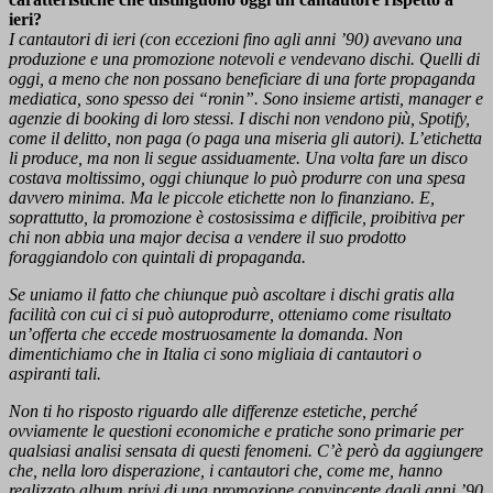
ieri?
I cantautori di ieri (con eccezioni fino agli anni ’90) avevano una
produzione e una promozione notevoli e vendevano dischi. Quelli di
oggi, a meno che non possano beneficiare di una forte propaganda
mediatica, sono spesso dei “ronin”. Sono insieme artisti, manager e
agenzie di booking di loro stessi. I dischi non vendono più, Spotify,
come il delitto, non paga (o paga una miseria gli autori). L’etichetta
li produce, ma non li segue assiduamente. Una volta fare un disco
costava moltissimo, oggi chiunque lo può produrre con una spesa
davvero minima. Ma le piccole etichette non lo finanziano. E,
soprattutto, la promozione è costosissima e difficile, proibitiva per
chi non abbia una major decisa a vendere il suo prodotto
foraggiandolo con quintali di propaganda.
Se uniamo il fatto che chiunque può ascoltare i dischi gratis alla
facilità con cui ci si può autoprodurre, otteniamo come risultato
un’offerta che eccede mostruosamente la domanda. Non
dimentichiamo che in Italia ci sono migliaia di cantautori o
aspiranti tali.
Non ti ho risposto riguardo alle differenze estetiche, perché
ovviamente le questioni economiche e pratiche sono primarie per
qualsiasi analisi sensata di questi fenomeni. C’è però da aggiungere
che, nella loro disperazione, i cantautori che, come me, hanno
realizzato album privi di una promozione convincente dagli anni ’90