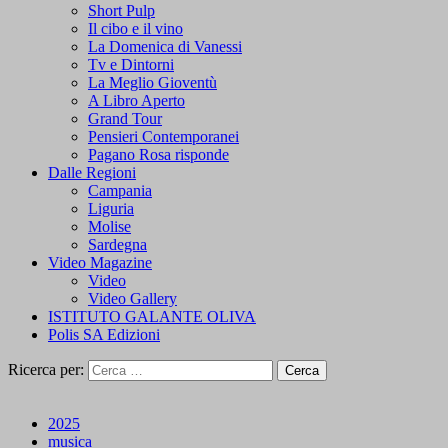
Short Pulp
Il cibo e il vino
La Domenica di Vanessi
Tv e Dintorni
La Meglio Gioventù
A Libro Aperto
Grand Tour
Pensieri Contemporanei
Pagano Rosa risponde
Dalle Regioni
Campania
Liguria
Molise
Sardegna
Video Magazine
Video
Video Gallery
ISTITUTO GALANTE OLIVA
Polis SA Edizioni
Ricerca per:
2025
musica