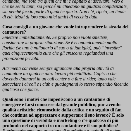
centinaio, ma solo tra quelli che mi è capitato di ascoltare. Vero è
che ne sento tanti, sia perché mi chiedono un giudizio confidenziale,
sia perché faccio parte di qualche giuria. Non c’è, ripeto, un limite
di età. Molti di loro sono miei amici di vecchia data.
Cosa consigli a un giovane che vuole intraprendere la strada del
cantautore?
Smettere immediatamente. Se proprio non vuole smettere,
considerare la propria situazione. Se è economicamente molto
florida (se uno è milionario di suo o di famiglia), può “investire”
quei cinquecentomila euro che gli crescono regalandosi una
promozione privata.
Altrimenti conviene sempre affiancare alla propria attività di
cantautore un qualche altro lavoro più redditizio. Capisco che,
dovendo dannarsi in un call center o a fare il rider, tanto vale
setacciare i circoli e i club e guadagnarsi lo stesso stipendio facendo
qualcosa che piace.
Quali sono i motivi che impediscono a un cantautore di
emergere e farsi conoscere dal grande pubblico, pur avendo
qualità artistiche riconosciute dalla critica e un seguito di fan
che continua ad apprezzare e supportare il suo lavoro? È solo
una questione di visibilità e marketing o c’è qualcosa di più
profondo nel rapporto tra un cantautore e il suo pubblico?
È principalmente una questione di marketing e, quindi, di potere