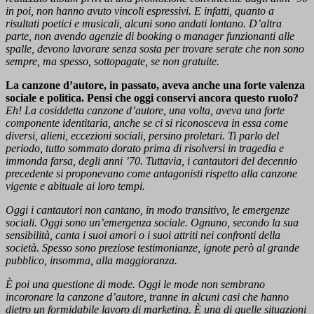
in poi, non hanno avuto vincoli espressivi. E infatti, quanto a
risultati poetici e musicali, alcuni sono andati lontano. D’altra
parte, non avendo agenzie di booking o manager funzionanti alle
spalle, devono lavorare senza sosta per trovare serate che non sono
sempre, ma spesso, sottopagate, se non gratuite.
La canzone d’autore, in passato, aveva anche una forte valenza
sociale e politica. Pensi che oggi conservi ancora questo ruolo?
Eh! La cosiddetta canzone d’autore, una volta, aveva una forte
componente identitaria, anche se ci si riconosceva in essa come
diversi, alieni, eccezioni sociali, persino proletari. Ti parlo del
periodo, tutto sommato dorato prima di risolversi in tragedia e
immonda farsa, degli anni ’70. Tuttavia, i cantautori del decennio
precedente si proponevano come antagonisti rispetto alla canzone
vigente e abituale ai loro tempi.
Oggi i cantautori non cantano, in modo transitivo, le emergenze
sociali. Oggi sono un’emergenza sociale. Ognuno, secondo la sua
sensibilità, canta i suoi amori o i suoi attriti nei confronti della
società. Spesso sono preziose testimonianze, ignote però al grande
pubblico, insomma, alla maggioranza.
È poi una questione di mode. Oggi le mode non sembrano
incoronare la canzone d’autore, tranne in alcuni casi che hanno
dietro un formidabile lavoro di marketing. È una di quelle situazioni