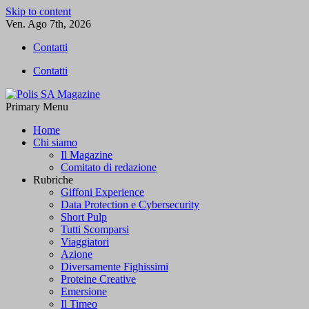
Skip to content
Ven. Ago 7th, 2026
Contatti
Contatti
Primary Menu
Polis SA Magazine
L'informazione libera
Home
Chi siamo
Il Magazine
Comitato di redazione
Rubriche
Giffoni Experience
Data Protection e Cybersecurity
Short Pulp
Tutti Scomparsi
Viaggiatori
Azione
Diversamente Fighissimi
Proteine Creative
Emersione
Il Timeo