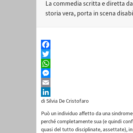
La commedia scritta e diretta da
storia vera, porta in scena disabi
Facebook
Twitter
WhatsApp
Messenger
Email
di Silvia De Cristofaro
LinkedIn
Può un individuo affetto da una sindrome
perché completamente sua (e quindi confu
quasi del tutto disciplinate, assettate), i