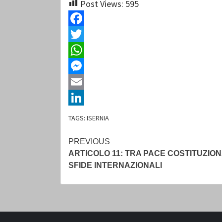
Post Views:
595
Facebook
Twitter
WhatsApp
Messenger
Email
LinkedIn
TAGS:
ISERNIA
Continue
PREVIOUS
ARTICOLO 11: TRA PACE COSTITUZIO
Reading
SFIDE INTERNAZIONALI