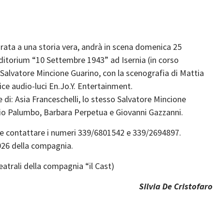
–
pirata a una storia vera, andrà in scena domenica 25
Auditorium “10 Settembre 1943” ad Isernia (in corso
a Salvatore Mincione Guarino, con la scenografia di Mattia
ice audio-luci En.Jo.Y. Entertainment.
e di: Asia Franceschelli, lo stesso Salvatore Mincione
Dario Palumbo, Barbara Perpetua e Giovanni Gazzanni.
ile contattare i numeri 339/6801542 e 339/2694897.
026 della compagnia.
eatrali della compagnia “il Cast)
Silvia De Cristofaro