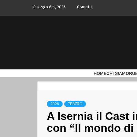
Skip
Gio. Ago 6th, 2026
Contatti
to
content
INF
L'INFORMAZIONE LIBERA
HOME
CHI SIAMO
RU
APPR
2026
TEATRO
A Isernia il Cast
con “Il mondo di