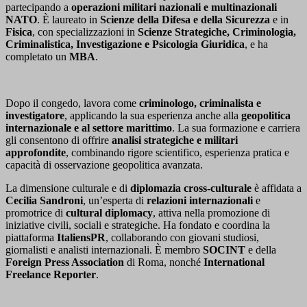
partecipando a
operazioni militari nazionali e multinazionali
NATO
. È laureato in
Scienze della Difesa e della Sicurezza
e in
Fisica
, con specializzazioni in
Scienze Strategiche, Criminologia,
Criminalistica, Investigazione e Psicologia Giuridica
, e ha
completato un
MBA
.
Dopo il congedo, lavora come
criminologo, criminalista e
investigatore
, applicando la sua esperienza anche alla
geopolitica
internazionale e al settore marittimo
. La sua formazione e carriera
gli consentono di offrire
analisi strategiche e militari
approfondite
, combinando rigore scientifico, esperienza pratica e
capacità di osservazione geopolitica avanzata.
La dimensione culturale e di
diplomazia cross-culturale
è affidata a
Cecilia Sandroni
, un’esperta di
relazioni internazionali
e
promotrice di
cultural diplomacy
, attiva nella promozione di
iniziative civili, sociali e strategiche. Ha fondato e coordina la
piattaforma
ItaliensPR
, collaborando con giovani studiosi,
giornalisti e analisti internazionali. È membro
SOCINT
e della
Foreign Press Association
di Roma, nonché
International
Freelance Reporter
.