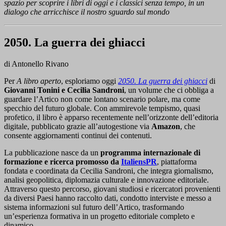
spazio per scoprire i libri di oggi e i classici senza tempo, in un
dialogo che arricchisce il nostro sguardo sul mondo
2050. La guerra dei ghiacci
di Antonello Rivano
Per
A libro aperto
, esploriamo oggi
2050. La guerra dei ghiacci
di
Giovanni Tonini e Cecilia Sandroni
, un volume che ci obbliga a
guardare l’Artico non come lontano scenario polare, ma come
specchio del futuro globale. Con ammirevole tempismo, quasi
profetico, il libro è apparso recentemente nell’orizzonte dell’editoria
digitale, pubblicato grazie all’autogestione via
Amazon
, che
consente aggiornamenti continui dei contenuti.
La pubblicazione nasce da un
programma internazionale di
formazione e ricerca promosso da
ItaliensPR
, piattaforma
fondata e coordinata da Cecilia Sandroni, che integra giornalismo,
analisi geopolitica, diplomazia culturale e innovazione editoriale.
Attraverso questo percorso, giovani studiosi e ricercatori provenienti
da diversi Paesi hanno raccolto dati, condotto interviste e messo a
sistema informazioni sul futuro dell’Artico, trasformando
un’esperienza formativa in un progetto editoriale completo e
dinamico.