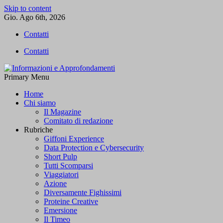
Skip to content
Gio. Ago 6th, 2026
Contatti
Contatti
Primary Menu
Informazioni e Approfondamenti
L'informazione libera
Home
Chi siamo
Il Magazine
Comitato di redazione
Rubriche
Giffoni Experience
Data Protection e Cybersecurity
Short Pulp
Tutti Scomparsi
Viaggiatori
Azione
Diversamente Fighissimi
Proteine Creative
Emersione
Il Timeo