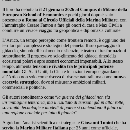
Il libro ha debuttato
il 21 gennaio 2026 al Campus di Milano della
European School of Economics
e pochi giorni dopo è stato
presentato
a Roma al Circolo Ufficiali della Marina Militare
, con
l’ammiraglio Cesare Fanton a fare gli onori di casa e Max Civili a
condurre un vivace viaggio tra geopolitica e diplomazia culturale.
L’Artico, un tempo percepito come frontiera remota, è oggi uno dei
territori più complessi e strategici del pianeta. Il suo paesaggio di
ghiaccio, simbolo di isolamento e silenzio, è teatro di trasformazioni
straordinarie. Il progressivo scioglimento dei ghiacci rimodella
ecosistemi polari e apre scenari economici impensabili. Allo stesso
tempo, alimenta
tensioni e rivalità tra le principali potenze
mondiali
. Gli Stati Uniti, la Cina e le nazioni europee guardano
all’Artico non solo come riserva di risorse naturali, ma come
nuovo
crocevia strategico
, dove si misurano ambizioni militari,
commerciali e politiche.
Gli autori sottolineano come “
la guerra dei ghiacci non sia
un’immagine letteraria, ma il risultato di tensioni già in atto: rotte,
sovranità, tecnologie e modelli di potere si contendono il futuro di
una regione cruciale per tutto il pianeta
“.
A guidare l’analisi scientifica e strategica è
Giovanni Tonin
i che ha
servito la
Marina Militare Italiana
per 25 anni come ufficiale,