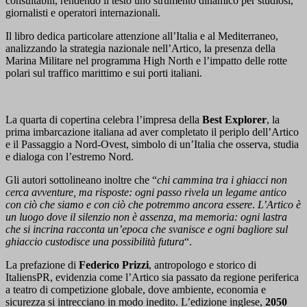
consultabili, rendendo il testo uno strumento dinamico per studiosi,
giornalisti e operatori internazionali.
Il libro dedica particolare attenzione all’Italia e al Mediterraneo,
analizzando la strategia nazionale nell’Artico, la presenza della
Marina Militare nel programma High North e l’impatto delle rotte
polari sul traffico marittimo e sui porti italiani.
La quarta di copertina celebra l’impresa della
Best Explorer
, la
prima imbarcazione italiana ad aver completato il periplo dell’Artico
e il Passaggio a Nord-Ovest, simbolo di un’Italia che osserva, studia
e dialoga con l’estremo Nord.
Gli autori sottolineano inoltre che “
chi cammina tra i ghiacci non
cerca avventure, ma risposte: ogni passo rivela un legame antico
con ciò che siamo e con ciò che potremmo ancora essere
.
L’Artico è
un luogo dove il silenzio non è assenza, ma memoria: ogni lastra
che si incrina racconta un’epoca che svanisce e ogni bagliore sul
ghiaccio custodisce una possibilità futura
“.
La prefazione di
Federico Prizzi
, antropologo e storico di
ItaliensPR, evidenzia come l’Artico sia passato da regione periferica
a teatro di competizione globale, dove ambiente, economia e
sicurezza si intrecciano in modo inedito. L’edizione inglese,
2050