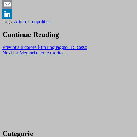
Messenger
Email
Tags:
Artico
,
Geopolitica
LinkedIn
Continue Reading
Previous
Il colore è un linguaggio -1: Rosso
Next
La Memoria non è un rito…
Categorie