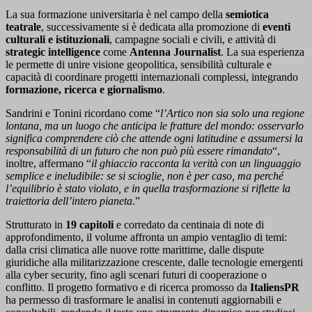
La sua formazione universitaria è nel campo della
semiotica
teatrale
, successivamente si è dedicata alla promozione di
eventi
culturali e istituzionali
, campagne sociali e civili, e attività di
strategic intelligence
come
Antenna Journalist
. La sua esperienza
le permette di unire visione geopolitica, sensibilità culturale e
capacità di coordinare progetti internazionali complessi, integrando
formazione, ricerca e giornalismo
.
Sandrini e Tonini ricordano come “
l’Artico non sia solo una regione
lontana, ma un luogo che anticipa le fratture del mondo: osservarlo
significa comprendere ciò che attende ogni latitudine e assumersi la
responsabilità di un futuro che non può più essere rimandato
“,
inoltre, affermano “
il ghiaccio racconta la verità con un linguaggio
semplice e ineludibile: se si scioglie, non è per caso, ma perché
l’equilibrio è stato violato, e in quella trasformazione si riflette la
traiettoria dell’intero pianeta
.”
Strutturato in
19 capitoli
e corredato da centinaia di note di
approfondimento, il volume affronta un ampio ventaglio di temi:
dalla crisi climatica alle nuove rotte marittime, dalle dispute
giuridiche alla militarizzazione crescente, dalle tecnologie emergenti
alla cyber security, fino agli scenari futuri di cooperazione o
conflitto. Il progetto formativo e di ricerca promosso da
ItaliensPR
ha permesso di trasformare le analisi in contenuti aggiornabili e