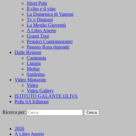
Short Pulp
Il cibo e il vino
La Domenica di Vanessi
Tv e Dintorni
La Meglio Gioventù
A Libro Aperto
Grand Tour
Pensieri Contemporanei
Pagano Rosa risponde
Dalle Regioni
Campania
Liguria
Molise
Sardegna
Video Magazine
Video
Video Gallery
ISTITUTO GALANTE OLIVA
Polis SA Edizioni
Ricerca per:
2026
A Libro Aperto