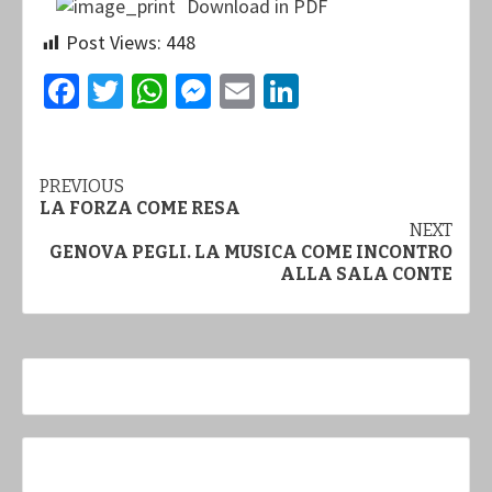
Download in PDF
Post Views:
448
Facebook
Twitter
WhatsApp
Messenger
Email
LinkedIn
Continue
PREVIOUS
LA FORZA COME RESA
Reading
NEXT
GENOVA PEGLI. LA MUSICA COME INCONTRO
ALLA SALA CONTE