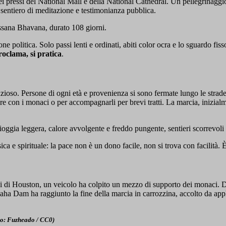
ei pressi del National Mall e della National Cathedral. Un pellegrinagg
 sentiero di meditazione e testimonianza pubblica.
ssana Bhavana, durato 108 giorni.
litica. Solo passi lenti e ordinati, abiti color ocra e lo sguardo fisso s
roclama, si pratica
.
nzioso. Persone di ogni età e provenienza si sono fermate lungo le strade
are con i monaci o per accompagnarli per brevi tratti. La marcia, inizial
pioggia leggera, calore avvolgente e freddo pungente, sentieri scorrevol
ca e spirituale: la pace non è un dono facile, non si trova con facilità. 
si di Houston, un veicolo ha colpito un mezzo di supporto dei monaci. D
ha Dam ha raggiunto la fine della marcia in carrozzina, accolto da app
to: Fuzheado / CC0)