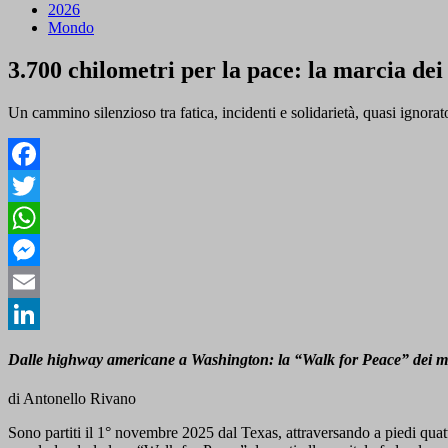
2026
Mondo
3.700 chilometri per la pace: la marcia dei
Un cammino silenzioso tra fatica, incidenti e solidarietà, quasi ignorat
Facebook
Twitter
WhatsApp
Messenger
Email
LinkedIn
Dalle highway americane a Washington: la “Walk for Peace” dei mona
di Antonello Rivano
Sono partiti il 1° novembre 2025 dal Texas, attraversando a piedi qua