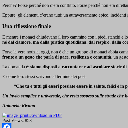
Perché? Forse perché non c’era conflitto. Forse perché non era diretta
Eppure, gli elementi c’erano tutti: un attraversamento epico, incidenti 
Una riflessione finale
E mentre i monaci chiudevano il loro cammino con i piedi stanchi e l
né dal clamore, ma dalla pratica quotidiana, dal respiro, dalla c
Forse la vera notizia, oggi, non è che un gruppo di monaci abbia camm
fronte a un gesto che parla di pace, resilienza e comunità
, un gesto
La domanda è:
siamo disposti a raccontare e ad ascoltare storie 
E come loro stessi scrivono al termine dei post:
“Che tu e tutti gli esseri possiate essere in salute, felici e in 
Un invito semplice e universale, che resta sospeso sulle strade che
Antonello Rivano
Download in PDF
Post Views:
853