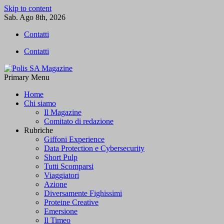
Skip to content
Sab. Ago 8th, 2026
Contatti
Contatti
Primary Menu
Polis SA Magazine
L'informazione libera
Home
Chi siamo
Il Magazine
Comitato di redazione
Rubriche
Giffoni Experience
Data Protection e Cybersecurity
Short Pulp
Tutti Scomparsi
Viaggiatori
Azione
Diversamente Fighissimi
Proteine Creative
Emersione
Il Timeo