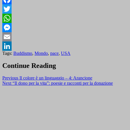
Facebook
Twitter
WhatsApp
Messenger
Email
Tags:
Buddismo
,
Mondo
,
pace
,
USA
LinkedIn
Continue Reading
Previous
Il colore è un linguaggio – 4: Arancione
Next
“Il dono per la vita”: poesie e racconti per la donazione