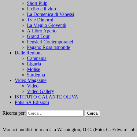
Short Pulp
Il cibo e il vino
La Domenica di Vanessi
Tv e Dintorni
La Meglio Gioventù
A Libro Aperto
Grand Tour
Pensieri Contemporanei
Pagano Rosa risponde
Dalle Regioni
Campania
Liguria
Molise
Sardegna
Video Magazine
Video
Video Gallery
ISTITUTO GALANTE OLIVA
Polis SA Edizioni
Ricerca per:
Monaci buddisti in marcia a Washington, D.C. (Foto: G. Edward Joh