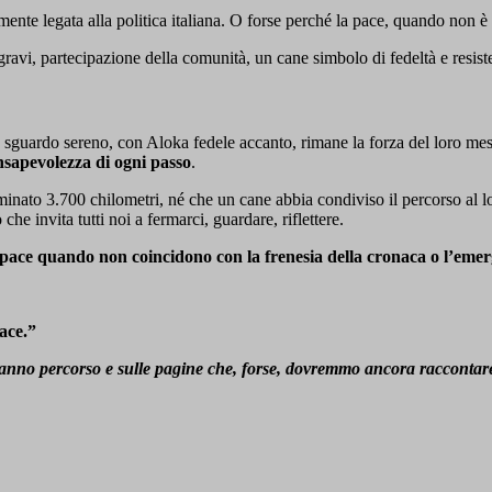
mente legata alla politica italiana. O forse perché la pace, quando non 
gravi, partecipazione della comunità, un cane simbolo di fedeltà e resist
o sguardo sereno, con Aloka fedele accanto, rimane la forza del loro me
onsapevolezza di ogni passo
.
inato 3.700 chilometri, né che un cane abbia condiviso il percorso al lo
 che invita tutti noi a fermarci, guardare, riflettere.
di pace quando non coincidono con la frenesia della cronaca o l’em
pace.”
 hanno percorso e sulle pagine che, forse, dovremmo ancora raccontar