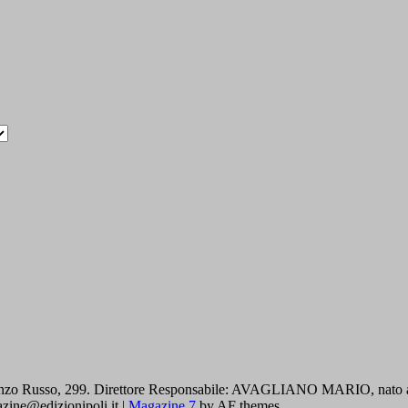
zo Russo, 299. Direttore Responsabile: AVAGLIANO MARIO, nato a Cava
gazine@edizionipoli.it
|
Magazine 7
by AF themes.