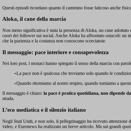
Questi episodi ricordano quanto il cammino fosse faticoso anche fisica
Aloka, il cane della marcia
Non meno significativa è stata la presenza di Aloka, un cane adottato
cuori dei follower sui social. Anche Aloka ha affrontato ostacoli: un in
che la pazienza e la costanza non conoscono scorciatoie.
Il messaggio: pace interiore e consapevolezza
Nei loro post, i monaci hanno spiegato il senso della marcia con parole
«La pace non è qualcosa che troviamo solo quando le condizioni 
«Quando ritorniamo al nostro respiro, quando torniamo a questo 
Il messaggio è chiaro:
la pace è pratica quotidiana, non dipende dall
strada.
L’eco mediatica e il silenzio italiano
Negli Stati Uniti, e non solo, il pellegrinaggio ha ricevuto attenzione 
video, e Euronews ha realizzato un breve articolo. Ma sui grandi quotid