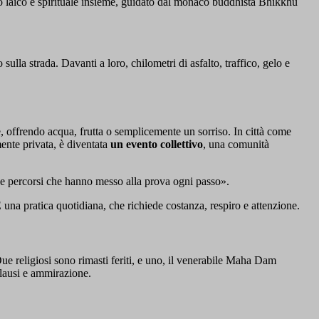
io laico e spirituale insieme, guidato dal monaco buddhista Bhikkhu
ulla strada. Davanti a loro, chilometri di asfalto, traffico, gelo e
, offrendo acqua, frutta o semplicemente un sorriso. In città come
mente privata, è diventata
un evento collettivo
, una comunità
i e percorsi che hanno messo alla prova ogni passo».
È una pratica quotidiana, che richiede costanza, respiro e attenzione.
ue religiosi sono rimasti feriti, e uno, il venerabile Maha Dam
lausi e ammirazione.