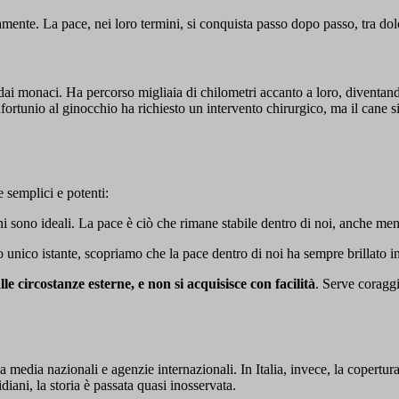
mente. La pace, nei loro termini, si conquista passo dopo passo, tra dol
 dai monaci. Ha percorso migliaia di chilometri accanto a loro, diventan
fortunio al ginocchio ha richiesto un intervento chirurgico, ma il cane s
 semplici e potenti:
sono ideali. La pace è ciò che rimane stabile dentro di noi, anche ment
unico istante, scopriamo che la pace dentro di noi ha sempre brillato in
e circostanze esterne, e non si acquisisce con facilità
. Serve coraggi
da media nazionali e agenzie internazionali. In Italia, invece, la copert
iani, la storia è passata quasi inosservata.