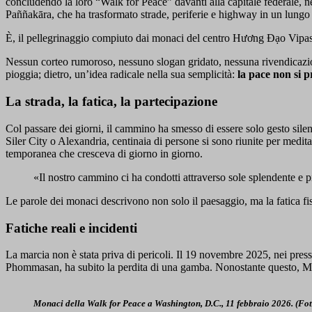
concludendo la loro “Walk for Peace” davanti alla capitale federale, n
Paññakāra, che ha trasformato strade, periferie e highway in un lungo
È, il pellegrinaggio compiuto dai monaci del centro Hương Đạo Vipa
Nessun corteo rumoroso, nessuno slogan gridato, nessuna rivendicazione po
pioggia; dietro, un’idea radicale nella sua semplicità:
la pace non si p
La strada, la fatica, la partecipazione
Col passare dei giorni, il cammino ha smesso di essere solo gesto sile
Siler City o Alexandria, centinaia di persone si sono riunite per medit
temporanea che cresceva di giorno in giorno.
«Il nostro cammino ci ha condotti attraverso sole splendente e 
Le parole dei monaci descrivono non solo il paesaggio, ma la fatica fisi
Fatiche reali e incidenti
La marcia non è stata priva di pericoli. Il 19 novembre 2025, nei pres
Phommasan, ha subito la perdita di una gamba. Nonostante questo, Ma
Monaci della Walk for Peace a Washington, D.C., 11 febbraio 2026. (Fo