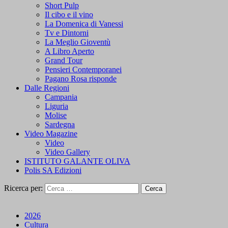
Short Pulp
Il cibo e il vino
La Domenica di Vanessi
Tv e Dintorni
La Meglio Gioventù
A Libro Aperto
Grand Tour
Pensieri Contemporanei
Pagano Rosa risponde
Dalle Regioni
Campania
Liguria
Molise
Sardegna
Video Magazine
Video
Video Gallery
ISTITUTO GALANTE OLIVA
Polis SA Edizioni
Ricerca per:
2026
Cultura