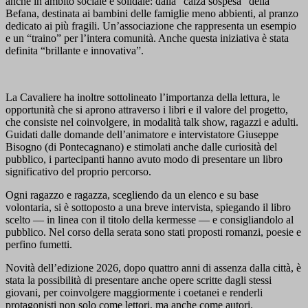
anche in ambito sociale e solidale: dalla “calza sospesa” della
Befana, destinata ai bambini delle famiglie meno abbienti, al pranzo
dedicato ai più fragili. Un’associazione che rappresenta un esempio
e un “traino” per l’intera comunità. Anche questa iniziativa è stata
definita “brillante e innovativa”.
La Cavaliere ha inoltre sottolineato l’importanza della lettura, le
opportunità che si aprono attraverso i libri e il valore del progetto,
che consiste nel coinvolgere, in modalità talk show, ragazzi e adulti.
Guidati dalle domande dell’animatore e intervistatore Giuseppe
Bisogno (di Pontecagnano) e stimolati anche dalle curiosità del
pubblico, i partecipanti hanno avuto modo di presentare un libro
significativo del proprio percorso.
Ogni ragazzo e ragazza, scegliendo da un elenco e su base
volontaria, si è sottoposto a una breve intervista, spiegando il libro
scelto — in linea con il titolo della kermesse — e consigliandolo al
pubblico. Nel corso della serata sono stati proposti romanzi, poesie e
perfino fumetti.
Novità dell’edizione 2026, dopo quattro anni di assenza dalla città, è
stata la possibilità di presentare anche opere scritte dagli stessi
giovani, per coinvolgere maggiormente i coetanei e renderli
protagonisti non solo come lettori, ma anche come autori.