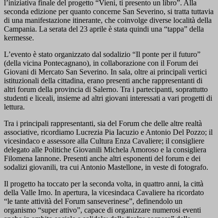
l’iniziativa finale del progetto “Vieni, ti presento un libro”. Alla
seconda edizione per quanto concerne San Severino, si tratta tuttavia
di una manifestazione itinerante, che coinvolge diverse località della
Campania. La serata del 23 aprile è stata quindi una “tappa” della
kermesse.
L’evento è stato organizzato dal sodalizio “Il ponte per il futuro”
(della vicina Pontecagnano), in collaborazione con il Forum dei
Giovani di Mercato San Severino. In sala, oltre ai principali vertici
istituzionali della cittadina, erano presenti anche rappresentanti di
altri forum della provincia di Salerno. Tra i partecipanti, soprattutto
studenti e liceali, insieme ad altri giovani interessati a vari progetti di
lettura.
Tra i principali rappresentanti, sia del Forum che delle altre realtà
associative, ricordiamo Lucrezia Pia Iacuzio e Antonio Del Pozzo; il
vicesindaco e assessore alla Cultura Enza Cavaliere; il consigliere
delegato alle Politiche Giovanili Michela Amoroso e la consigliera
Filomena Iannone. Presenti anche altri esponenti del forum e dei
sodalizi giovanili, tra cui Antonio Mastellone, in veste di fotografo.
Il progetto ha toccato per la seconda volta, in quattro anni, la città
della Valle Irno. In apertura, la vicesindaca Cavaliere ha ricordato
“le tante attività del Forum sanseverinese”, definendolo un
organismo “super attivo”, capace di organizzare numerosi eventi