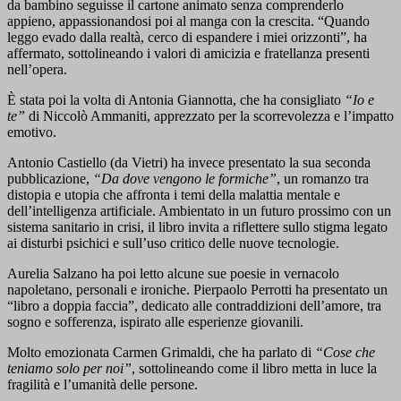
da bambino seguisse il cartone animato senza comprenderlo
appieno, appassionandosi poi al manga con la crescita. “Quando
leggo evado dalla realtà, cerco di espandere i miei orizzonti”, ha
affermato, sottolineando i valori di amicizia e fratellanza presenti
nell’opera.
È stata poi la volta di Antonia Giannotta, che ha consigliato
“Io e
te”
di Niccolò Ammaniti, apprezzato per la scorrevolezza e l’impatto
emotivo.
Antonio Castiello (da Vietri) ha invece presentato la sua seconda
pubblicazione,
“Da dove vengono le formiche”
, un romanzo tra
distopia e utopia che affronta i temi della malattia mentale e
dell’intelligenza artificiale. Ambientato in un futuro prossimo con un
sistema sanitario in crisi, il libro invita a riflettere sullo stigma legato
ai disturbi psichici e sull’uso critico delle nuove tecnologie.
Aurelia Salzano ha poi letto alcune sue poesie in vernacolo
napoletano, personali e ironiche. Pierpaolo Perrotti ha presentato un
“libro a doppia faccia”, dedicato alle contraddizioni dell’amore, tra
sogno e sofferenza, ispirato alle esperienze giovanili.
Molto emozionata Carmen Grimaldi, che ha parlato di
“Cose che
teniamo solo per noi”
, sottolineando come il libro metta in luce la
fragilità e l’umanità delle persone.