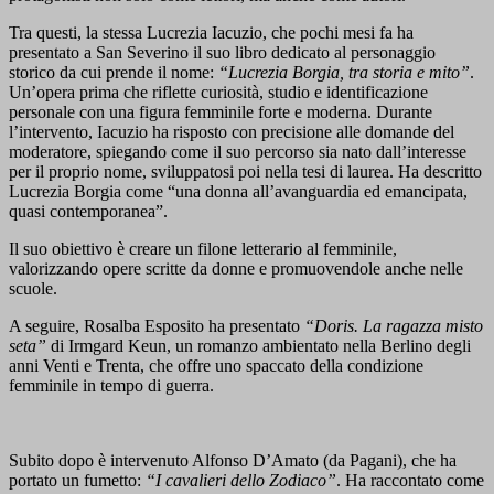
Tra questi, la stessa Lucrezia Iacuzio, che pochi mesi fa ha
presentato a San Severino il suo libro dedicato al personaggio
storico da cui prende il nome:
“Lucrezia Borgia, tra storia e mito”
.
Un’opera prima che riflette curiosità, studio e identificazione
personale con una figura femminile forte e moderna. Durante
l’intervento, Iacuzio ha risposto con precisione alle domande del
moderatore, spiegando come il suo percorso sia nato dall’interesse
per il proprio nome, sviluppatosi poi nella tesi di laurea. Ha descritto
Lucrezia Borgia come “una donna all’avanguardia ed emancipata,
quasi contemporanea”.
Il suo obiettivo è creare un filone letterario al femminile,
valorizzando opere scritte da donne e promuovendole anche nelle
scuole.
A seguire, Rosalba Esposito ha presentato
“Doris. La ragazza misto
seta”
di Irmgard Keun, un romanzo ambientato nella Berlino degli
anni Venti e Trenta, che offre uno spaccato della condizione
femminile in tempo di guerra.
Subito dopo è intervenuto Alfonso D’Amato (da Pagani), che ha
portato un fumetto:
“I cavalieri dello Zodiaco”
. Ha raccontato come