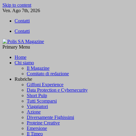
Skip to content
Ven. Ago 7th, 2026
Contatti
Contatti
Primary Menu
Polis SA Magazine
L'informazione libera
Home
Chi siamo
Il Magazine
Comitato di redazione
Rubriche
Giffoni Experience
Data Protection e Cybersecurity
Short Pulp
Tutti Scomparsi
Viaggiatori
Azione
Diversamente Fighissimi
Proteine Creative
Emersione
Il Timeo