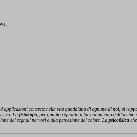
ove.
e ad applicazioni concrete nella vita quotidiana di ognuno di noi, al rap
visivo. La
fisiologia
, per quanto riguarda il funzionamento dell’occhio e
zione dei segnali nervosi e alla percezione del colore. La
psicofisica
che 