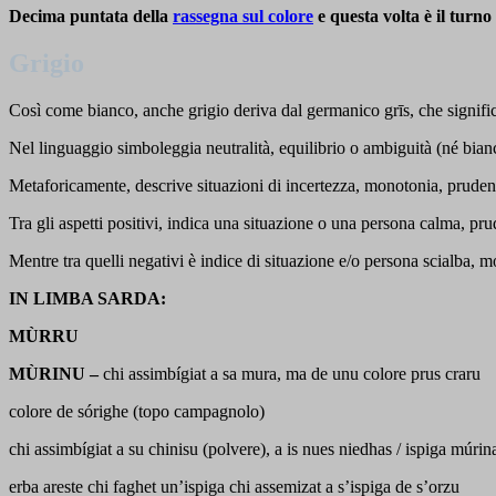
Decima puntata della
rassegna sul colore
e questa volta è il turno
Grigio
Così come bianco, anche grigio deriva dal germanico grīs, che significa
Nel linguaggio simboleggia neutralità, equilibrio o ambiguità (né bian
Metaforicamente, descrive situazioni di incertezza, monotonia, prudenz
Tra gli aspetti positivi, indica una situazione o una persona calma, pru
Mentre tra quelli negativi è indice di situazione e/o persona scialba, m
IN LIMBA SARDA:
MÙRRU
MÙRINU –
chi assimbígiat a sa mura, ma de unu colore prus craru
colore de sórighe (topo campagnolo)
chi assimbígiat a su chinisu (polvere), a is nues niedhas / ispiga múrin
erba areste chi faghet un’ispiga chi assemizat a s’ispiga de s’orzu