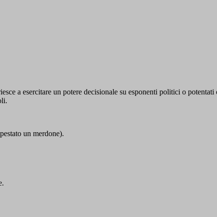
esce a esercitare un potere decisionale su esponenti politici o potentat
li.
lpestato un merdone).
e.