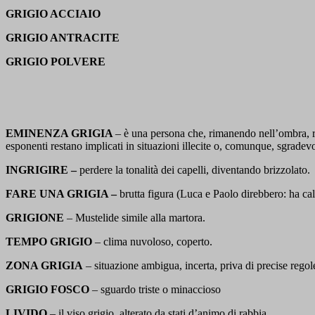
GRIGIO ACCIAIO
GRIGIO ANTRACITE
GRIGIO POLVERE
EMINENZA GRIGIA
– è una persona che, rimanendo nell’ombra, ri
esponenti restano implicati in situazioni illecite o, comunque, sgradevo
INGRIGIRE –
perdere la tonalità dei capelli, diventando brizzolato.
FARE UNA GRIGIA –
brutta figura (Luca e Paolo direbbero: ha ca
GRIGIONE
– Mustelide simile alla martora.
TEMPO GRIGIO
– clima nuvoloso, coperto.
ZONA GRIGIA
– situazione ambigua, incerta, priva di precise regol
GRIGIO FOSCO
– sguardo triste o minaccioso
LIVIDO
– il viso grigio, alterato da stati d’animo di rabbia