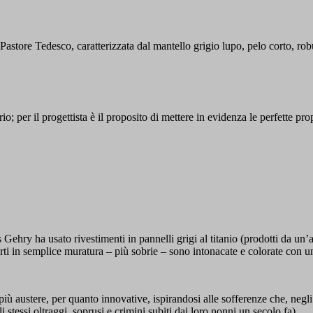
astore Tedesco, caratterizzata dal mantello grigio lupo, pelo corto, robuste
brio; per il progettista è il proposito di mettere in evidenza le perfette
y ha usato rivestimenti in pannelli grigi al titanio (prodotti da un’az
ti in semplice muratura – più sobrie – sono intonacate e colorate con un
 austere, per quanto innovative, ispirandosi alle sofferenze che, negli 
 stessi oltraggi, soprusi e crimini subiti dai loro nonni un secolo fa)