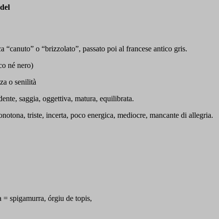
 del
 “canuto” o “brizzolato”, passato poi al francese antico gris.
co né nero)
a o senilità
dente, saggia, oggettiva, matura, equilibrata.
onotona, triste, incerta, poco energica, mediocre, mancante di allegria.
a = spigamurra, órgiu de topis,