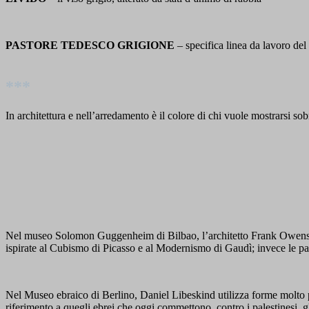
PASTORE TEDESCO GRIGIONE
– specifica linea da lavoro del P
***
In architettura e nell’arredamento è il colore di chi vuole mostrarsi so
Nel museo Solomon Guggenheim di Bilbao, l’architetto Frank Owens Gehr
ispirate al Cubismo di Picasso e al Modernismo di Gaudì; invece le par
Nel Museo ebraico di Berlino, Daniel Libeskind utilizza forme molto più
riferimento a quegli ebrei che oggi commettono, contro i palestinesi, gli