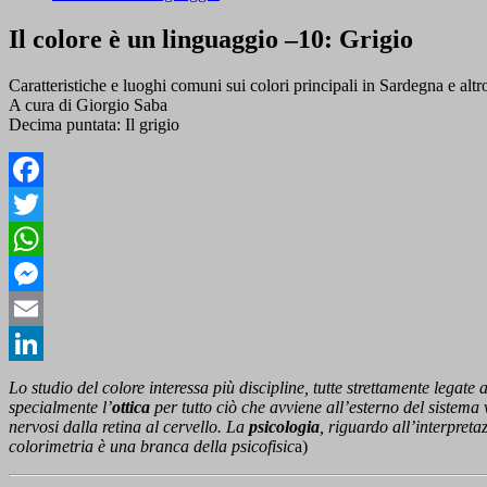
Il colore è un linguaggio –10: Grigio
Caratteristiche e luoghi comuni sui colori principali in Sardegna e altr
A cura di Giorgio Saba
Decima puntata: Il grigio
Facebook
Twitter
WhatsApp
Messenger
Email
LinkedIn
Lo studio del colore interessa più discipline, tutte strettamente legat
specialmente l’
ottica
per tutto ciò che avviene all’esterno del sistema 
nervosi dalla retina al cervello. La
psicologia
, riguardo all’interpreta
colorimetria è una branca della psicofisic
a)