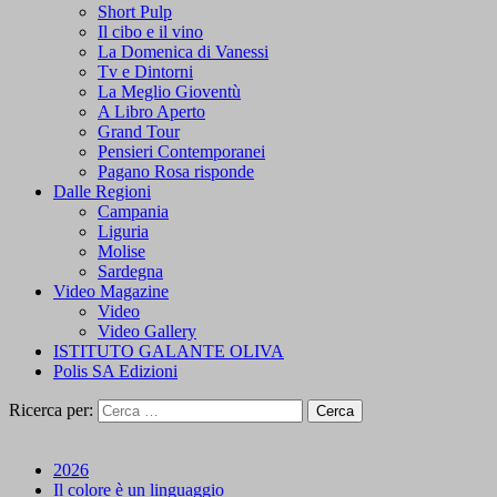
Short Pulp
Il cibo e il vino
La Domenica di Vanessi
Tv e Dintorni
La Meglio Gioventù
A Libro Aperto
Grand Tour
Pensieri Contemporanei
Pagano Rosa risponde
Dalle Regioni
Campania
Liguria
Molise
Sardegna
Video Magazine
Video
Video Gallery
ISTITUTO GALANTE OLIVA
Polis SA Edizioni
Ricerca per:
2026
Il colore è un linguaggio