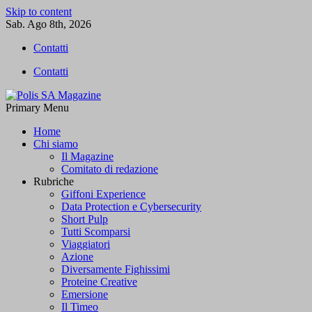
Skip to content
Sab. Ago 8th, 2026
Contatti
Contatti
Primary Menu
Polis SA Magazine
L'informazione libera
Home
Chi siamo
Il Magazine
Comitato di redazione
Rubriche
Giffoni Experience
Data Protection e Cybersecurity
Short Pulp
Tutti Scomparsi
Viaggiatori
Azione
Diversamente Fighissimi
Proteine Creative
Emersione
Il Timeo