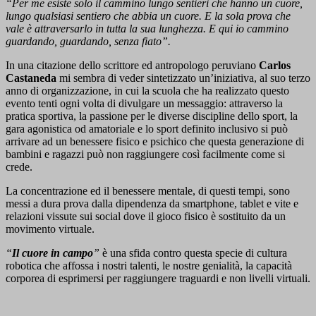
“Per me esiste solo il cammino lungo sentieri che hanno un cuore,
lungo qualsiasi sentiero che abbia un cuore. E la sola prova che
vale è attraversarlo in tutta la sua lunghezza. E qui io cammino
guardando, guardando, senza fiato”.
In una citazione dello scrittore ed antropologo peruviano
Carlos
Castaneda
mi sembra di veder sintetizzato un’iniziativa, al suo terzo
anno di organizzazione, in cui la scuola che ha realizzato questo
evento tenti ogni volta di divulgare un messaggio: attraverso la
pratica sportiva, la passione per le diverse discipline dello sport, la
gara agonistica od amatoriale e lo sport definito inclusivo si può
arrivare ad un benessere fisico e psichico che questa generazione di
bambini e ragazzi può non raggiungere così facilmente come si
crede.
La concentrazione ed il benessere mentale, di questi tempi, sono
messi a dura prova dalla dipendenza da smartphone, tablet e vite e
relazioni vissute sui social dove il gioco fisico è sostituito da un
movimento virtuale.
“
Il cuore in campo
”
è una sfida contro questa specie di cultura
robotica che affossa i nostri talenti, le nostre genialità, la capacità
corporea di esprimersi per raggiungere traguardi e non livelli virtuali.