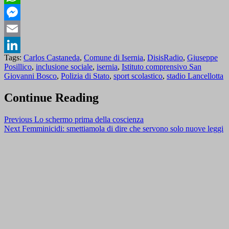
WhatsApp
Messenger
Email
Tags:
Carlos Castaneda
,
Comune di Isernia
,
DisisRadio
,
Giuseppe
LinkedIn
Posillico
,
inclusione sociale
,
isernia
,
Istituto comprensivo San
Giovanni Bosco
,
Polizia di Stato
,
sport scolastico
,
stadio Lancellotta
Continue Reading
Previous
Lo schermo prima della coscienza
Next
Femminicidi: smettiamola di dire che servono solo nuove leggi