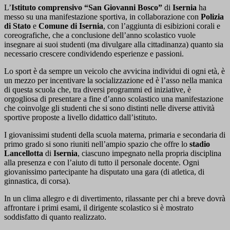
L’
Istituto comprensivo “San Giovanni Bosco”
di
Isernia
ha
messo su una manifestazione sportiva, in collaborazione con
Polizia
di Stato
e
Comune di Isernia
, con l’aggiunta di esibizioni corali e
coreografiche, che a conclusione dell’anno scolastico vuole
insegnare ai suoi studenti (ma divulgare alla cittadinanza) quanto sia
necessario crescere condividendo esperienze e passioni.
Lo sport è da sempre un veicolo che avvicina individui di ogni età, è
un mezzo per incentivare la socializzazione ed è l’asso nella manica
di questa scuola che, tra diversi programmi ed iniziative, è
orgogliosa di presentare a fine d’anno scolastico una manifestazione
che coinvolge gli studenti che si sono distinti nelle diverse attività
sportive proposte a livello didattico dall’istituto.
I giovanissimi studenti della scuola materna, primaria e secondaria di
primo grado si sono riuniti nell’ampio spazio che offre lo
stadio
Lancellotta
di
Isernia
, ciascuno impegnato nella propria disciplina
alla presenza e con l’aiuto di tutto il personale docente. Ogni
giovanissimo partecipante ha disputato una gara (di atletica, di
ginnastica, di corsa).
In un clima allegro e di divertimento, rilassante per chi a breve dovrà
affrontare i primi esami, il dirigente scolastico si è mostrato
soddisfatto di quanto realizzato.