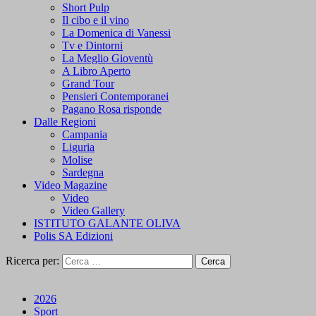
Short Pulp
Il cibo e il vino
La Domenica di Vanessi
Tv e Dintorni
La Meglio Gioventù
A Libro Aperto
Grand Tour
Pensieri Contemporanei
Pagano Rosa risponde
Dalle Regioni
Campania
Liguria
Molise
Sardegna
Video Magazine
Video
Video Gallery
ISTITUTO GALANTE OLIVA
Polis SA Edizioni
Ricerca per:
2026
Sport