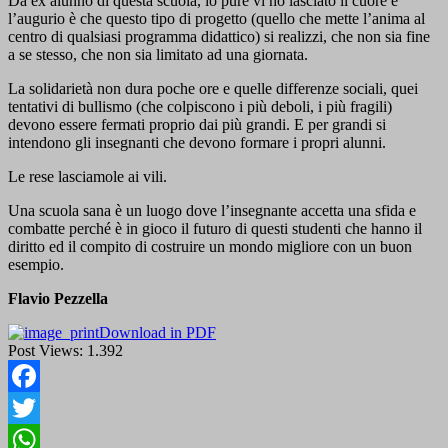
Da ex alunno di questa scuola, io pure vi ho lasciato il cuore e
l’augurio è che questo tipo di progetto (quello che mette l’anima al
centro di qualsiasi programma didattico) si realizzi, che non sia fine
a se stesso, che non sia limitato ad una giornata.
La solidarietà non dura poche ore e quelle differenze sociali, quei
tentativi di bullismo (che colpiscono i più deboli, i più fragili)
devono essere fermati proprio dai più grandi. E per grandi si
intendono gli insegnanti che devono formare i propri alunni.
Le rese lasciamole ai vili.
Una scuola sana è un luogo dove l’insegnante accetta una sfida e
combatte perché è in gioco il futuro di questi studenti che hanno il
diritto ed il compito di costruire un mondo migliore con un buon
esempio.
Flavio Pezzella
Download in PDF
Post Views:
1.392
Facebook
Twitter