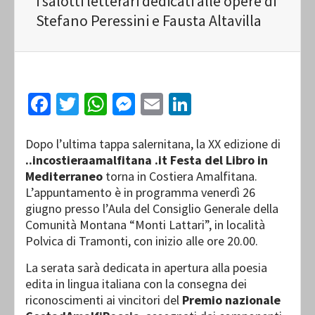
i salotti letterari dedicati alle opere di
Stefano Peressini e Fausta Altavilla
Facebook
Twitter
WhatsApp
Messenger
Email
LinkedIn
Dopo l’ultima tappa salernitana, la XX edizione di
..incostieraamalfitana .it Festa del Libro in
Mediterraneo
torna in Costiera Amalfitana.
L’appuntamento è in programma venerdì 26
giugno presso l’Aula del Consiglio Generale della
Comunità Montana “Monti Lattari”, in località
Polvica di Tramonti, con inizio alle ore 20.00.
La serata sarà dedicata in apertura alla poesia
edita in lingua italiana con la consegna dei
riconoscimenti ai vincitori del
Premio nazionale