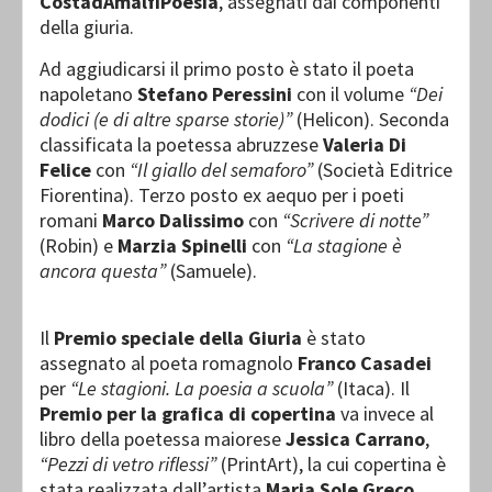
CostadAmalfiPoesia
, assegnati dai componenti
della giuria.
Ad aggiudicarsi il primo posto è stato il poeta
napoletano
Stefano Peressini
con il volume
“Dei
dodici (e di altre sparse storie)”
(Helicon). Seconda
classificata la poetessa abruzzese
Valeria Di
Felice
con
“Il giallo del semaforo”
(Società Editrice
Fiorentina). Terzo posto ex aequo per i poeti
romani
Marco Dalissimo
con
“Scrivere di notte”
(Robin) e
Marzia Spinelli
con
“La stagione è
ancora questa”
(Samuele).
Il
Premio speciale della Giuria
è stato
assegnato al poeta romagnolo
Franco Casadei
per
“Le stagioni. La poesia a scuola”
(Itaca). Il
Premio per la grafica di copertina
va invece al
libro della poetessa maiorese
Jessica Carrano
,
“Pezzi di vetro riflessi”
(PrintArt), la cui copertina è
stata realizzata dall’artista
Maria Sole Greco
.