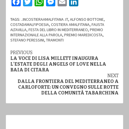
Facebook
Twitter
WhatsApp
Messenger
Email
LinkedIn
TAGS:
..INCOSTIERAAMALFITANA .IT
,
ALFONSO BOTTONE
,
COSTADAMALFIPOESIA
,
COSTIERA AMALFITANA
,
FAUSTA
ALTAVILLA
,
FESTA DEL LIBRO IN MEDITERRANEO
,
PREMIO
INTERNAZIONALE ALLA PAROLA
,
PREMIO MAREDICOSTA
,
STEFANO PERESSINI
,
TRAMONTI
Continue
PREVIOUS
LA VOCE DI LISA MILLETT INAUGURA
Reading
L’ESTATE DEGLI ANGELS OF LOVE NELLA
BAIA DI CITARA
NEXT
DALLA FRONTIERA DEL MEDITERRANEO A
CARLOFORTE: UN CONVEGNO SULLE ROTTE
DELLA COMUNITÀ TABARCHINA