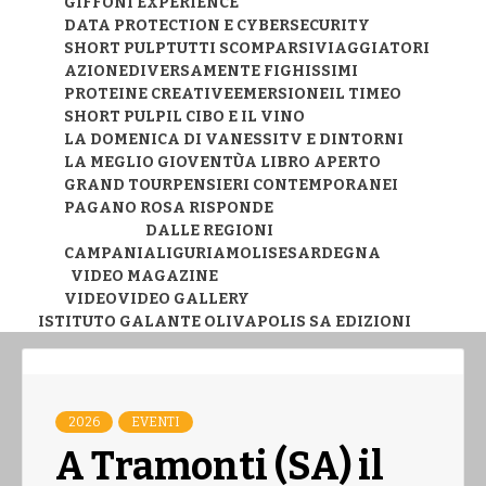
GIFFONI EXPERIENCE
DATA PROTECTION E CYBERSECURITY
SHORT PULP
TUTTI SCOMPARSI
VIAGGIATORI
AZIONE
DIVERSAMENTE FIGHISSIMI
PROTEINE CREATIVE
EMERSIONE
IL TIMEO
SHORT PULP
IL CIBO E IL VINO
LA DOMENICA DI VANESSI
TV E DINTORNI
LA MEGLIO GIOVENTÙ
A LIBRO APERTO
GRAND TOUR
PENSIERI CONTEMPORANEI
PAGANO ROSA RISPONDE
DALLE REGIONI
CAMPANIA
LIGURIA
MOLISE
SARDEGNA
VIDEO MAGAZINE
VIDEO
VIDEO GALLERY
ISTITUTO GALANTE OLIVA
POLIS SA EDIZIONI
2026
EVENTI
A Tramonti (SA) il