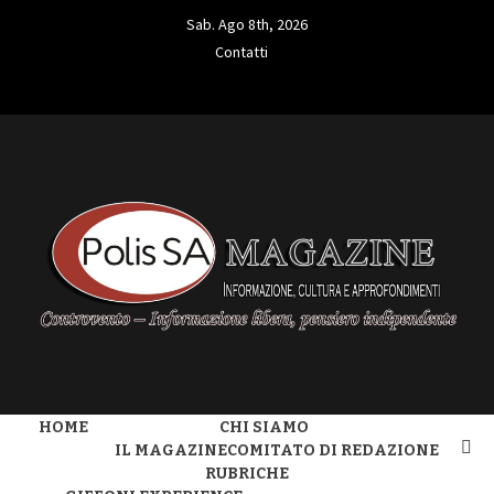
Skip
Sab. Ago 8th, 2026
to
Contatti
content
Contatti
L'INFORMAZIONE LIBERA
POLIS SA
HOME
CHI SIAMO
MAGAZINE
IL MAGAZINE
COMITATO DI REDAZIONE
RUBRICHE