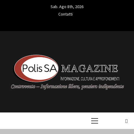
Skip
Sab. Ago 8th, 2026
to
Contatti
content
Contatti
L'INFORMAZIONE LIBERA
POLIS SA
Primary
MAGAZINE
Menu