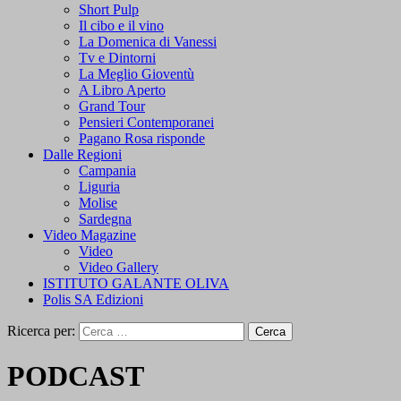
Short Pulp
Il cibo e il vino
La Domenica di Vanessi
Tv e Dintorni
La Meglio Gioventù
A Libro Aperto
Grand Tour
Pensieri Contemporanei
Pagano Rosa risponde
Dalle Regioni
Campania
Liguria
Molise
Sardegna
Video Magazine
Video
Video Gallery
ISTITUTO GALANTE OLIVA
Polis SA Edizioni
Ricerca per:
PODCAST