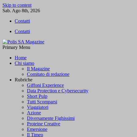
Skip to content
Sab. Ago 8th, 2026
Contatti
Contatti
Primary Menu
Polis SA Magazine
L'informazione libera
Home
Chi siamo
Il Magazine
Comitato di redazione
Rubriche
Giffoni Experience
Data Protection e Cybersecurity
Short Pulp
Tutti Scomparsi
Viaggiatori
Azione
Diversamente Fighissimi
Proteine Creative
Emersione
Il Timeo