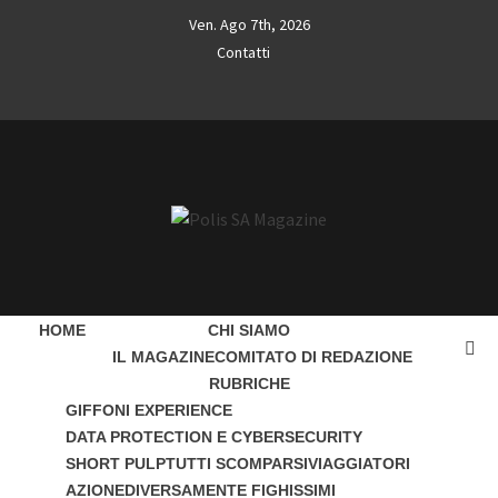
Skip
Ven. Ago 7th, 2026
to
Contatti
content
Contatti
POLIS SA
L'INFORMAZIONE LIBERA
MAGAZINE
HOME
CHI SIAMO
IL MAGAZINE
COMITATO DI REDAZIONE
RUBRICHE
GIFFONI EXPERIENCE
DATA PROTECTION E CYBERSECURITY
SHORT PULP
TUTTI SCOMPARSI
VIAGGIATORI
AZIONE
DIVERSAMENTE FIGHISSIMI