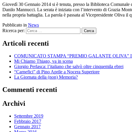
Giovedì 30 Gennaio 2014 si è tenuta, presso la Biblioteca Comunale di 
Danilo Mannucci. La serata è iniziata con l’intervento di Grazia Mont
nella propria battaglia. La parola è passata al Vicepresidente Oliva il 
Pubblicato in
News
Ricerca per:
Articoli recenti
COMUNICATO STAMPA “PREMIO GALANTE OLIVA” I
Mi Chiamo Thiago, va in scena
Giorgio Perlasca: l’italiano che salvò oltre cinquemila ebrei
“Carnefici” di Pino Aprile a Nocera Superiore
La Giornata della (non) Memoria?
Commenti recenti
Archivi
Settembre 2019
Febbraio 2017
Gennaio 2017
Marzo 2016