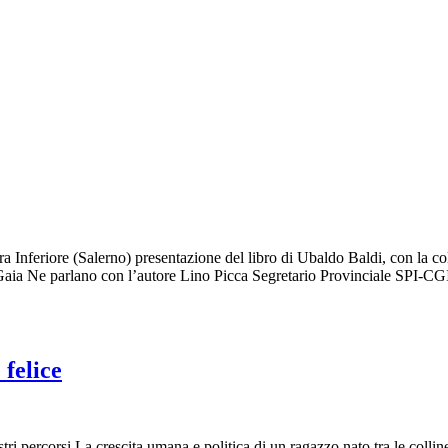
a Inferiore (Salerno) presentazione del libro di Ubaldo Baldi, con la
Gaia Ne parlano con l’autore Lino Picca Segretario Provinciale SPI-CGI
 felice
stri percorsi La crescita umana e politica di un ragazzo nato tra le collin