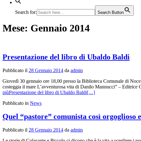
Search for:
Search Button
Mese:
Gennaio 2014
Presentazione del libro di Ubaldo Baldi
Pubblicato il
28 Gennaio 2014
da
admin
Giovedì 30 gennaio ore 18,00 presso la Biblioteca Comunale di Nocer
costeggia il mare L’avventurosa vita di Danilo Mannucci” – Editrice 
piùPresentazione del libro di Ubaldo Baldi
[…]
Pubblicato in
News
Quel “pastore” comunista così orgoglioso e
Pubblicato il
28 Gennaio 2014
da
admin
Le storie di Colasante e Piccolo ci dicono che è la vita a scegliere i no