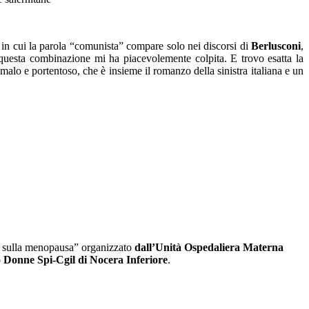
po in cui la parola “comunista” compare solo nei discorsi di
Berlusconi
,
 questa combinazione mi ha piacevolemente colpita. E trovo esatta la
omalo e portentoso, che è insieme il romanzo della sinistra italiana e un
so sulla menopausa” organizzato
dall’Unità Ospedaliera Materna
to Donne Spi-Cgil di Nocera Inferiore
.