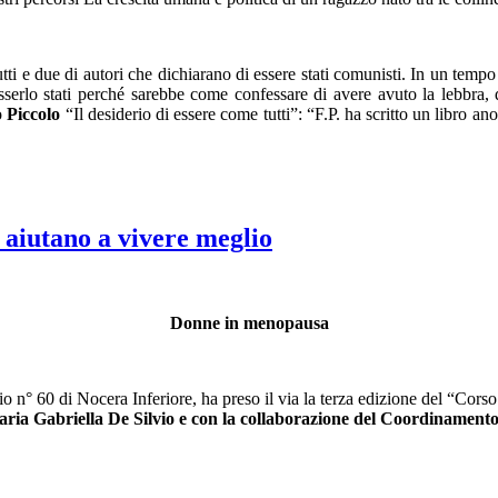
utti e due di autori che dichiarano di essere stati comunisti. In un tem
sserlo stati perché sarebbe come confessare di avere avuto la lebbra,
co
Piccolo
“Il desiderio di essere come tutti”: “F.P. ha scritto un libro an
aiutano a vivere meglio
Donne in menopausa
io n° 60 di Nocera Inferiore, ha preso il via la terza edizione del “Cor
a Maria Gabriella De Silvio e con la collaborazione del Coordinamen