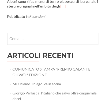
Alcuni sono rifacimenti di tesi o elaborati di laurea, altri
Leggi
stesure originali nell’ambito degli
[…]
di
più“Psicologia
Pubblicato in
Recensioni
Ingenua”
di
Mario
Mastropaolo
Ricerca
per:
ARTICOLI RECENTI
COMUNICATO STAMPA “PREMIO GALANTE
OLIVA” I° EDIZIONE
Mi Chiamo Thiago, va in scena
Giorgio Perlasca: l’italiano che salvò oltre cinquemila
ebrei