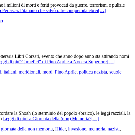
 milioni di morti e feriti provocati da guerre, terrorismi e pulizie
Perlasca: l’italiano che salvò oltre cinquemila ebrei
[…]
mo
etteraria Libri Corsari, evento che anno dopo anno sta attirando nomi
ggi di più“Carnefici” di Pino Aprile a Nocera Superiore
[…]
i
,
italiani
,
meridionali
,
morti
,
Pino Aprile
,
politica nazista
,
scuole
,
rdare la Shoah (lo sterminio del popolo ebraico), le leggi razziali, la
ro
Leggi di piùLa Giornata della (non) Memoria?
[…]
,
giornata della non memoria
,
Hitler
,
invasione
,
memoria
,
nazisti
,