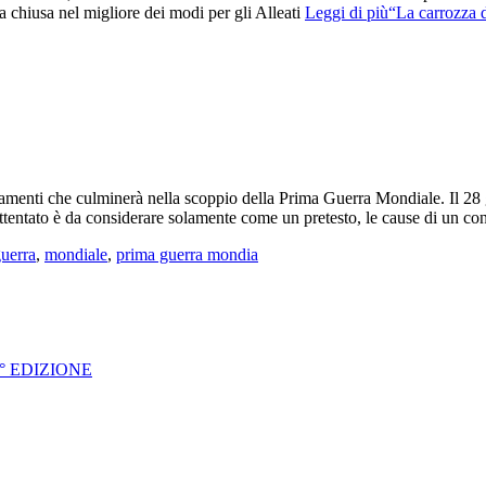
 chiusa nel migliore dei modi per gli Alleati
Leggi di più“La carrozza d
mamenti che culminerà nella scoppio della Prima Guerra Mondiale. Il 28 
ttentato è da considerare solamente come un pretesto, le cause di un con
uerra
,
mondiale
,
prima guerra mondia
° EDIZIONE