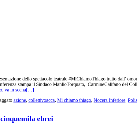
presentazione dello spettacolo teatrale #MiChiamoThiago tratto dall’ o
 conferenza stampa il Sindaco ManlioTorquato, CarmineCalifano del Colle
, va in scena
[…]
aggato
azione
,
collettivoacca
,
Mi chiamo thiago
,
Nocera Inferiore
,
Poli
e cinquemila ebrei