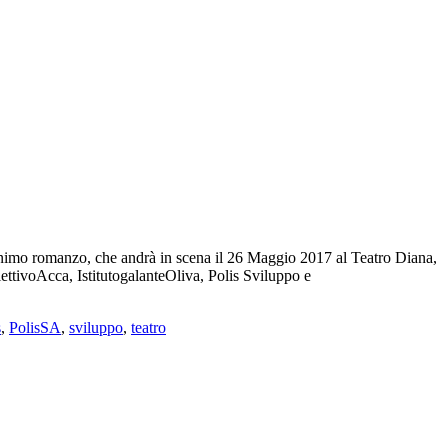
monimo romanzo, che andrà in scena il 26 Maggio 2017 al Teatro Diana,
ttivoAcca, IstitutogalanteOliva, Polis Sviluppo e
s
,
PolisSA
,
sviluppo
,
teatro