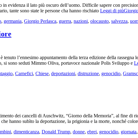
 evidenza il lato più oscuro dell’uomo. Difficile sapere con precisione i
ario, tante sono state le persone cha hanno rischiato
Leggi di piùGiorgio 
o
,
germania
,
Giorgio Perlasca
,
guerra
,
nazioni
,
olocausto
,
salvezza
,
uo
iore
si è tenuto l’ennesimo appuntamento della terza edizione della rassegna l
ico, si sono seduti Mimmo Oliva, portavoce nazionale Polis Sviluppo e
Le
ntaggio
,
Carnefici
,
Chiese
,
deportazioni
,
distruzione
,
genocidio
,
Gramsc
imento dei cancelli di Auschwitz, “Giorno della Memoria”, al fine di rico
iani che hanno subìto la deportazione, la prigionia e la morte, nonché colo
mbini
,
dimenticanza
,
Donald Trump
,
donne
,
ebrei
,
genocidio
,
giornata