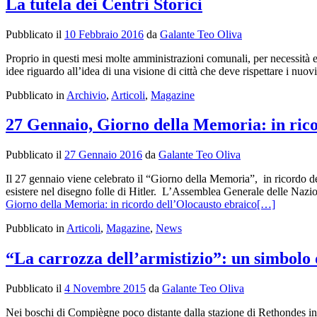
La tutela dei Centri Storici
Pubblicato il
10 Febbraio 2016
da
Galante Teo Oliva
Proprio in questi mesi molte amministrazioni comunali, per necessità e 
idee riguardo all’idea di una visione di città che deve rispettare i nuov
Pubblicato in
Archivio
,
Articoli
,
Magazine
27 Gennaio, Giorno della Memoria: in rico
Pubblicato il
27 Gennaio 2016
da
Galante Teo Oliva
Il 27 gennaio viene celebrato il “Giorno della Memoria”, in ricordo de
esistere nel disegno folle di Hitler. L’Assemblea Generale delle Nazio
Giorno della Memoria: in ricordo dell’Olocausto ebraico
[…]
Pubblicato in
Articoli
,
Magazine
,
News
“La carrozza dell’armistizio”: un simbolo 
Pubblicato il
4 Novembre 2015
da
Galante Teo Oliva
Nei boschi di Compiègne poco distante dalla stazione di Rethondes in P