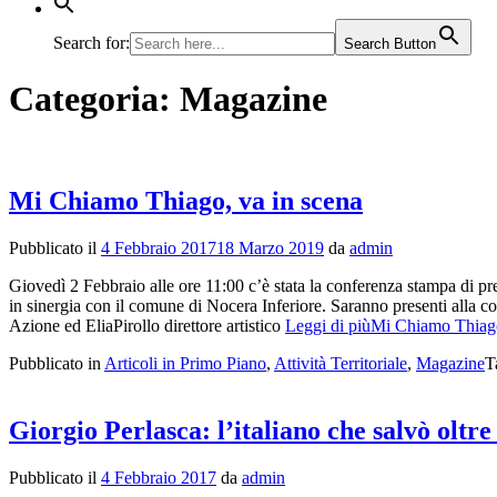
Search for:
Search Button
Categoria:
Magazine
Mi Chiamo Thiago, va in scena
Pubblicato il
4 Febbraio 2017
18 Marzo 2019
da
admin
Giovedì 2 Febbraio alle ore 11:00 c’è stata la conferenza stampa di 
in sinergia con il comune di Nocera Inferiore. Saranno presenti alla
Azione ed EliaPirollo direttore artistico
Leggi di piùMi Chiamo Thiago
Pubblicato in
Articoli in Primo Piano
,
Attività Territoriale
,
Magazine
T
Giorgio Perlasca: l’italiano che salvò oltr
Pubblicato il
4 Febbraio 2017
da
admin