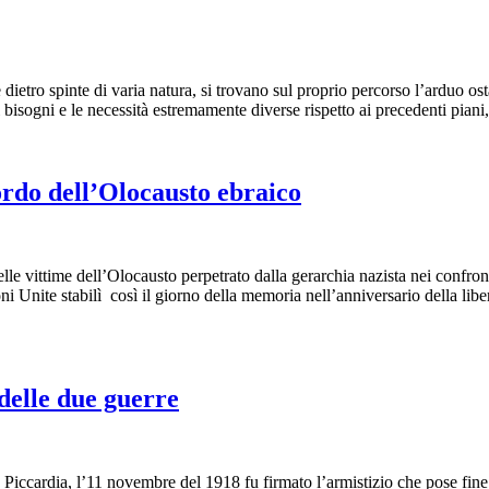
dietro spinte di varia natura, si trovano sul proprio percorso l’arduo o
i bisogni e le necessità estremamente diverse rispetto ai precedenti piani
rdo dell’Olocausto ebraico
lle vittime dell’Olocausto perpetrato dalla gerarchia nazista nei confron
ni Unite stabilì così il giorno della memoria nell’anniversario della l
delle due guerre
iccardia, l’11 novembre del 1918 fu firmato l’armistizio che pose fine a