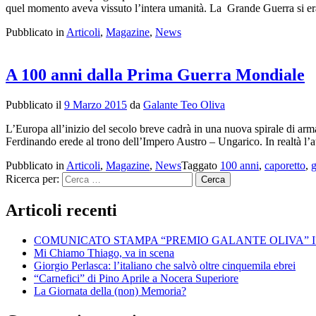
quel momento aveva vissuto l’intera umanità. La Grande Guerra si era
Pubblicato in
Articoli
,
Magazine
,
News
A 100 anni dalla Prima Guerra Mondiale
Pubblicato il
9 Marzo 2015
da
Galante Teo Oliva
L’Europa all’inizio del secolo breve cadrà in una nuova spirale di ar
Ferdinando erede al trono dell’Impero Austro – Ungarico. In realtà l’a
Pubblicato in
Articoli
,
Magazine
,
News
Taggato
100 anni
,
caporetto
,
g
Ricerca per:
Articoli recenti
COMUNICATO STAMPA “PREMIO GALANTE OLIVA” I
Mi Chiamo Thiago, va in scena
Giorgio Perlasca: l’italiano che salvò oltre cinquemila ebrei
“Carnefici” di Pino Aprile a Nocera Superiore
La Giornata della (non) Memoria?