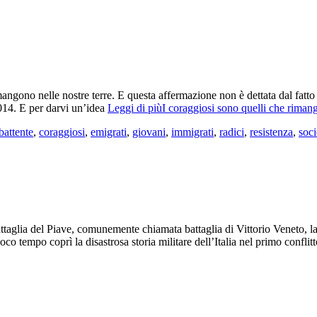
gono nelle nostre terre. E questa affermazione non è dettata dal fatto che
2014. E per darvi un’idea
Leggi di piùI coraggiosi sono quelli che rima
attente
,
coraggiosi
,
emigrati
,
giovani
,
immigrati
,
radici
,
resistenza
,
soci
ttaglia del Piave, comunemente chiamata battaglia di Vittorio Veneto, la 
 poco tempo coprì la disastrosa storia militare dell’Italia nel primo confl