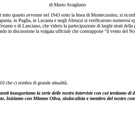
di Mario Avagliano
 tutto quanto avvenne nel 1943 sotto la linea di Montecassino, si ricorda
nia, in Puglia, in Lucania e negli Abruzzi si verificarono numerosi epis
di Teramo e di Lanciano, che videro la partecipazione di larghi strati del
ndo in discussione la vulgata ufficiale che contrappone “il vento del 
0 che ci sembra di grande attualità.
i inauguriamo la serie delle nostre interviste con cui tentiamo di da
nto. Iniziamo con Mimmo Oliva, sindacalista e membro del nostro comita