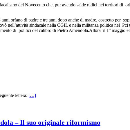
dacalismo del Novecento che, pur avendo salde radici nei territori di ori
nni orfano di padre e tre anni dopo anche di madre, costretto per sopra
ovò nell’attività sindacale nella CGIL e nella militanza politica nel Pc
mento di politici del calibro di Pietro Amendola.Allora il 1° maggio er
eguente lettera:
[…]
dola – Il suo originale riformismo