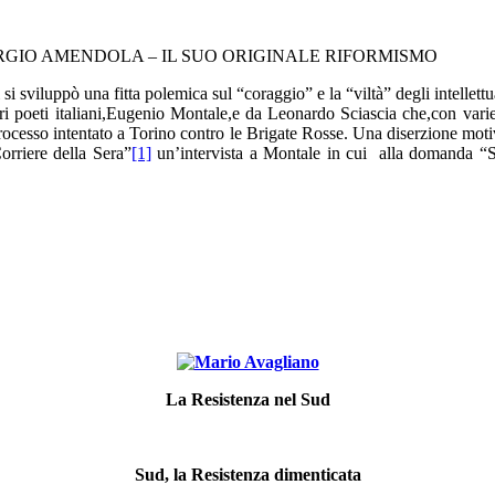
RGIO AMENDOLA – IL SUO ORIGINALE RIFORMISMO
i sviluppò una fitta polemica sul “coraggio” e la “viltà” degli intellettua
ri poeti italiani,Eugenio Montale,e da Leonardo Sciascia che,con vari
processo intentato a Torino contro le Brigate Rosse. Una diserzione moti
orriere della Sera”
[1]
un’intervista a Montale in cui alla domanda “Se 
La Resistenza
nel Sud
Sud, la Resistenza dimenticata