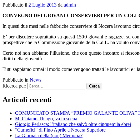
Pubblicato il
2 Luglio 2013
da
admin
CONVEGNO DEI GIOVANI CONSERVIERI PER UN COLLO
In questi due mesi nelle fabbriche conserviere di Nocera lavorano circa
E’ per discutere soprattutto su questi 1500 giovani e ragazze, su come 
prospettive che la Commissione giovanile della C.d.L. ha voluto con
Certo noi non abbiamo l’illusione, che con questo incontro si riesco
diritti della gioventù.
Tutti sappiamo ormai il modo come vengono trattati le lavoratrici e i la
Pubblicato in
News
Ricerca per:
Articoli recenti
COMUNICATO STAMPA “PREMIO GALANTE OLIVA” I
Mi Chiamo Thiago, va in scena
Giorgio Perlasca: l’italiano che salvò oltre cinquemila ebrei
“Carnefici” di Pino Aprile a Nocera Superiore
La Giornata della (non) Memoria?