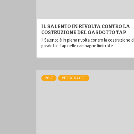
IL SALENTO IN RIVOLTA CONTRO LA
COSTRUZIONE DEL GASDOTTO TAP
Il Salento è in piena rivolta contro la costruzione d
gasdotto Tap nelle campagne limitrofe
2017
PERSONAGGI