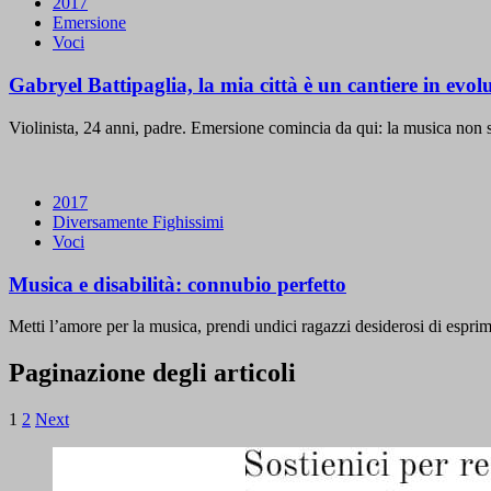
2017
Emersione
Voci
Gabryel Battipaglia, la mia città è un cantiere in evol
Violinista, 24 anni, padre. Emersione comincia da qui: la musica non s
2017
Diversamente Fighissimi
Voci
Musica e disabilità: connubio perfetto
Metti l’amore per la musica, prendi undici ragazzi desiderosi di espri
Paginazione degli articoli
1
2
Next