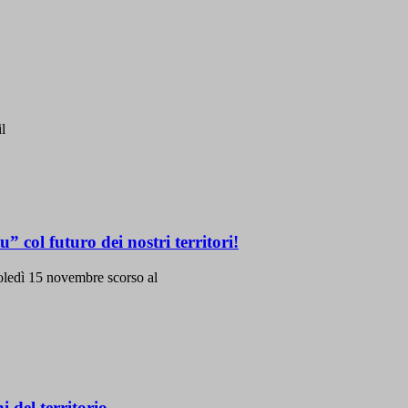
il
” col futuro dei nostri territori!
coledì 15 novembre scorso al
i del territorio