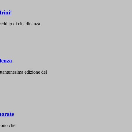
drini!
eddito di cittadinanza.
olenza
ettantunesima edizione del
morate
icono che