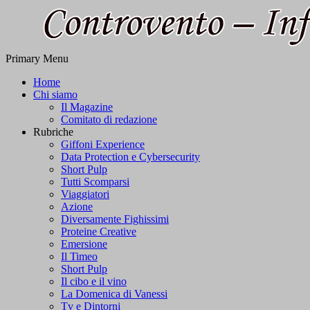
Primary Menu
Informazioni e Approfondamenti
L'informazione libera
Home
Chi siamo
Il Magazine
Comitato di redazione
Rubriche
Giffoni Experience
Data Protection e Cybersecurity
Short Pulp
Tutti Scomparsi
Viaggiatori
Azione
Diversamente Fighissimi
Proteine Creative
Emersione
Il Timeo
Short Pulp
Il cibo e il vino
La Domenica di Vanessi
Tv e Dintorni