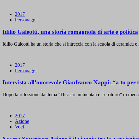
2017
Personaggi
Idilio Galeotti, una storia romagnola di arte e politica
Idilio Galeotti ha un storia che si intreccia con la scuola di ceramica e 
2017
Personaggi
Intervista all’onorevole Gianfranco Nappi: “a tu per tu
Dopo la riflessione dal tema “Disastri ambientali e Territorio” di mer
2017
Azione
Voci
Nocera Superiore: Azione è il viaggio tra le associazion