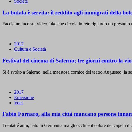
Società
La bufala è servita: il reddito agli immigrati della bol
Facciamo luce sul video fake che circola in rete riguardo un presunto r
2017
Cultura e Società
Festival del cinema di Salerno; tre giorni contro la vi
Si è svolto a Salerno, nella maestosa cornice del teatro Augusteo, la s
2017
Emersione
Voci
Fabio Fornaro, alla mia città mancano persone inna
Trentatré anni, nato in Germania ma gli occhi e il colore dei capelli d