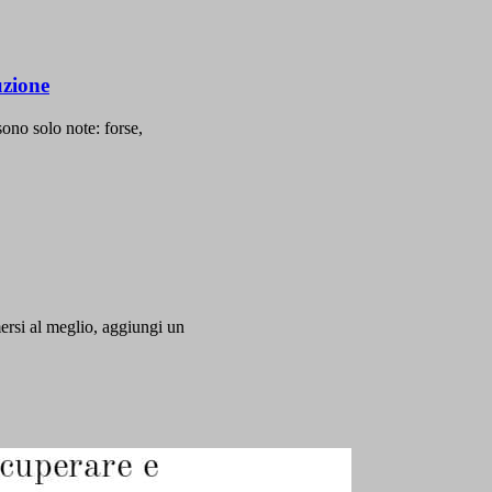
uzione
ono solo note: forse,
mersi al meglio, aggiungi un