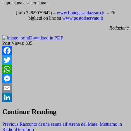
napoletana e salernitana.
(Info 328/9079642) –
www.bottegasanlazzaro.it
– Fb
biglietti on line su
www.postoriservato.it
Redazione
Download in PDF
Post Views:
335
Facebook
Twitter
WhatsApp
Messenger
Email
LinkedIn
Continue Reading
Previous
Racconto di una serata all’Arena del Mare: Mettiamo in
Radio il territorio