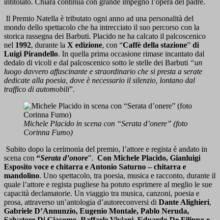
intitolato. Chiara continua con grande impegno l’opera del padre.
Il Premio Natella è tributato ogni anno ad una personalità del
mondo dello spettacolo che ha intrecciato il suo percorso con la
storica rassegna dei Barbuti. Placido ne ha calcato il palcoscenico
nel
1992
, durante la
X edizione
, con “
Caffè della stazione
”
di
Luigi Pirandello
. In quella prima occasione rimase incantato dal
dedalo di vicoli e dal palcoscenico sotto le stelle dei Barbuti
“un
luogo davvero affascinante e straordinario che si presta a serate
dedicate alla poesia, dove è necessario il silenzio, lontano dal
traffico di automobili
”.
Michele Placido in scena con “Serata d’onere” (foto
Corinna Fumo)
Subito dopo la cerimonia del premio, l’attore e regista è andato in
scena con
“
Serata d’onore
”.
Con Michele Placido, Gianluigi
Esposito voce e chitarra e Antonio Saturno – chitarra e
mandolino
. Uno spettacolo, tra poesia, musica e racconto, durante il
quale l’attore e regista pugliese ha potuto esprimere al meglio le sue
capacità declamatorie. Un viaggio tra musica, canzoni, poesia e
prosa, attraverso un’antologia d’autoreconversi di
Dante Alighieri
,
Gabriele D’Annunzio, Eugenio Montale, Pablo Neruda,
Salvatore Di Giacomo, Raffaele Viviani, Eduardo De Filippo e