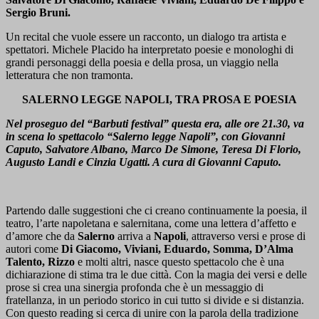
Sergio Bruni.
Un recital che vuole essere un racconto, un dialogo tra artista e
spettatori. Michele Placido ha interpretato poesie e monologhi di
grandi personaggi della poesia e della prosa, un viaggio nella
letteratura che non tramonta.
SALERNO LEGGE NAPOLI, TRA PROSA E POESIA
Nel proseguo del “Barbuti festival” questa era, alle ore 21.30, va
in scena lo spettacolo “Salerno legge Napoli”, con Giovanni
Caputo, Salvatore Albano, Marco De Simone, Teresa Di Florio,
Augusto Landi e Cinzia Ugatti. A cura di Giovanni Caputo.
Partendo dalle suggestioni che ci creano continuamente la poesia, il
teatro, l’arte napoletana e salernitana, come una lettera d’affetto e
d’amore che da
Salerno
arriva a
Napoli
, attraverso versi e prose di
autori come
Di Giacomo, Viviani, Eduardo, Somma, D’Alma
Talento, Rizzo
e molti altri, nasce questo spettacolo che è una
dichiarazione di stima tra le due città. Con la magia dei versi e delle
prose si crea una sinergia profonda che è un messaggio di
fratellanza, in un periodo storico in cui tutto si divide e si distanzia.
Con questo reading si cerca di unire con la parola della tradizione