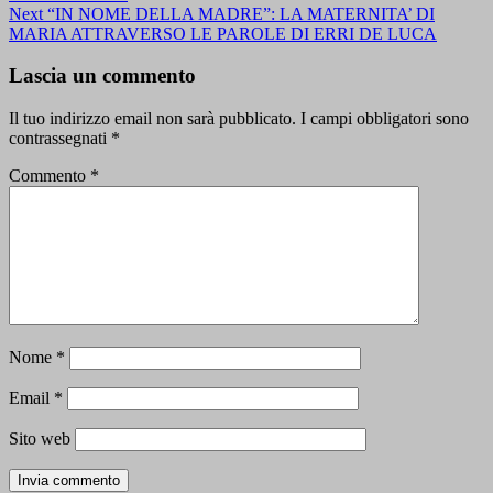
Next
“IN NOME DELLA MADRE”: LA MATERNITA’ DI
MARIA ATTRAVERSO LE PAROLE DI ERRI DE LUCA
Lascia un commento
Il tuo indirizzo email non sarà pubblicato.
I campi obbligatori sono
contrassegnati
*
Commento
*
Nome
*
Email
*
Sito web