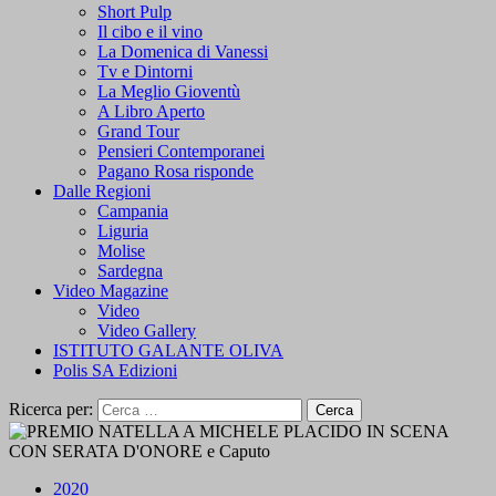
Short Pulp
Il cibo e il vino
La Domenica di Vanessi
Tv e Dintorni
La Meglio Gioventù
A Libro Aperto
Grand Tour
Pensieri Contemporanei
Pagano Rosa risponde
Dalle Regioni
Campania
Liguria
Molise
Sardegna
Video Magazine
Video
Video Gallery
ISTITUTO GALANTE OLIVA
Polis SA Edizioni
Ricerca per:
2020