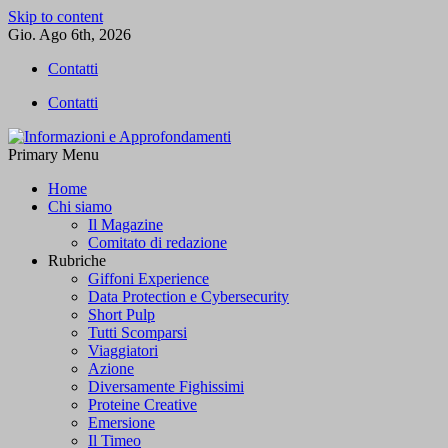
Skip to content
Gio. Ago 6th, 2026
Contatti
Contatti
Primary Menu
Informazioni e Approfondamenti
L'informazione libera
Home
Chi siamo
Il Magazine
Comitato di redazione
Rubriche
Giffoni Experience
Data Protection e Cybersecurity
Short Pulp
Tutti Scomparsi
Viaggiatori
Azione
Diversamente Fighissimi
Proteine Creative
Emersione
Il Timeo