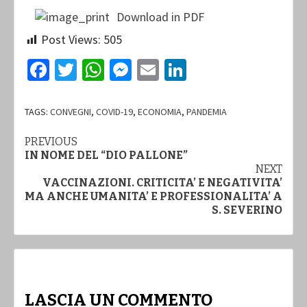
Download in PDF
Post Views:
505
Facebook
Twitter
WhatsApp
Messenger
Email
LinkedIn
TAGS:
CONVEGNI
,
COVID-19
,
ECONOMIA
,
PANDEMIA
Continue
PREVIOUS
IN NOME DEL “DIO PALLONE”
Reading
NEXT
VACCINAZIONI. CRITICITA’ E NEGATIVITA’
MA ANCHE UMANITA’ E PROFESSIONALITA’ A
S. SEVERINO
LASCIA UN COMMENTO