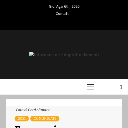
Skip
Gio. Ago 6th, 2026
to
Contatti
content
Contatti
L'INFORMAZIONE LIBERA
INFORMAZIO
Primary
APPROFONDA
Menu
Foto di Gerd Altmann
2021
COMUNICATI