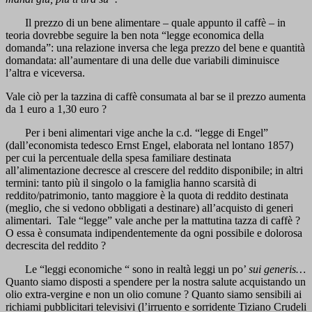
Il prezzo di un bene alimentare – quale appunto il caffè – in
teoria dovrebbe seguire la ben nota “legge economica della
domanda”: una relazione inversa che lega prezzo del bene e quantità
domandata: all’aumentare di una delle due variabili diminuisce
l’altra e viceversa.
Vale ciò per la tazzina di caffè consumata al bar se il prezzo aumenta
da 1 euro a 1,30 euro ?
Per i beni alimentari vige anche la c.d. “legge di Engel”
(dall’economista tedesco Ernst Engel, elaborata nel lontano 1857)
per cui la percentuale della spesa familiare destinata
all’alimentazione decresce al crescere del reddito disponibile; in altri
termini: tanto più il singolo o la famiglia hanno scarsità di
reddito/patrimonio, tanto maggiore è la quota di reddito destinata
(meglio, che si vedono obbligati a destinare) all’acquisto di generi
alimentari. Tale “legge” vale anche per la mattutina tazza di caffè ?
O essa è consumata indipendentemente da ogni possibile e dolorosa
decrescita del reddito ?
Le “leggi economiche “ sono in realtà leggi un po’
sui generis…
Quanto siamo disposti a spendere per la nostra salute acquistando un
olio extra-vergine e non un olio comune ? Quanto siamo sensibili ai
richiami pubblicitari televisivi (l’irruento e sorridente Tiziano Crudeli