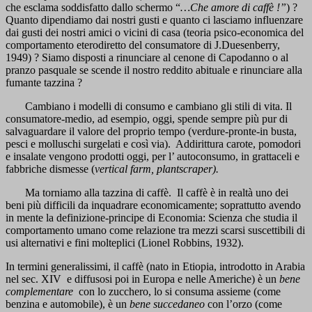
che esclama soddisfatto dallo schermo “
…Che amore di caffè !”
) ?
Quanto dipendiamo dai nostri gusti e quanto ci lasciamo influenzare
dai gusti dei nostri amici o vicini di casa (teoria psico-economica del
comportamento eterodiretto del consumatore di J.Duesenberry,
1949) ? Siamo disposti a rinunciare al cenone di Capodanno o al
pranzo pasquale se scende il nostro reddito abituale e rinunciare alla
fumante tazzina ?
Cambiano i modelli di consumo e cambiano gli stili di vita. Il
consumatore-medio, ad esempio, oggi, spende sempre più pur di
salvaguardare il valore del proprio tempo (verdure-pronte-in busta,
pesci e molluschi surgelati e così via). Addirittura carote, pomodori
e insalate vengono prodotti oggi, per l’ autoconsumo, in grattaceli e
fabbriche dismesse (
vertical farm, plantscraper).
Ma torniamo alla tazzina di caffè. Il caffè è in realtà uno dei
beni più difficili da inquadrare economicamente; soprattutto avendo
in mente la definizione-principe di Economia: Scienza che studia il
comportamento umano come relazione tra mezzi scarsi suscettibili di
usi alternativi e fini molteplici (Lionel Robbins, 1932).
In termini generalissimi, il caffè (nato in Etiopia, introdotto in Arabia
nel sec. XIV e diffusosi poi in Europa e nelle Americhe) è un
bene
complementare
con lo zucchero, lo si consuma assieme (come
benzina e automobile), è un
bene succedaneo
con l’orzo (come