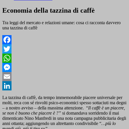
Economia della tazzina di caffè
Tra leggi del mercato e relazioni umane: cosa ci racconta davvero
una tazzina di caffè
Facebook
Twitter
WhatsApp
Messenger
Email
LinkedIn
La tazzina di caffè, da tempo immemorabile piacere universale per
molti, reca con sé risvolti psico-economici spesso sottaciuti ma degni
– a nostro avviso – della massima attenzione. “
Il caffè è un piacere,
se non è buono che piacere è ?”
si domandava sorridendo il mai
dimenticato Nino Manfredi in una nota campagna pubblicitaria degli
anni ottanta; aggiungendo un altrettanto condivisibile “
…più lo
mandi giù, più ti tira su”.