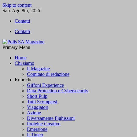
Skip to content
Sab. Ago 8th, 2026
Contatti
Contatti
Primary Menu
Polis SA Magazine
L'informazione libera
Home
Chi siamo
Il Magazine
Comitato di redazione
Rubriche
Giffoni Experience
Data Protection e Cybersecurity
Short Pulp
Tutti Scomparsi
Viaggiatori
Azione
Diversamente Fighissimi
Proteine Creative
Emersione
Il Timeo