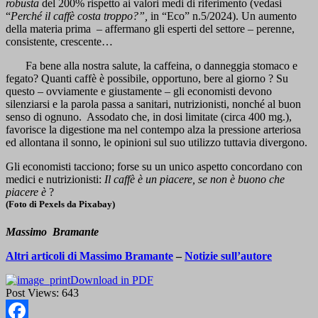
robusta
del 200% rispetto ai valori medi di riferimento (vedasi
“
Perché il caffè costa troppo?”,
in “Eco” n.5/2024). Un aumento
della materia prima – affermano gli esperti del settore – perenne,
consistente, crescente…
Fa bene alla nostra salute, la caffeina, o danneggia stomaco e
fegato? Quanti caffè è possibile, opportuno, bere al giorno ? Su
questo – ovviamente e giustamente – gli economisti devono
silenziarsi e la parola passa a sanitari, nutrizionisti, nonché al buon
senso di ognuno. Assodato che, in dosi limitate (circa 400 mg.),
favorisce la digestione ma nel contempo alza la pressione arteriosa
ed allontana il sonno, le opinioni sul suo utilizzo tuttavia divergono.
Gli economisti tacciono; forse su un unico aspetto concordano con
medici e nutrizionisti:
Il caffè è un piacere, se non è buono che
piacere è
?
(Foto di Pexels da Pixabay)
Massimo Bramante
Altri articoli di Massimo Bramante
–
Notizie sull’autore
Download in PDF
Post Views:
643