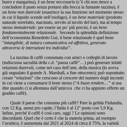
burro e margarina), è un
bene necessario
(c’è chi non riesce a
concludere il pasto senza portarsi alla bocca la fumante tazzina), è
un
bene non durevole
(esaurisce la sua funzione nel momento stesso
in cui il liquido scende nell’esofago), è un
bene materiale
(prodotto
naturale torrefatto, macinato, servito al tavolo del bar), ma al tempo
stesso
immateriale:
per essere un po’ più precisi, è un
bene
fondamentalmente relazionale.
Secondo la splendida definizione
dell’economista Benedetto Gui, il bene relazionale è quel bene
“
intangibile, di natura comunicativa ed affettiva, generato
attraverso le interazioni tra individui”.
La tazzina di caffè consumata con amici o colleghi di lavoro
(indiscussa sacralità della c.d. “pausa caffè”…) può generare infatti
relazioni durevoli, come nel caso dell’arte, della musica (lo aveva
già segnalato il grande A. Marshall, a fine ottocento); può soprattutto
creare “relazioni” che crescono al crescere del numero degli incontri
in cui viene a consumarsi il bene stesso (“
A buon rendere…”
si usa
dire quando ci si allontana dall’amico/a che ci ha appunto offerto un
gradito caffè).
Quale il paese che consuma più caffè? Pare la gelida Finlandia,
con 12 Kg. annui pro capite, l’Italia è al 12° posto con 5,9 Kg.
Infine, perché il caffè è così caro, oggi ? Le opinioni sono
discordanti. Quel che è certo è che la materia prima, ad esempio
l’
arabica,
è aumentata dal 2021 al 2024 di circa il 75%, la varietà