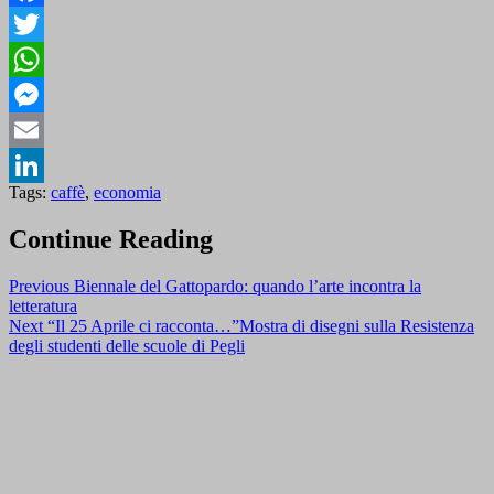
Facebook
Twitter
WhatsApp
Messenger
Email
Tags:
caffè
,
economia
LinkedIn
Continue Reading
Previous
Biennale del Gattopardo: quando l’arte incontra la
letteratura
Next
“Il 25 Aprile ci racconta…”Mostra di disegni sulla Resistenza
degli studenti delle scuole di Pegli