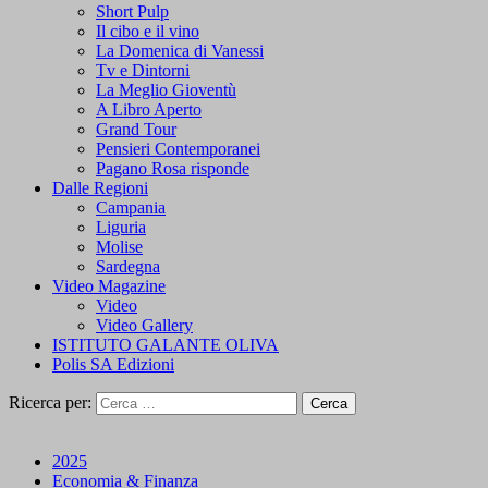
Short Pulp
Il cibo e il vino
La Domenica di Vanessi
Tv e Dintorni
La Meglio Gioventù
A Libro Aperto
Grand Tour
Pensieri Contemporanei
Pagano Rosa risponde
Dalle Regioni
Campania
Liguria
Molise
Sardegna
Video Magazine
Video
Video Gallery
ISTITUTO GALANTE OLIVA
Polis SA Edizioni
Ricerca per:
2025
Economia & Finanza