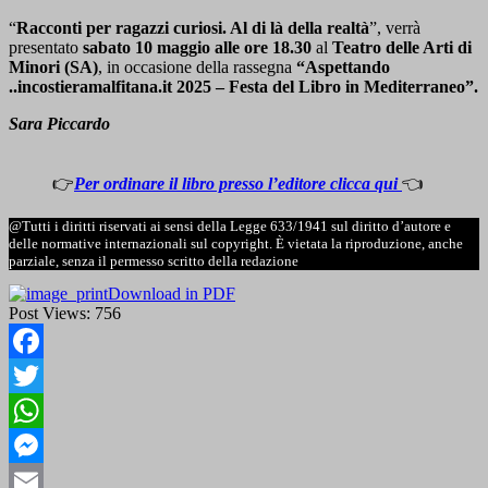
“
Racconti per ragazzi curiosi. Al di là della realtà
”, verrà
presentato
sabato 10 maggio alle ore 18.30
al
Teatro delle Arti di
Minori (SA)
, in occasione della rassegna
“Aspettando
..incostieramalfitana.it 2025 – Festa del Libro in Mediterraneo”.
Sara Piccardo
👉
Per ordinare il libro presso l’editore clicca qui
👈
@Tutti i diritti riservati ai sensi della Legge 633/1941 sul diritto d’autore e
delle normative internazionali sul copyright. È vietata la riproduzione, anche
parziale, senza il permesso scritto della redazione
Download in PDF
Post Views:
756
Facebook
Twitter
WhatsApp
Messenger