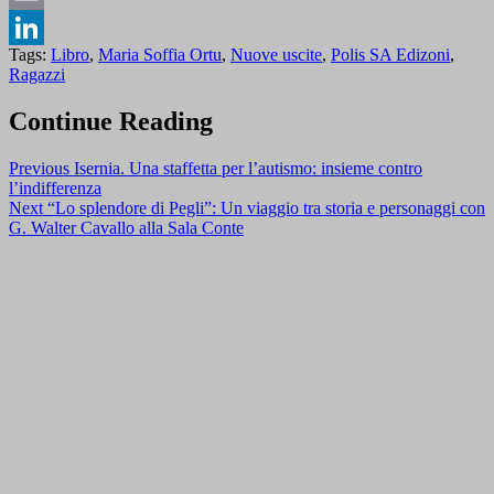
Email
Tags:
Libro
,
Maria Soffia Ortu
,
Nuove uscite
,
Polis SA Edizoni
,
LinkedIn
Ragazzi
Continue Reading
Previous
Isernia. Una staffetta per l’autismo: insieme contro
l’indifferenza
Next
“Lo splendore di Pegli”: Un viaggio tra storia e personaggi con
G. Walter Cavallo alla Sala Conte