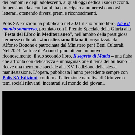
dei bambini e degli adolescenti, ai quali oggi dedica i suoi racconti.
In pensione da alcuni anni, ha partecipato a numerosi concorsi
letterari, ottenendo diversi premi e riconoscimenti.
Polis SA Edizioni ha pubblicato nel 2021 il suo primo libro,
Alì e il
mondo sommerso
, premiato con il Premio Speciale della Giuria alla
“
Festa del Libro in Mediterraneo
”, nell’ambito della prestigiosa
kermesse culturale .
..incostieraamalfitana.it
, organizzata da
Alfonso Bottone e patrocinata dal Ministero per i Beni Culturali.
Nel 2023 l’autrice di Ariano Irpino ottiene un nuovo
riconoscimento: il suo secondo libro,
Il segreto di Mattia
– una fiaba
che affronta con delicatezza e immaginazione il tema del bullismo –
riceve una menzione speciale alla XVII edizione della stessa
manifestazione. L’opera, pubblicata l’anno precedente sempre con
Polis SA Edizioni
, conferma l’attenzione narrativa di Ortu verso
temi sociali rilevanti, incentrati sul mondo dei giovani.