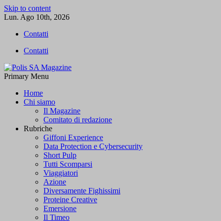
Skip to content
Lun. Ago 10th, 2026
Contatti
Contatti
Primary Menu
Polis SA Magazine
L'informazione libera
Home
Chi siamo
Il Magazine
Comitato di redazione
Rubriche
Giffoni Experience
Data Protection e Cybersecurity
Short Pulp
Tutti Scomparsi
Viaggiatori
Azione
Diversamente Fighissimi
Proteine Creative
Emersione
Il Timeo