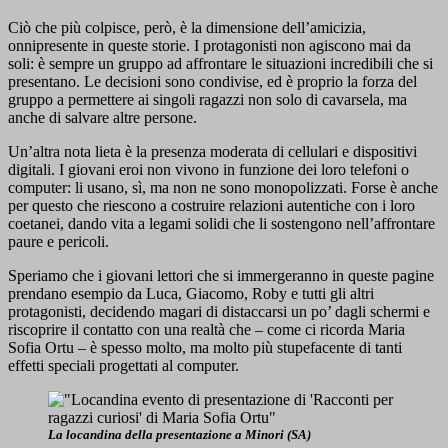
Ciò che più colpisce, però, è la dimensione dell’amicizia,
onnipresente in queste storie. I protagonisti non agiscono mai da
soli: è sempre un gruppo ad affrontare le situazioni incredibili che si
presentano. Le decisioni sono condivise, ed è proprio la forza del
gruppo a permettere ai singoli ragazzi non solo di cavarsela, ma
anche di salvare altre persone.
Un’altra nota lieta è la presenza moderata di cellulari e dispositivi
digitali. I giovani eroi non vivono in funzione dei loro telefoni o
computer: li usano, sì, ma non ne sono monopolizzati. Forse è anche
per questo che riescono a costruire relazioni autentiche con i loro
coetanei, dando vita a legami solidi che li sostengono nell’affrontare
paure e pericoli.
Speriamo che i giovani lettori che si immergeranno in queste pagine
prendano esempio da Luca, Giacomo, Roby e tutti gli altri
protagonisti, decidendo magari di distaccarsi un po’ dagli schermi e
riscoprire il contatto con una realtà che – come ci ricorda Maria
Sofia Ortu – è spesso molto, ma molto più stupefacente di tanti
effetti speciali progettati al computer.
La locandina della presentazione a Minori (SA)