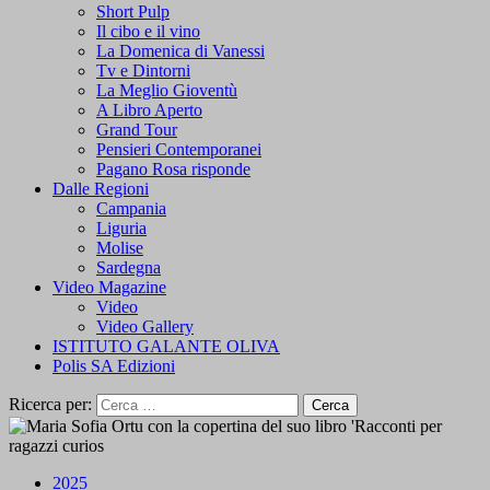
Short Pulp
Il cibo e il vino
La Domenica di Vanessi
Tv e Dintorni
La Meglio Gioventù
A Libro Aperto
Grand Tour
Pensieri Contemporanei
Pagano Rosa risponde
Dalle Regioni
Campania
Liguria
Molise
Sardegna
Video Magazine
Video
Video Gallery
ISTITUTO GALANTE OLIVA
Polis SA Edizioni
Ricerca per:
2025