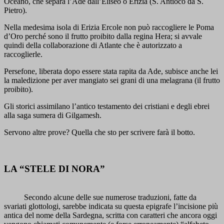
Oceano, che separa l’Ade dall’Eliseo o Erizia (S. Antioco da S.
Pietro).
Nella medesima isola di Erizia Ercole non può raccogliere le Poma
d’Oro perché sono il frutto proibito dalla regina Hera; si avvale
quindi della collaborazione di Atlante che è autorizzato a
raccoglierle.
Persefone, liberata dopo essere stata rapita da Ade, subisce anche lei
la maledizione per aver mangiato sei grani di una melagrana (il frutto
proibito).
Gli storici assimilano l’antico testamento dei cristiani e degli ebrei
alla saga sumera di Gilgamesh.
Servono altre prove? Quella che sto per scrivere farà il botto.
LA “STELE DI NORA”
Secondo alcune delle sue numerose traduzioni, fatte da
svariati glottologi, sarebbe indicata su questa epigrafe l’incisione più
antica del nome della Sardegna, scritta con caratteri che ancora oggi