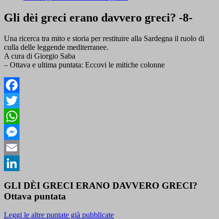
Gli dèi greci erano davvero greci? -8-
Una ricerca tra mito e storia per restituire alla Sardegna il ruolo di
culla delle leggende mediterranee.
A cura di Giorgio Saba
– Ottava e ultima puntata: Eccovi le mitiche colonne
Facebook
Twitter
WhatsApp
Messenger
Email
LinkedIn
GLI DÈI GRECI ERANO DAVVERO GRECI?
Ottava puntata
Leggi le altre puntate già pubblicate