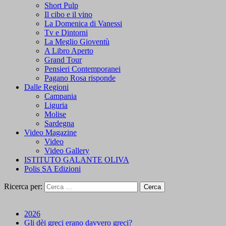
Short Pulp
Il cibo e il vino
La Domenica di Vanessi
Tv e Dintorni
La Meglio Gioventù
A Libro Aperto
Grand Tour
Pensieri Contemporanei
Pagano Rosa risponde
Dalle Regioni
Campania
Liguria
Molise
Sardegna
Video Magazine
Video
Video Gallery
ISTITUTO GALANTE OLIVA
Polis SA Edizioni
Ricerca per:
2026
Gli dèi greci erano davvero greci?