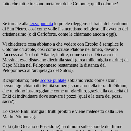
fatto che tutt’e tre sono metafora delle Colonne; quali colonne?
Se tornate alla
terza puntata
lo potete rileggere: si tratta delle colonne
di San Pietro, così come volle il sincretismo religioso all’avvento del
cristianesimo (o di Carloforte, come le chiamano ancora oggi).
Vi chiederete cosa abbiano a che vedere con Ercole; è semplice le
Colonne d’Ercole, così come scrisse Platone nel timeo, davano
l’accesso all’Isola di Atlante; inoltre, come scrisse Dicearco da
Messina, esse distavano diecimila stadi (circa mille miglia marine) da
Capo Malea nel Peloponneso (esttamente la distanza dal
Peloponneso all’arcipelago del Sulcis).
Ricapitoliamo; nelle
scorse puntate
abbiamo visto come alcuni
personaggi chiamati divinità sumere, sbarcano nella terra di Dilmun,
che rendono lussureggiante come un giardino, grazie alla capacità di
Enki di individuare dove scavare i pozzi (qual è la terra dei pozzi
sacri?).
Lo stesso Enki mangia i frutti proibiti e viene maledetto dalla Dea
Madre Ninhursag.
Enki (dio Oceano o Poseidone) ha dimora sulle sponde del fiume