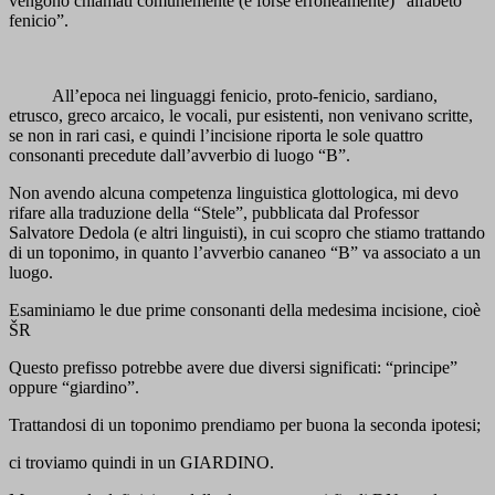
vengono chiamati comunemente (e forse erroneamente) “alfabeto
fenicio”.
All’epoca nei linguaggi fenicio, proto-fenicio, sardiano,
etrusco, greco arcaico, le vocali, pur esistenti, non venivano scritte,
se non in rari casi, e quindi l’incisione riporta le sole quattro
consonanti precedute dall’avverbio di luogo “B”.
Non avendo alcuna competenza linguistica glottologica, mi devo
rifare alla traduzione della “Stele”, pubblicata dal Professor
Salvatore Dedola (e altri linguisti), in cui scopro che stiamo trattando
di un toponimo, in quanto l’avverbio cananeo “B” va associato a un
luogo.
Esaminiamo le due prime consonanti della medesima incisione, cioè
ŠR
Questo prefisso potrebbe avere due diversi significati: “principe”
oppure “giardino”.
Trattandosi di un toponimo prendiamo per buona la seconda ipotesi;
ci troviamo quindi in un GIARDINO.