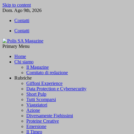
Skip to content
Dom. Ago 9th, 2026
Contatti
Contatti
Primary Menu
Polis SA Magazine
L'informazione libera
Home
Chi siamo
Il Magazine
Comitato di redazione
Rubriche
Giffoni Experience
Data Protection e Cybersecurity
Short Pulp
Tutti Scomparsi
Viaggiatori
Azione
Diversamente Fighissimi
Proteine Creative
Emersione
Il Timeo