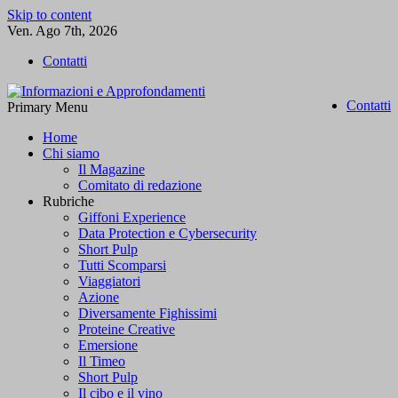
Skip to content
Ven. Ago 7th, 2026
Contatti
Contatti
Primary Menu
Informazioni e Approfondamenti
L'informazione libera
Home
Chi siamo
Il Magazine
Comitato di redazione
Rubriche
Giffoni Experience
Data Protection e Cybersecurity
Short Pulp
Tutti Scomparsi
Viaggiatori
Azione
Diversamente Fighissimi
Proteine Creative
Emersione
Il Timeo
Short Pulp
Il cibo e il vino