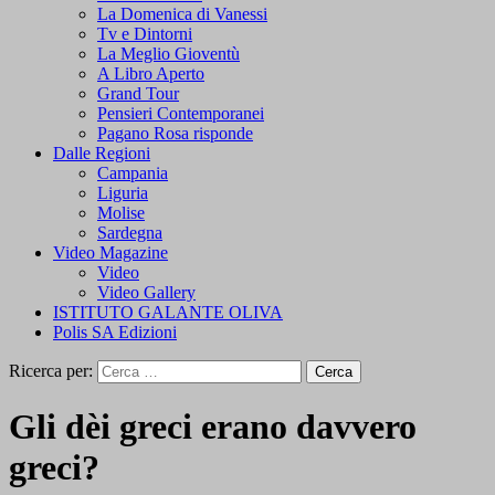
La Domenica di Vanessi
Tv e Dintorni
La Meglio Gioventù
A Libro Aperto
Grand Tour
Pensieri Contemporanei
Pagano Rosa risponde
Dalle Regioni
Campania
Liguria
Molise
Sardegna
Video Magazine
Video
Video Gallery
ISTITUTO GALANTE OLIVA
Polis SA Edizioni
Ricerca per:
Gli dèi greci erano davvero
greci?