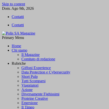
Skip to content
Dom. Ago 9th, 2026
Contatti
Contatti
Primary Menu
Polis SA Magazine
L'informazione libera
Home
Chi siamo
Il Magazine
Comitato di redazione
Rubriche
Giffoni Experience
Data Protection e Cybersecurity
Short Pulp
Tutti Scomparsi
Viaggiatori
Azione
Diversamente Fighissimi
Proteine Creative
Emersione
Il Timeo