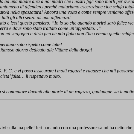
 ad una madre anzi a noi madri che i nostri figli sono morti per overd
tomeno di difenderci perché maturiamo esecrazione cioè schifo totale! 
ttato/a nella spazzatura! Ancora una volta e come sempre veniamo offese 
 tutti gli altri senza alcuna differenza!
utto e lessi questo pensiero: “Io lo so che quando morirò sarò felice 
 terra e dove sono stato trattato come un’appestato…”
non mi vergogno a dirlo perché mio figlio non l’ha cercata quella schif
ritano solo rispetto come tutte!
 famoso giorno dedicato alle Vittime della droga!
 P. G. e vi posso assicurare i molti ragazzi e ragazze che mii passa
cieta’ falsa… li rispettavo molto.
o non si commuove davanti alla morte di un ragazzo, qualunque sia il mo
vivi sulla tua pelle! Ieri parlando con una professoressa mi ha detto che 