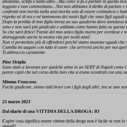
abominio, schifo e tanto altro…Ma come si fa a parlare in questo modo
leggono e non commentano…Noi non abbiamo il diritto di parlare e tan
confronti non merita nulla anzi merita solo di essere cestinato/a e bu
rispetto né di noi e né tantomeno dei nostri figli che sono figli uguali a
Dopo la perdita di mio figlio trovai un suo quaderno dove annotava t
sono e non sarò più giudicato e additato come hanno fatto su questa
So che sarò felice! Parole del mio unico figlio morto per overdose e 
distruggendo anche la nostra vita per molti anni!
Non vi permettete più di offenderci perché siamo mamme uguali che me
Camilla mi auguro con tutto il cuore che arriverà anche per noi quel
Ti abbraccio caramente
Pino Siviglia
Sono stato a lavorare per qualche anno in un SERT di Napoli come G.
parere capii che nel corso della loro vita si erano scontrati con una so
Mimma Francone.
Facile giudicare, siamo tutti bravi con i figli degli altri, ma se un
23 marzo 2023
Dal diario di una VITTIMA DELLA DROGA: IO
C
apire cosa significa essere vittime della droga non è facile se non lo 
aiutarli!