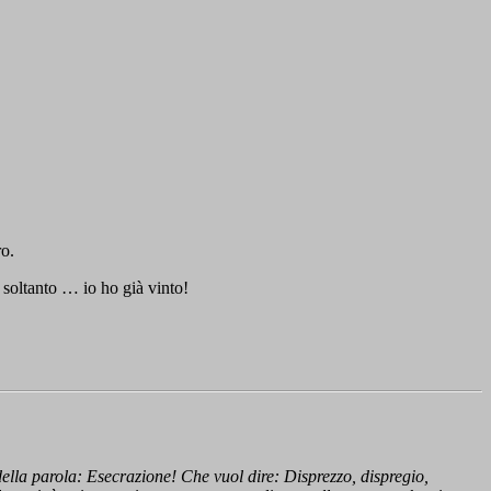
ro.
 soltanto … io ho già vinto!
o della parola: Esecrazione! Che vuol dire: Disprezzo, dispregio,