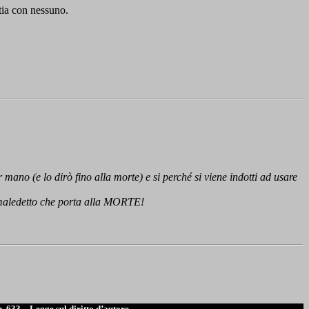
tia con nessuno.
ano (e lo dirò fino alla morte) e si perché si viene indotti ad usare
l maledetto che porta alla MORTE!
n. 633 – Legge sul diritto d’autore