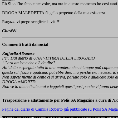
Eh Sì io l’ho fatto tante volte, ma ora in questo momento ho così tant
DROGA MALEDETTA flagello perpetuo della mia esistenza……
Ragazzi vi prego scegliete la vita!!!
Chest’è!
Commenti tratti dai social
Raffaella Albanese
Per: Dal diario di UNA VITTIMA DELLA DROGA:IO
“Cara amica e che c’è da dire?
Hai detto e spiegato tutto in una maniera che chiunque può capire ma i
questa schifezza e qualcuno potrebbe dire: ma perché era necessario 
Non sapete niente di come ci si arriva, parlate solo e giudicate solo
DROGA =MORTE!
Non ve lo dimenticate mai e leggeteli questi post perché vi fanno ben
Trasposizione e adattamento per Polis SA Magazine a cura di
Nic
Pagine del diario di Camilla Roberto già pubblicate su Polis SA Maga
La pubblicazione delle pagine del diario di Camilla Roberto è con sua autorizzazi