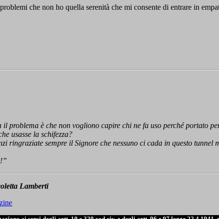
i problemi che non ho quella serenità che mi consente di entrare in empa
l problema è che non vogliono capire chi ne fa uso perché portato per m
che usasse la schifezza?
 anzi ringraziate sempre il Signore che nessuno ci cada in questo tunne
e!”
oletta Lamberti
zine
one ai sensi degli artt. 10 e 320 cod.civ. e degli artt. 96 e 97 legge 22.4.1941, 