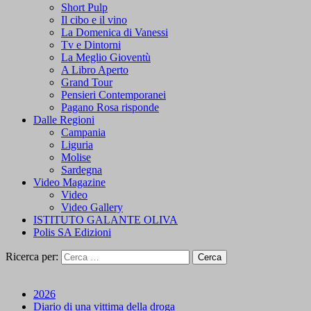
Short Pulp
Il cibo e il vino
La Domenica di Vanessi
Tv e Dintorni
La Meglio Gioventù
A Libro Aperto
Grand Tour
Pensieri Contemporanei
Pagano Rosa risponde
Dalle Regioni
Campania
Liguria
Molise
Sardegna
Video Magazine
Video
Video Gallery
ISTITUTO GALANTE OLIVA
Polis SA Edizioni
Ricerca per:
2026
Diario di una vittima della droga