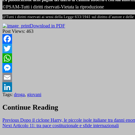
©PSAM-Tutti i diritti riservati-Vietata la riproduzione
@Tutti i diritti riservati ai sensi della Legge 633/1941 sul diritto d’autore e dell
Download in PDF
Post Views:
463
Facebook
Twitter
WhatsApp
Messenger
Email
Tags:
droga
,
giovani
LinkedIn
Continue Reading
Previous
Dopo il ciclone Harry, le piccole isole italiane tra danni eno
Next
Articolo 11: tra pace costituzionale e sfide internazionali