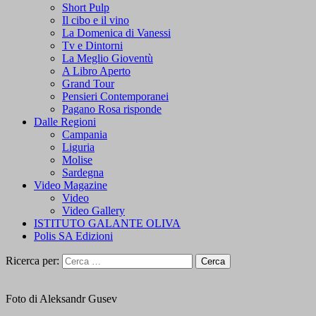
Short Pulp
Il cibo e il vino
La Domenica di Vanessi
Tv e Dintorni
La Meglio Gioventù
A Libro Aperto
Grand Tour
Pensieri Contemporanei
Pagano Rosa risponde
Dalle Regioni
Campania
Liguria
Molise
Sardegna
Video Magazine
Video
Video Gallery
ISTITUTO GALANTE OLIVA
Polis SA Edizioni
Ricerca per:
Foto di Aleksandr Gusev