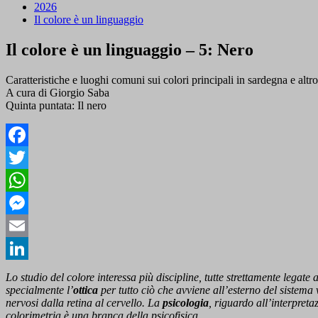
2026
Il colore è un linguaggio
Il colore è un linguaggio – 5: Nero
Caratteristiche e luoghi comuni sui colori principali in sardegna e altr
A cura di Giorgio Saba
Quinta puntata: Il nero
Facebook
Twitter
WhatsApp
Messenger
Email
LinkedIn
Lo studio del colore interessa più discipline, tutte strettamente legat
specialmente l’
ottica
per tutto ciò che avviene all’esterno del sistema 
nervosi dalla retina al cervello. La
psicologia
, riguardo all’interpreta
colorimetria è una branca della psicofisica
.