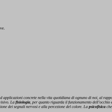
ove.
e ad applicazioni concrete nella vita quotidiana di ognuno di noi, al rap
visivo. La
fisiologia
, per quanto riguarda il funzionamento dell’occhio e
zione dei segnali nervosi e alla percezione del colore. La
psicofisica
che 