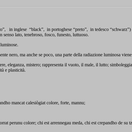
ro”, in inglese “black”, in portoghese “preto”, in tedesco “schwarz”) 
n senso lato, tenebroso, fosco, funesto, luttuoso.
i luminose.
nte nero, ma anche se poco, una parte della radiazione luminosa viene ri
, eleganza, mistero; rappresenta il vuoto, il male, il lutto; simboleggia a
à e plasticità.
 candho mancat calesiògiat colore, forte, mannu;
torrat perunu colore; chi est arrennegau meda, chi est crepandho de su tza