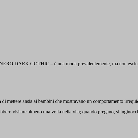
ita. NERO DARK GOTHIC – è una moda prevalentemente, ma non esclusiva
va di mettere ansia ai bambini che mostravano un comportamento irrequie
ovrebbero visitare almeno una volta nella vita; quando pregano, si ing