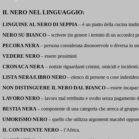
–
IL NERO NEL LINGUAGGIO:
LINGUINE AL NERO DI SEPPIA
– è un piatto della cucina trad
NERO SU BIANCO
– scrivere (in genere i termini di un accordo) p
PECORA NERA
– persona considerata disonorevole o diversa in u
VEDERE NERO
– essere pessimisti
CRONACA NERA
– notizie riguardanti crimini, omicidi e incidenti.
LISTA NERA/LIBRO NERO
– elenco di persone o cose indesiderat
NON DISTINGUERE IL NERO DAL BIANCO –
essere incapaci 
LAVORO NERO
– lavoro mal retribuito e svolto senza pagamento de
BESTIA NERA
– componente di una categoria che arreca al gruppo e
UMORISMO NERO
– quello che utilizza argomenti macabri oppur
IL CONTINENTE NERO
– l’Africa.