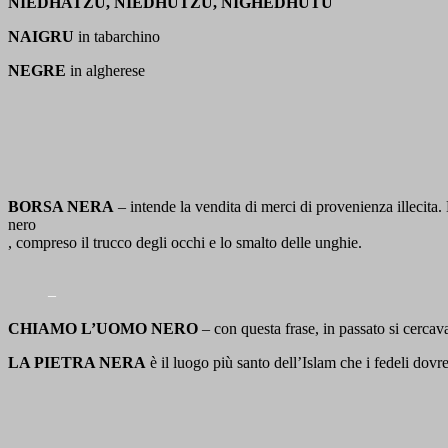
NIEDHATZU, NIEDHUTZU, NIGHEDHUTU
NAIGRU
in tabarchino
NEGRE
in algherese
BORSA NERA
– intende la vendita di merci di provenienza illec
nero
, compreso il trucco degli occhi e lo smalto delle unghie.
–
CHIAMO L’UOMO NERO
– con questa frase, in passato si cerca
LA PIETRA NERA
è il luogo più santo dell’Islam che i fedeli d