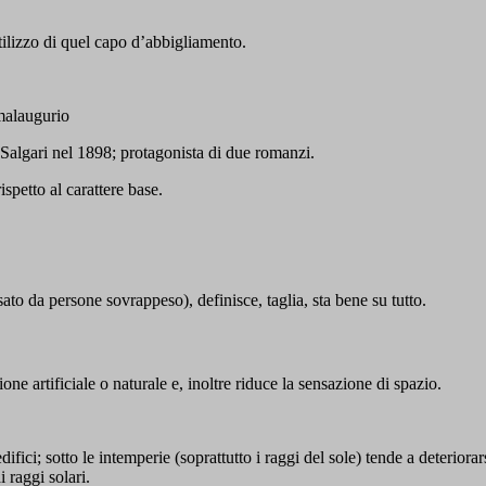
utilizzo di quel capo d’abbigliamento.
 malaugurio
Salgari nel 1898; protagonista di due romanzi.
ispetto al carattere base.
ssato da persone sovrappeso), definisce, taglia, sta bene su tutto.
one artificiale o naturale e, inoltre riduce la sensazione di spazio.
fici; sotto le intemperie (soprattutto i raggi del sole) tende a deteriora
 raggi solari.