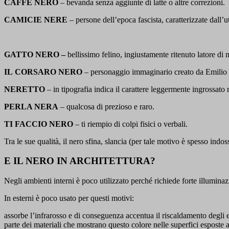
CAFFÈ NERO
– bevanda senza aggiunte di latte o altre correzioni.
CAMICIE NERE
– persone dell’epoca fascista, caratterizzate dall’
GATTO NERO –
bellissimo felino, ingiustamente ritenuto latore di
IL CORSARO NERO
– personaggio immaginario creato da Emilio 
NERETTO
– in tipografia indica il carattere leggermente ingrossato r
PERLA NERA
– qualcosa di prezioso e raro.
TI FACCIO NERO
– ti riempio di colpi fisici o verbali.
Tra le sue qualità, il nero sfina, slancia (per tale motivo è spesso indo
E IL NERO IN ARCHITETTURA?
Negli ambienti interni è poco utilizzato perché richiede forte illuminazi
In esterni è poco usato per questi motivi:
assorbe l’infrarosso e di conseguenza accentua il riscaldamento degli edi
parte dei materiali che mostrano questo colore nelle superfici esposte ai