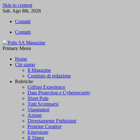
Skip to content
Sab. Ago 8th, 2026
Contatti
Contatti
Primary Menu
Polis SA Magazine
L'informazione libera
Home
Chi siamo
Il Magazine
Comitato di redazione
Rubriche
Giffoni Experience
Data Protection e Cybersecurity
Short Pulp
Tutti Scomparsi
Viaggiatori
Azione
Diversamente Fighissimi
Proteine Creative
Emersione
Il Timeo