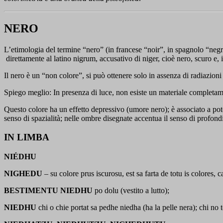
NERO
L’etimologia del termine “nero” (in francese “noir”, in spagnolo “neg
direttamente al latino nigrum, accusativo di niger, cioè nero, scuro e, i
Il nero è un “non colore”, si può ottenere solo in assenza di radiazion
Spiego meglio: In presenza di luce, non esiste un materiale completame
Questo colore ha un effetto depressivo (umore nero); è associato a potere
senso di spazialità; nelle ombre disegnate accentua il senso di profondit
IN LIMBA
NIÉDHU
NIGHEDU
– su colore prus iscurosu, est sa farta de totu is colores,
BESTIMENTU NIEDHU
po dolu (vestito a lutto);
NIEDHU
chi o chie portat sa pedhe niedha (ha la pelle nera); chi no 