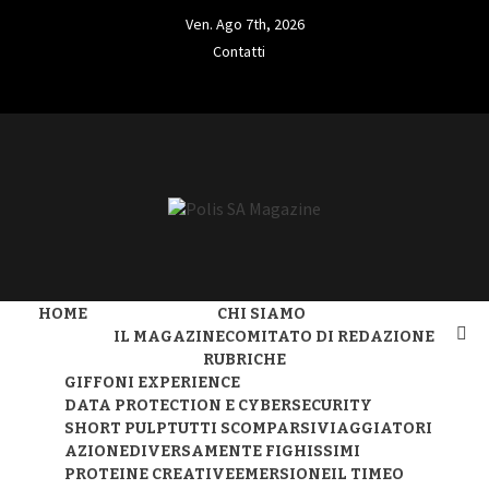
Skip
Ven. Ago 7th, 2026
to
Contatti
content
Contatti
L'INFORMAZIONE LIBERA
POLIS SA
HOME
CHI SIAMO
MAGAZINE
IL MAGAZINE
COMITATO DI REDAZIONE
RUBRICHE
GIFFONI EXPERIENCE
DATA PROTECTION E CYBERSECURITY
SHORT PULP
TUTTI SCOMPARSI
VIAGGIATORI
AZIONE
DIVERSAMENTE FIGHISSIMI
PROTEINE CREATIVE
EMERSIONE
IL TIMEO