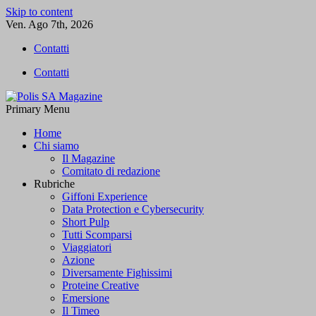
Skip to content
Ven. Ago 7th, 2026
Contatti
Contatti
Primary Menu
Polis SA Magazine
L'informazione libera
Home
Chi siamo
Il Magazine
Comitato di redazione
Rubriche
Giffoni Experience
Data Protection e Cybersecurity
Short Pulp
Tutti Scomparsi
Viaggiatori
Azione
Diversamente Fighissimi
Proteine Creative
Emersione
Il Timeo