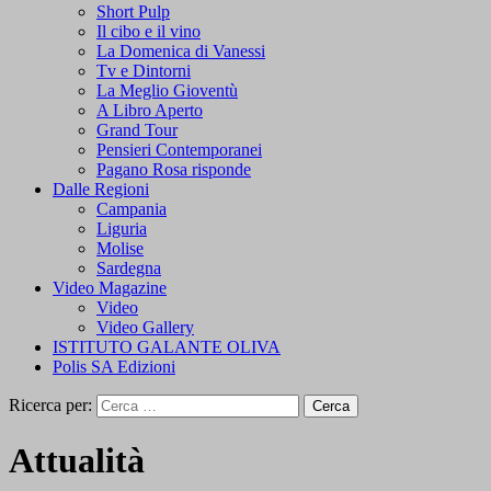
Short Pulp
Il cibo e il vino
La Domenica di Vanessi
Tv e Dintorni
La Meglio Gioventù
A Libro Aperto
Grand Tour
Pensieri Contemporanei
Pagano Rosa risponde
Dalle Regioni
Campania
Liguria
Molise
Sardegna
Video Magazine
Video
Video Gallery
ISTITUTO GALANTE OLIVA
Polis SA Edizioni
Ricerca per:
Attualità