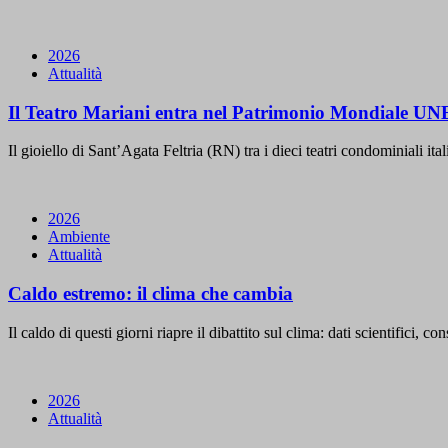
2026
Attualità
Il Teatro Mariani entra nel Patrimonio Mondiale 
Il gioiello di Sant’Agata Feltria (RN) tra i dieci teatri condominiali i
2026
Ambiente
Attualità
Caldo estremo: il clima che cambia
Il caldo di questi giorni riapre il dibattito sul clima: dati scientifici, 
2026
Attualità