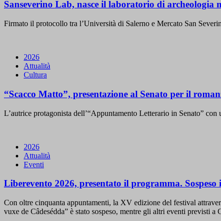
Sanseverino Lab, nasce il laboratorio di archeologia
Firmato il protocollo tra l’Università di Salerno e Mercato San Severino
2026
Attualità
Cultura
“Scacco Matto”, presentazione al Senato per il roman
L’autrice protagonista dell’“Appuntamento Letterario in Senato” con un 
2026
Attualità
Eventi
Liberevento 2026, presentato il programma. Sospeso il 
Con oltre cinquanta appuntamenti, la XV edizione del festival attravers
vuxe de Câdesédda” è stato sospeso, mentre gli altri eventi previsti a Ca