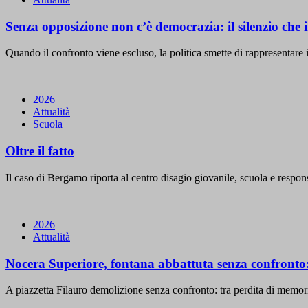
Senza opposizione non c’è democrazia: il silenzio che
Quando il confronto viene escluso, la politica smette di rappresentare i 
2026
Attualità
Scuola
Oltre il fatto
Il caso di Bergamo riporta al centro disagio giovanile, scuola e respons
2026
Attualità
Nocera Superiore, fontana abbattuta senza confronto: c
A piazzetta Filauro demolizione senza confronto: tra perdita di memori