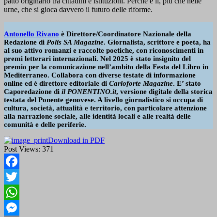
patto originario tra cittadini e istituzioni. Perché è lì, più che nelle
urne, che si gioca davvero il futuro delle riforme.
Antonello Rivano
è Direttore/Coordinatore Nazionale della
Redazione di
Polis SA Magazine
. Giornalista, scrittore e poeta, ha
al suo attivo romanzi e raccolte poetiche, con riconoscimenti in
premi letterari internazionali. Nel 2025 è stato insignito del
premio per la comunicazione nell’ambito della Festa del Libro in
Mediterraneo. Collabora con diverse testate di informazione
online ed è direttore editoriale di
Carloforte Magazine
. E’ stato
Caporedazione di
il PONENTINO.it
, versione digitale della storica
testata del Ponente genovese. A livello giornalistico si occupa di
cultura, società, attualità e territorio, con particolare attenzione
alla narrazione sociale, alle identità locali e alle realtà delle
comunità e delle periferie.
Download in PDF
Post Views:
371
Facebook
Twitter
WhatsApp