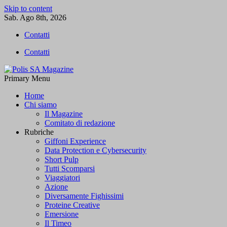
Skip to content
Sab. Ago 8th, 2026
Contatti
Contatti
Primary Menu
Polis SA Magazine
L'informazione libera
Home
Chi siamo
Il Magazine
Comitato di redazione
Rubriche
Giffoni Experience
Data Protection e Cybersecurity
Short Pulp
Tutti Scomparsi
Viaggiatori
Azione
Diversamente Fighissimi
Proteine Creative
Emersione
Il Timeo