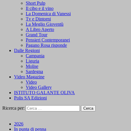
Short Pulp
Il cibo e il vino
La Domenica di Vanessi
Tv e Dintorni
La Meglio Gioventù
A Libro Aperto
Grand Tour
Pensieri Contemporanei
Pagano Rosa risponde
Dalle Regioni
Campania
Liguria
Molise
Sardegna
Video Magazine
Video
Video Gallery
ISTITUTO GALANTE OLIVA
Polis SA Edizioni
Ricerca per:
2026
In punta di penna