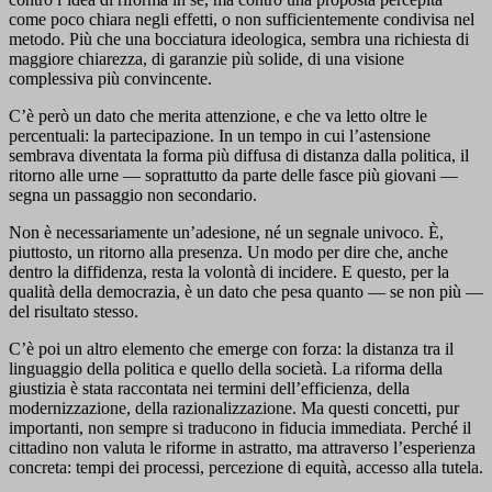
come poco chiara negli effetti, o non sufficientemente condivisa nel
metodo. Più che una bocciatura ideologica, sembra una richiesta di
maggiore chiarezza, di garanzie più solide, di una visione
complessiva più convincente.
C’è però un dato che merita attenzione, e che va letto oltre le
percentuali: la partecipazione. In un tempo in cui l’astensione
sembrava diventata la forma più diffusa di distanza dalla politica, il
ritorno alle urne — soprattutto da parte delle fasce più giovani —
segna un passaggio non secondario.
Non è necessariamente un’adesione, né un segnale univoco. È,
piuttosto, un ritorno alla presenza. Un modo per dire che, anche
dentro la diffidenza, resta la volontà di incidere. E questo, per la
qualità della democrazia, è un dato che pesa quanto — se non più —
del risultato stesso.
C’è poi un altro elemento che emerge con forza: la distanza tra il
linguaggio della politica e quello della società. La riforma della
giustizia è stata raccontata nei termini dell’efficienza, della
modernizzazione, della razionalizzazione. Ma questi concetti, pur
importanti, non sempre si traducono in fiducia immediata. Perché il
cittadino non valuta le riforme in astratto, ma attraverso l’esperienza
concreta: tempi dei processi, percezione di equità, accesso alla tutela.