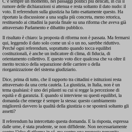
C’è sempre un momento, nei passaggi politici più delicati, in cui il
rumore delle dichiarazioni si attenua e resta soltanto il dato nudo: il
voto. Il referendum sulla giustizia ha fatto esattamente questo. Ha
riportato la discussione a una soglia più concreta, meno retorica,
restituendo ai cittadini la parola finale su una riforma che aveva già
attraversato Parlamento e dibattito pubblico.
Il risultato è chiaro: la proposta di riforma non è passata. Ma fermarsi
qui, leggendo il dato solo come un sì o un no, sarebbe riduttivo.
Perché ogni referendum, soprattutto quando tocca equilibri
costituzionali, è anche un indicatore di clima, di fiducia, di
orientamento collettivo. E questo voto dice qualcosa che va oltre il
merito tecnico della separazione delle carriere o della
riorganizzazione del sistema giudiziario.
Dice, prima di tutto, che il rapporto tra cittadini e istituzioni resta
attraversato da una certa cautela. La giustizia, in Italia, non è un
tema qualsiasi: è uno dei pilastri su cui si regge la percezione di
equità e di garanzia. E quando si interviene su questi equilibri, la
domanda che emerge è sempre la stessa: questo cambiamento
migliorerà davvero la qualità della giustizia o ne sposterà soltanto gli
assetti?
Il referendum ha intercettato questa domanda. E la risposta, espressa
dalle urne, è stata prudente, se non diffidente. Non necessariamente
contro l’idea di riforma in sé, ma contro una proposta percepita