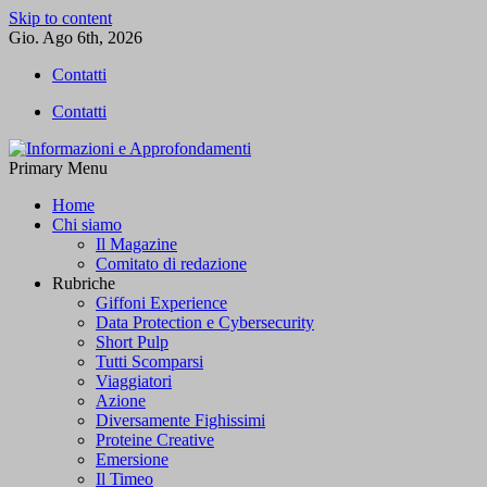
Skip to content
Gio. Ago 6th, 2026
Contatti
Contatti
Primary Menu
Informazioni e Approfondamenti
L'informazione libera
Home
Chi siamo
Il Magazine
Comitato di redazione
Rubriche
Giffoni Experience
Data Protection e Cybersecurity
Short Pulp
Tutti Scomparsi
Viaggiatori
Azione
Diversamente Fighissimi
Proteine Creative
Emersione
Il Timeo