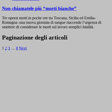
Non chiamatele più “morti bianche”
Tre operai morti in poche ore tra Toscana, Sicilia ed Emilia-
Romagna: una nuova giornata di sangue riaccende l’urgenza di
smettere di considerare le morti sul lavoro semplici fatalità.
Paginazione degli articoli
1
2
3
…
8
Next