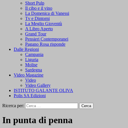
Short Pulp
Il cibo e il vino
La Domenica di Vanessi
Tv e Dintorni
La Meglio Gioventù
A Libro Aperto
Grand Tour
Pensieri Contemporanei
Pagano Rosa risponde
Dalle Regioni
Campania
Liguria
Molise
Sardegna
Video Magazine
Video
Video Gallery
ISTITUTO GALANTE OLIVA
Polis SA Edizioni
Ricerca per:
In punta di penna