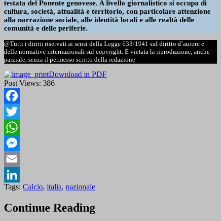
testata del Ponente genovese. A livello giornalistico si occupa di
cultura, società, attualità e territorio, con particolare attenzione
alla narrazione sociale, alle identità locali e alle realtà delle
comunità e delle periferie.
@Tutti i diritti riservati ai sensi della Legge 633/1941 sul diritto d’autore e
delle normative internazionali sul copyright. È vietata la riproduzione, anche
parziale, senza il permesso scritto della redazione
Download in PDF
Post Views:
386
Facebook
Twitter
WhatsApp
Messenger
Email
Tags:
Calcio
,
italia
,
nazionale
LinkedIn
Continue Reading