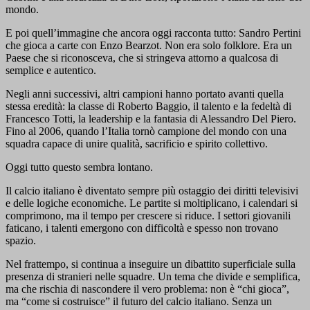
mondo.
E poi quell’immagine che ancora oggi racconta tutto: Sandro Pertini
che gioca a carte con Enzo Bearzot. Non era solo folklore. Era un
Paese che si riconosceva, che si stringeva attorno a qualcosa di
semplice e autentico.
Negli anni successivi, altri campioni hanno portato avanti quella
stessa eredità: la classe di Roberto Baggio, il talento e la fedeltà di
Francesco Totti, la leadership e la fantasia di Alessandro Del Piero.
Fino al 2006, quando l’Italia tornò campione del mondo con una
squadra capace di unire qualità, sacrificio e spirito collettivo.
Oggi tutto questo sembra lontano.
Il calcio italiano è diventato sempre più ostaggio dei diritti televisivi
e delle logiche economiche. Le partite si moltiplicano, i calendari si
comprimono, ma il tempo per crescere si riduce. I settori giovanili
faticano, i talenti emergono con difficoltà e spesso non trovano
spazio.
Nel frattempo, si continua a inseguire un dibattito superficiale sulla
presenza di stranieri nelle squadre. Un tema che divide e semplifica,
ma che rischia di nascondere il vero problema: non è “chi gioca”,
ma “come si costruisce” il futuro del calcio italiano. Senza un