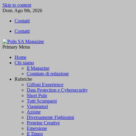
Skip to content
Dom. Ago 9th, 2026
Contatti
Contatti
Primary Menu
Polis SA Magazine
L'informazione libera
Home
Chi siamo
Il Magazine
Comitato di redazione
Rubriche
Giffoni Experience
Data Protection e Cybersecurity
Short Pulp
Tutti Scomparsi
Viaggiatori
Azione
Diversamente Fighissimi
Proteine Creative
Emersione
Il Timeo