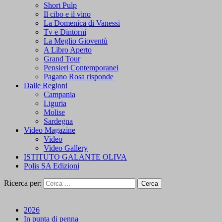
Short Pulp
Il cibo e il vino
La Domenica di Vanessi
Tv e Dintorni
La Meglio Gioventù
A Libro Aperto
Grand Tour
Pensieri Contemporanei
Pagano Rosa risponde
Dalle Regioni
Campania
Liguria
Molise
Sardegna
Video Magazine
Video
Video Gallery
ISTITUTO GALANTE OLIVA
Polis SA Edizioni
Ricerca per:
2026
In punta di penna