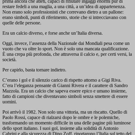
prima ancora che atleti, capaci di rifiutare ingaggi enormi pur di
restare fedeli a una maglia, a una città, a un’idea di appartenenza.
Non erano solo professionisti che correvano dietro a un pallone:
erano simboli, punti di riferimento, storie che si intrecciavano con
quelle delle persone.
Era un calcio diverso, e forse anche un’Italia diversa.
Oggi, invece, l’assenza della Nazionale dai Mondiali pesa come un
vuoto che va oltre lo sport. Non è solo una mancata qualificazione.
È una crepa più profonda, che attraversa il calcio e, per certi versi, la
società.
Per capirlo, basta tornare indietro.
C’erano i gol e il silenzio carico di rispetto attorno a Gigi Riva.
C’era l’eleganza pensante di Gianni Rivera e il carattere di Sandro
Mazzola. Era un calcio che sapeva essere epico e umano insieme,
fatto di campioni che diventavano simboli senza smettere di essere
uomini.
Poi arrivò il 1982. Non solo una vittoria, ma un riscatto. Quello di
Paolo Rossi, capace di rialzarsi dopo le ombre e le polemiche,
trasformando un momento difficile in una delle pagine più luminose
dello sport italiano. I suoi gol, insieme alla solidità di Antonio
Cabrini e alla sicurezza di Dino Zoff, riportarono l’Italia sul tetto del