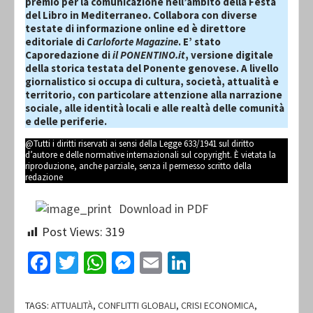
premio per la comunicazione nell’ambito della Festa
del Libro in Mediterraneo. Collabora con diverse
testate di informazione online ed è direttore
editoriale di
Carloforte Magazine
. E’ stato
Caporedazione di
il PONENTINO.it
, versione digitale
della storica testata del Ponente genovese. A livello
giornalistico si occupa di cultura, società, attualità e
territorio, con particolare attenzione alla narrazione
sociale, alle identità locali e alle realtà delle comunità
e delle periferie.
@Tutti i diritti riservati ai sensi della Legge 633/1941 sul diritto
d’autore e delle normative internazionali sul copyright. È vietata la
riproduzione, anche parziale, senza il permesso scritto della
redazione
Download in PDF
Post Views:
319
Facebook
Twitter
WhatsApp
Messenger
Email
LinkedIn
TAGS:
ATTUALITÀ
,
CONFLITTI GLOBALI
,
CRISI ECONOMICA
,