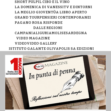
SHORT PULP
IL CIBO E IL VINO
LA DOMENICA DI VANESSI
TV E DINTORNI
LA MEGLIO GIOVENTÙ
A LIBRO APERTO
GRAND TOUR
PENSIERI CONTEMPORANEI
PAGANO ROSA RISPONDE
DALLE REGIONI
CAMPANIA
LIGURIA
MOLISE
SARDEGNA
VIDEO MAGAZINE
VIDEO
VIDEO GALLERY
ISTITUTO GALANTE OLIVA
POLIS SA EDIZIONI