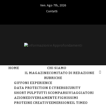
Skip
Ven. Ago 7th, 2026
to
Contatti
content
Contatti
L'INFORMAZIONE LIBERA
INFORMAZIO
HOME
CHI SIAMO
APPROFONDA
IL MAGAZINE
COMITATO DI REDAZIONE
RUBRICHE
GIFFONI EXPERIENCE
DATA PROTECTION E CYBERSECURITY
SHORT PULP
TUTTI SCOMPARSI
VIAGGIATORI
AZIONE
DIVERSAMENTE FIGHISSIMI
PROTEINE CREATIVE
EMERSIONE
IL TIMEO